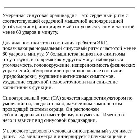
Умеренная синусовая брадикардия – это сердечный ритм с
соответствующей сердечной мышечной деполяризацией
(возбуждением), инициируемый синусовым узлом и частотой
менее 60 ударов в минуту.
Для диагностики этого состояния требуется ЭКГ,
показывающая нормальный синусовый ритм с частотой менее
60 ударов в минуту. У большинства пациентов симптомы
отсутствуют, в то время как у других могут наблюдаться
утомляемость, головокружение, непереносимость физических
упражнений, обмороки или пресинкопальные состояния
(предобмороки), ухудшение ангинозных симптомов,
ухудшение сердечной недостаточности или снижение
когнитивных функций.
Синоатриальный узел (СА) является кардиостимулятором по
умолчанию и, следовательно, важнейшим компонентом
проводящей системы сердца. Он расположен
субэпикардиально и имеет форму полумесяца. Именно от
него и зависит вид синусовой брадикардии.
У взрослого здорового человека синоатриальный узел имеет
длину 13,5 миллиметра и иннервируется блуждающими и