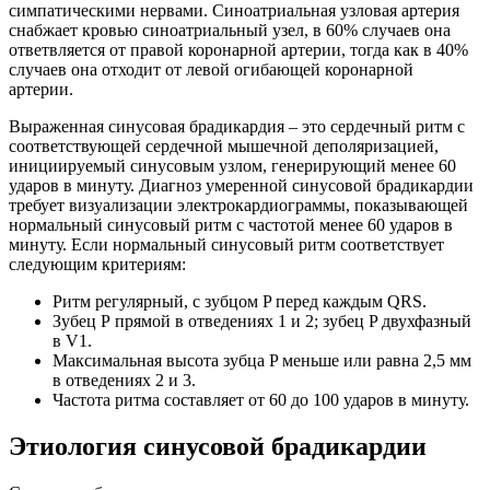
симпатическими нервами. Синоатриальная узловая артерия
снабжает кровью синоатриальный узел, в 60% случаев она
ответвляется от правой коронарной артерии, тогда как в 40%
случаев она отходит от левой огибающей коронарной
артерии.
Выраженная синусовая брадикардия – это сердечный ритм с
соответствующей сердечной мышечной деполяризацией,
инициируемый синусовым узлом, генерирующий менее 60
ударов в минуту. Диагноз умеренной синусовой брадикардии
требует визуализации электрокардиограммы, показывающей
нормальный синусовый ритм с частотой менее 60 ударов в
минуту. Если нормальный синусовый ритм соответствует
следующим критериям:
Ритм регулярный, с зубцом P перед каждым QRS.
Зубец Р прямой в отведениях 1 и 2; зубец P двухфазный
в V1.
Максимальная высота зубца P меньше или равна 2,5 мм
в отведениях 2 и 3.
Частота ритма составляет от 60 до 100 ударов в минуту.
Этиология синусовой брадикардии