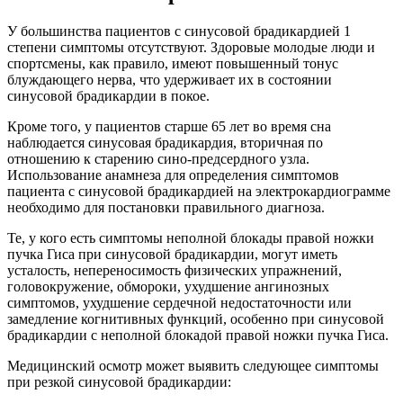
У большинства пациентов с синусовой брадикардией 1
степени симптомы отсутствуют. Здоровые молодые люди и
спортсмены, как правило, имеют повышенный тонус
блуждающего нерва, что удерживает их в состоянии
синусовой брадикардии в покое.
Кроме того, у пациентов старше 65 лет во время сна
наблюдается синусовая брадикардия, вторичная по
отношению к старению сино-предсердного узла.
Использование анамнеза для определения симптомов
пациента с синусовой брадикардией на электрокардиограмме
необходимо для постановки правильного диагноза.
Те, у кого есть симптомы неполной блокады правой ножки
пучка Гиса при синусовой брадикардии, могут иметь
усталость, непереносимость физических упражнений,
головокружение, обмороки, ухудшение ангинозных
симптомов, ухудшение сердечной недостаточности или
замедление когнитивных функций, особенно при синусовой
брадикардии с неполной блокадой правой ножки пучка Гиса.
Медицинский осмотр может выявить следующее симптомы
при резкой синусовой брадикардии: