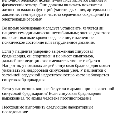
неполной блокадой ножки пучка Гиса является анамнез и
физический осмотр. Они должны включать показатели
жизненно важных функций (частота дыхания, артериальное
давление, температура и частота сердечных сокращений) и
электрокардиограмму.
Во время обследования следует установить, является ли
пациент гемодинамически нестабильным; оценка для этого
включает высокое кровяное давление, измененное
психическое состояние или затрудненное дыхание.
Если у пациента умеренно выраженная синусовая
брадикардия, он спортивен и не имеет симптомов,
дальнейшее медицинское вмешательство не требуется.
Напротив, у пожилых людей синусовая брадикардия может
указывать на нездоровый синусовый узел. У пациентов с
застойной сердечной недостаточностью часто наблюдается
синусовая брадикардия.
Если у вас возник вопрос: берут ли в армию при выраженной
синусовой брадикардии? Если синусовая брадикардия
выраженная, то армия человека противопоказана.
Необходимо выполнить следующие лабораторные
исследования: