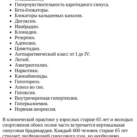
Гиперчувствительность каротидного синуса.
Бета-блокаторы.
Блокаторы кальциевых каналов.
Дигоксин.
Ивабрадин.
Клонидин.
Резерпин.
Аденозин.
Циметидин.
Антиаритмический класс от I до IV.
Литий.
Амитриптилин.
Наркотики.
Каннабиноиды.
Гипотиреоз.
Апноэ во сне.
Гипоксия.
Внутричерепная гипертензия.
Гиперкалиемия.
Нервная анорексия.
В клинической практике у взрослых старше 65 лет и молодых
спортсменов обоих полов часто встречается вертикальная
синусовая брадикардия. Каждый 600 человек старше 65 лет
страдает дисфункцией синусового узла, но необходимо