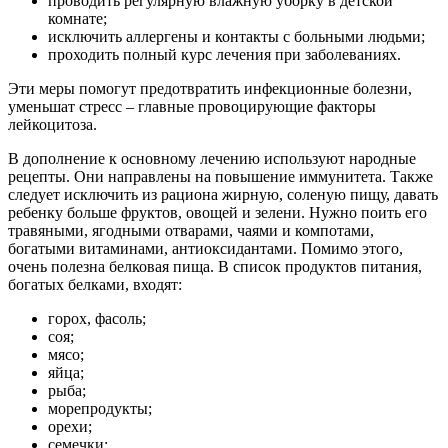
проводить регулярную влажную уборку в детской
комнате;
исключить аллергены и контакты с больными людьми;
проходить полный курс лечения при заболеваниях.
Эти меры помогут предотвратить инфекционные болезни,
уменьшат стресс – главные провоцирующие факторы
лейкоцитоза.
В дополнение к основному лечению используют народные
рецепты. Они направлены на повышение иммунитета. Также
следует исключить из рациона жирную, соленую пищу, давать
ребенку больше фруктов, овощей и зелени. Нужно поить его
травяными, ягодными отварами, чаями и компотами,
богатыми витаминами, антиоксидантами. Помимо этого,
очень полезна белковая пища. В список продуктов питания,
богатых белками, входят:
горох, фасоль;
соя;
мясо;
яйца;
рыба;
морепродукты;
орехи;
семечки;