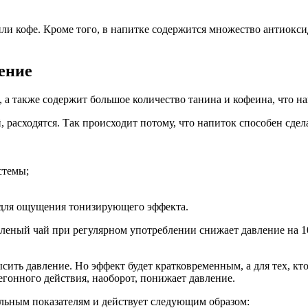
 или кофе. Кроме того, в напитке содержится множество антиокс
ение
а также содержит большое количество танина и кофеина, что на
расходятся. Так происходит потому, что напиток способен сделат
стемы;
 для ощущения тонизирующего эффекта.
еный чай при регулярном употреблении снижает давление на 10
ть давление. Но эффект будет кратковременным, а для тех, кто 
егонного действия, наоборот, понижает давление.
альным показателям и действует следующим образом: