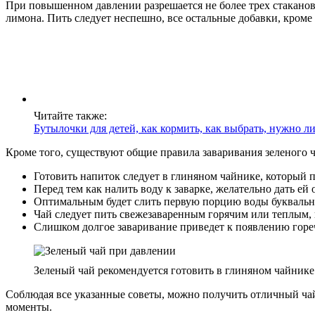
При повышенном давлении разрешается не более трех стаканов 
лимона. Пить следует неспешно, все остальные добавки, кроме 
Читайте также:
Бутылочки для детей, как кормить, как выбрать, нужно л
Кроме того, существуют общие правила заваривания зеленого ч
Готовить напиток следует в глиняном чайнике, который п
Перед тем как налить воду к заварке, желательно дать ей
Оптимальным будет слить первую порцию воды буквально 
Чай следует пить свежезаваренным горячим или теплым, и
Слишком долгое заваривание приведет к появлению гореч
Зеленый чай рекомендуется готовить в глиняном чайнике
Соблюдая все указанные советы, можно получить отличный ча
моменты.