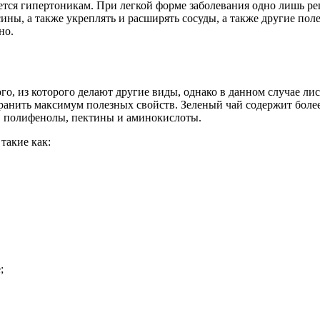
ется гипертоникам. При легкой форме заболевания одно лишь р
ны, а также укреплять и расширять сосуды, а также другие пол
но.
ого, из которого делают другие виды, однако в данном случае л
хранить максимум полезных свойств. Зеленый чай содержит боле
, полифенолы, пектины и аминокислоты.
такие как:
;