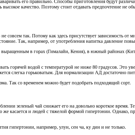
аваривать его правильно. Способы приготовления будут различат
ь высокое качество. Поэтому стоит отдавать предпочтение не об
о не совсем так. Потому как здесь присутствует зависимость от
ояние. Так, например, от употребления напитка давление повыш
, выращенным в горах (Гималайи, Кения), в южный районах (Ки
вать горячей водой с температурой не ниже 80 градусов. Это у
жется слегка горьковатым. Для нормализации АД достаточно пить 
зма. Так со временем можно будет подобрать подходящий сорт.
лении зеленый чай снижает его на довольно короткое время. Те
о же касается и людей с тяжелой формой гипертонии. Однако, п
ия гипертонии, например, улун, сен ча, ку дин и не только.