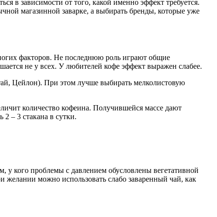
ься в зависимости от того, какой именно эффект требуется.
ычной магазинной заварке, а выбирать бренды, которые уже
 многих факторов. Не последнюю роль играют общие
ается не у всех. У любителей кофе эффект выражен слабее.
тай, Цейлон). При этом лучше выбирать мелколистовую
величит количество кофеина. Получившейся массе дают
2 – 3 стакана в сутки.
м, у кого проблемы с давлением обусловлены вегетативной
ри желании можно использовать слабо заваренный чай, как