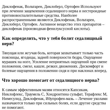
Диклофенак, Вольтарен, Диклоберл, Ортофен Используют
при лечении защемления седалищного нерва и нестероидные
противовоспалительные средства. Наиболее
распространенными являются Диклофенак, Вольтарен,
Диклоберл, Ортофен. Активное вещество этих препаратов –
диклофенак (производная фенилуксусной кислоты).
Как определить, что у тебя болит седалищный
нерв?
Тянущая или жгучая боль, которая захватывает только часть
поясницы, ягодицы, задней поверхности бедра, Ощущение
мурашек на ноге, Усиление неприятных ощущений при смене
положения, смехе, кашле, резких движениях. Дискомфорт и
болевые ощущения в положении сидя и при наклонах вперед.
Что хорошо помогает от седалищного нерва?
К самым эффективным мазям относятся Капсикам,
Никлофлекс, Траумель С, Хондроитина сульфат, Терафлекс М,
Нимесулид, Диклофенак, Ибупрофен-мазь. – Лечение уколами
назначаются только при сильных болях, если другие средства
не помогают.