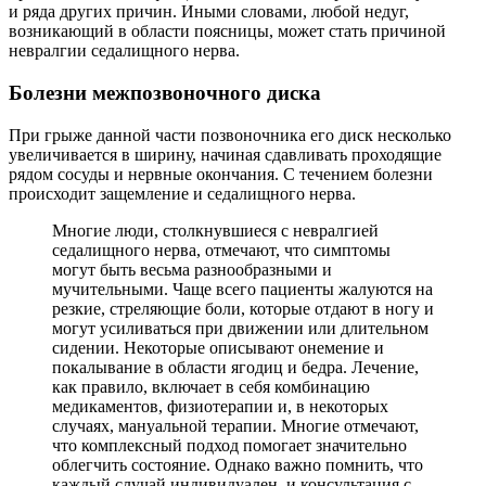
и ряда других причин. Иными словами, любой недуг,
возникающий в области поясницы, может стать причиной
невралгии седалищного нерва.
Болезни межпозвоночного диска
При грыже данной части позвоночника его диск несколько
увеличивается в ширину, начиная сдавливать проходящие
рядом сосуды и нервные окончания. С течением болезни
происходит защемление и седалищного нерва.
Многие люди, столкнувшиеся с невралгией
седалищного нерва, отмечают, что симптомы
могут быть весьма разнообразными и
мучительными. Чаще всего пациенты жалуются на
резкие, стреляющие боли, которые отдают в ногу и
могут усиливаться при движении или длительном
сидении. Некоторые описывают онемение и
покалывание в области ягодиц и бедра. Лечение,
как правило, включает в себя комбинацию
медикаментов, физиотерапии и, в некоторых
случаях, мануальной терапии. Многие отмечают,
что комплексный подход помогает значительно
облегчить состояние. Однако важно помнить, что
каждый случай индивидуален, и консультация с