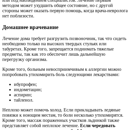
или под наблюдением специалистов. Лечение первым
методом может ухудшить общее состояние, но с другой
стороны может оказать первую помощь, когда врача-невролога
нет поблизости.
Домашнее врачевание
Лечение дома требует разгрузить позвоночник, так что сидеть
необходимо только на высоких твердых стульях или
табуретах. Кроме того, запрещается поднимать тяжелые
предметы, так как это обеспечит лишь дальнейшую
перегрузку организма.
Кроме того, больным невосприимчивым к аллергии можно
попробовать утихомирить боль следующими лекарствами:
ибупрофен;
индометацин;
аспирин;
тайленол.
Неплохо может помочь холод. Если прикладывать ледяные
повязки к ноющим местам, то боли несколько утихомирятся.
Кроме того, массаж пораженных участков льдинкой также
представляет собой неплохое лечение.
Если чередовать