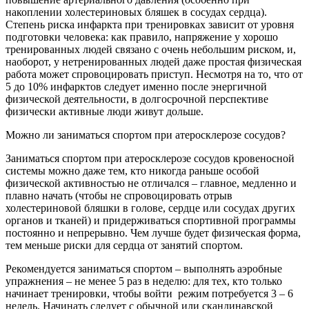
накоплении холестериновых бляшек в сосудах сердца).
Степень риска инфаркта при тренировках зависит от уровня
подготовки человека: как правило, напряжение у хорошо
тренированных людей связано с очень небольшим риском, и,
наоборот, у нетренированных людей даже простая физическая
работа может спровоцировать приступ. Несмотря на то, что от
5 до 10% инфарктов следует именно после энергичной
физической деятельности, в долгосрочной перспективе
физически активные люди живут дольше.
Можно ли заниматься спортом при атеросклерозе сосудов?
Заниматься спортом при атеросклерозе сосудов кровеносной
системы можно даже тем, кто никогда раньше особой
физической активностью не отличался – главное, медленно и
плавно начать (чтобы не спровоцировать отрыв
холестериновой бляшки в голове, сердце или сосудах других
органов и тканей) и придерживаться спортивной программы
постоянно и непрерывно. Чем лучше будет физическая форма,
тем меньше риски для сердца от занятий спортом.
Рекомендуется заниматься спортом – выполнять аэробные
упражнения – не менее 5 раз в неделю: для тех, кто только
начинает тренировки, чтобы войти режим потребуется 3 – 6
недель. Начинать следует с обычной или скандинавской