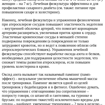
женщин – на 7 кг). Лечебная физкультура эффективна и для
профилактики сахарного диабета (см. также: питание при
повышенном сахаре и холестерине).
Наконец, лечебная физкультура и упражнения физиолечения
при атеросклерозе сосудов повышают эластичность эндотелия
– внутренней оболочки артерий, что помогает коронарным
артериям расширяться, увеличивая приток крови к сердцу.
Эластичные кровеносные сосуды в меньшей степени
подвержены повреждениям (а повреждения не только
затрудняют кровоток, но и ведут к появлению вблизи себя
атеросклеротических бляшек). Упражнения лечебной
физкультуры способствуют выработке оксида азота и белков,
необходимых для поддержания целостности эндотелия, что
снижает темпы развития атеросклероза, если повышен
уровень холестерина в крови.
Оксид азота вызывает так называемый пампинг (памп-
эффект) – визуальное увеличение объема мышечной массы
после тренировки. Пампинг является одной из целей
тренировок у бодибилдеров и в фитнесе. Ошибочно думать,
что упражнения с отягощениями (на сопротивление –
попросту говоря, со штангой и гантелями, на турнике и
брусьях: по поднятию тяжестей) исключительно вредны для
сердца – наоборот, умеренные тренировки – 2 раза в неделю –