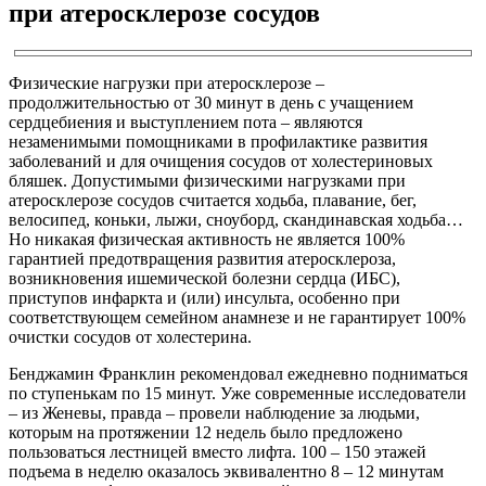
при атеросклерозе сосудов
Физические нагрузки при атеросклерозе –
продолжительностью от 30 минут в день с учащением
сердцебиения и выступлением пота – являются
незаменимыми помощниками в профилактике развития
заболеваний и для очищения сосудов от холестериновых
бляшек. Допустимыми физическими нагрузками при
атеросклерозе сосудов считается ходьба, плавание, бег,
велосипед, коньки, лыжи, сноуборд, скандинавская ходьба…
Но никакая физическая активность не является 100%
гарантией предотвращения развития атеросклероза,
возникновения ишемической болезни сердца (ИБС),
приступов инфаркта и (или) инсульта, особенно при
соответствующем семейном анамнезе и не гарантирует 100%
очистки сосудов от холестерина.
Бенджамин Франклин рекомендовал ежедневно подниматься
по ступенькам по 15 минут. Уже современные исследователи
– из Женевы, правда – провели наблюдение за людьми,
которым на протяжении 12 недель было предложено
пользоваться лестницей вместо лифта. 100 – 150 этажей
подъема в неделю оказалось эквивалентно 8 – 12 минутам