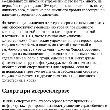
ежедневных физических упражнений: это не так много, на
первый взгляд, но дало 10% прирост к выносливости, потерю
лишнего веса, снижение повышенного уровня холестерина и
падение артериального давления.
Физические упражнения от атеросклероза не помогают, хотя
они способствуют уменьшению уровня повышенного
холестерина низкой плотности (липопротеинов низкой
плотности, ЛПНП, часто называемых «плохим»
холестерином). Физические упражнения при атеросклерозе
сосудов могут быть и опасными (самый известный в
зарубежной литературе случай – Джима Фикса), особенно
если при их выполнении проявляются такие симптомы как
сдавливание и боли в груди, одышка и т.п. Регулярные
физические нагрузка, физкультура, лечебная гимнастика и
любительский спорт полезны для здоровья, если не
игнорировать тревожные сигналы заболеваний сердечно-
сосудистой системы и другие симптомы повышенного
холестерина в крови.
Спорт при атеросклерозе
Занятия спортом при атеросклерозе могут привести к
инфаркту, т.к. тренировка вызывает учащение сердцебиения и
повышение артериального давления (особенно при