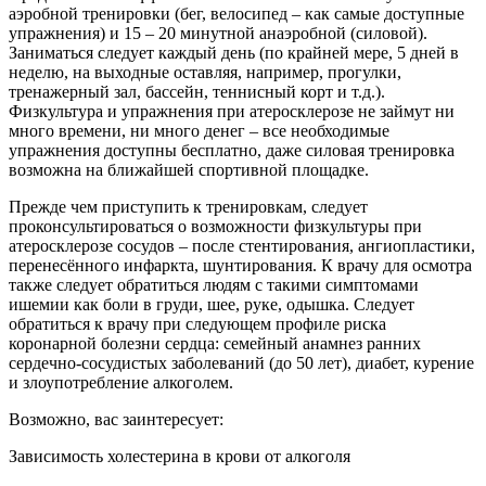
аэробной тренировки (бег, велосипед – как самые доступные
упражнения) и 15 – 20 минутной анаэробной (силовой).
Заниматься следует каждый день (по крайней мере, 5 дней в
неделю, на выходные оставляя, например, прогулки,
тренажерный зал, бассейн, теннисный корт и т.д.).
Физкультура и упражнения при атеросклерозе не займут ни
много времени, ни много денег – все необходимые
упражнения доступны бесплатно, даже силовая тренировка
возможна на ближайшей спортивной площадке.
Прежде чем приступить к тренировкам, следует
проконсультироваться о возможности физкультуры при
атеросклерозе сосудов – после стентирования, ангиопластики,
перенесённого инфаркта, шунтирования. К врачу для осмотра
также следует обратиться людям с такими симптомами
ишемии как боли в груди, шее, руке, одышка. Следует
обратиться к врачу при следующем профиле риска
коронарной болезни сердца: семейный анамнез ранних
сердечно-сосудистых заболеваний (до 50 лет), диабет, курение
и злоупотребление алкоголем.
Возможно, вас заинтересует:
Зависимость холестерина в крови от алкоголя