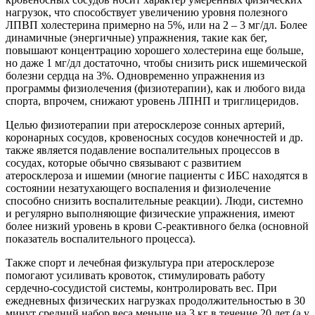
нагрузок, что способствует увеличению уровня полезного
ЛПВП холестерина примерно на 5%, или на 2 – 3 мг/дл. Более
динамичные (энергичные) упражнения, такие как бег,
повышают концентрацию хорошего холестерина еще больше,
но даже 1 мг/дл достаточно, чтобы снизить риск ишемической
болезни сердца на 3%. Одновременно упражнения из
программы физиолечения (физиотерапии), как и любого вида
спорта, впрочем, снижают уровень ЛПНП и триглицеридов.
Целью физиотерапии при атеросклерозе сонных артерий,
коронарных сосудов, кровеносных сосудов конечностей и др.
также является подавление воспалительных процессов в
сосудах, которые обычно связывают с развитием
атеросклероза и ишемии (многие пациенты с ИБС находятся в
состоянии незатухающего воспаления и физиолечение
способно снизить воспалительные реакции). Люди, системно
и регулярно выполняющие физические упражнения, имеют
более низкий уровень в крови С-реактивного белка (основной
показатель воспалительного процесса).
Также спорт и лечебная физкультура при атеросклерозе
помогают усиливать кровоток, стимулировать работу
сердечно-сосудистой системы, контролировать вес. При
ежедневных физических нагрузках продолжительностью в 30
минут средний набор веса меньше на 3 кг в течение 20 лет (а у