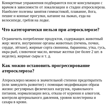
Конкретные упражнения подбираются после консультации с
врачом в зависимости от локализации и стадии атеросклероза.
Наиболее полезны занятия гимнастикой, плавание, йога,
пешие и конные прогулки, катание на лыжах, езда на
велосипеде, гребля на лодке.
Что категорически нельзя при атеросклерозе?
Ограничить потребление продуктов, содержащих животный
жир: мозги, внутренние органы животных (печень, почки,
сердце, лёгкие), жирные сорта свинины, баранины, утка, гусь,
икра рыб, сливочное масло, яичные желтки (не более 2 шт. в
неделю), жирные сыры и т. д.
Как можно остановить прогрессирование
атеросклероза?
Атеросклероз можно в значительной степени предотвратить
(или замедлить развитие) с помощью модификации образа
жизни: регулярных физических нагрузок, правильного
питания, нормализации веса, отказа от курения и алкоголя,
контроля артериального давления, уровня холестерина и
сахара в крови.