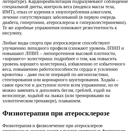
литературе). Кардиореабилитация подразумевают соблюдение
специальной диеты, контроль веса (индекса массы тела,
ИМТ), отказ от курения и злоупотребления алкоголем,
лечение сопутствующих заболеваний (в первую очередь
диабета, гипертонии, атеросклероза и гиперхолестеринемии).
Те же аэробные упражнения понижают резистентность к
инсулину.
Любые виды спорта при атеросклерозе способствуют
улучшению липидного профиля (снижают уровень ЛПНП и
повышают ЛПВП – липопротеинов высокой плотности,
«хорошего» холестерина: подробнее о том, как повысить
уровень хорошего холестерина), избавлению от избыточного
веса, повышению работоспособности сердца и усилению
кровотока – даже после операций по ангиопластики,
стентирования или коронарного шунтирования. Ходьба –
самое простое и доступное почти всем упражнение, но ее
можно заменять и дополнять бегом, греблей, ездой на
велосипеде, ходьбой на лыжах (или тренировками на
эллиптическом тренажере), плаванием.
Физиотерапия при атеросклерозе
Физиотерапия и физиолечение при атеросклерозе
кровеносных сосудов носит характер умеренных физических