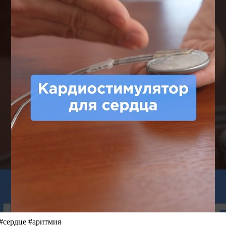
 #сердце #аритмия