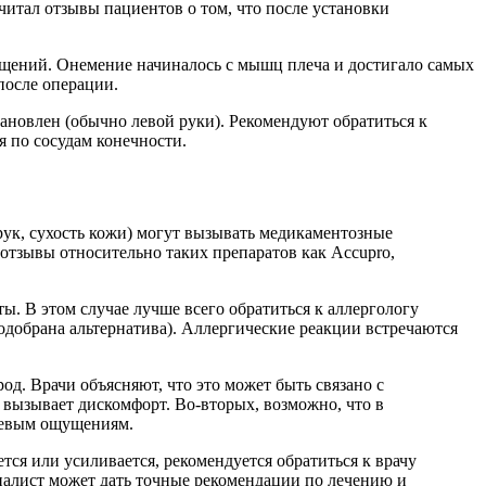
 читал отзывы пациентов о том, что после установки
щущений. Онемение начиналось с мышц плеча и достигало самых
после операции.
ановлен (обычно левой руки). Рекомендуют обратиться к
я по сосудам конечности.
 рук, сухость кожи) могут вызывать медикаментозные
отзывы относительно таких препаратов как Accupro,
ы. В этом случае лучше всего обратиться к аллергологу
подобрана альтернатива). Аллергические реакции встречаются
од. Врачи объясняют, что это может быть связано с
 вызывает дискомфорт. Во-вторых, возможно, что в
левым ощущениям.
тся или усиливается, рекомендуется обратиться к врачу
алист может дать точные рекомендации по лечению и