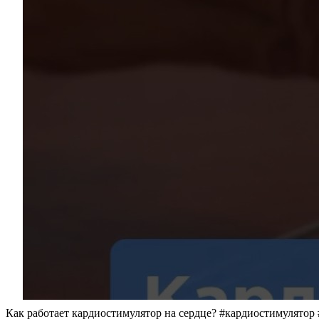
Как работает кардиостимулятор на сердце? #кардиостимулятор