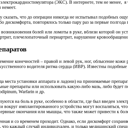
 электрокардиостимулятора (ЭКС). В интернете, тем не менее, я
 немеет.
гу сказать, что до операции никогда не испытывал подобных о
о дискомфорта, повторялось только пару раз за первые полгода 
возникновения болей или ломоты в руке, вблизи которой он уст
 артрит, плечелопаточный периартрит, нарушение кровообращени
епаратов
немение конечностей – правой и левой рук, ног, облысение кожи
усственного водителя ритма сердца (ИВР). Известны подобные 
да места установки аппарата и ладони) на принимаемые препарат
ьные препараты или использовать какую-либо мазь, либо будет 
dipinum, Warfarin и др.
ются на боль в руке, особенно в области, где был введен электр
и вокруг имплантированного устройства могут воспаляться, что
 нервные окончания или мышцы, что также может привести к бо
ная и со временем проходит. Однако, если дискомфорт сохраняе
что каждый случай индивидуален, и только медицинский специ