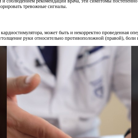
и и соблюдением рекомендаций врача, эти симптомы постепенно 
норировать тревожные сигналы.
и кардиостимулятора, может быть и некорректно проведенная опе
 утолщение руки относительно противоположной (правой), боли 