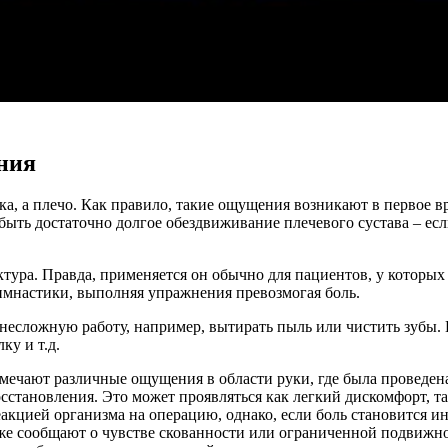
ания
ка, а плечо. Как правило, такие ощущения возникают в первое в
ыть достаточно долгое обездвиживание плечевого сустава – есл
ктура. Правда, применяется он обычно для пациентов, у которы
 гимнастики, выполняя упражнения превозмогая боль.
 несложную работу, например, вытирать пыль или чистить зубы.
ку и т.д.
ечают различные ощущения в области руки, где была проведена
осстановления. Это может проявляться как легкий дискомфорт,
акцией организма на операцию, однако, если боль становится и
же сообщают о чувстве скованности или ограниченной подвижнос