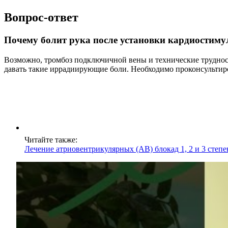
Вопрос-ответ
Почему болит рука после установки кардиостиму
Возможно, тромбоз подключичной вены и технические труднос
давать такие иррадиирующие боли. Необходимо проконсультиров
Читайте также:
Лечение атриовентрикулярных (АВ) блокад 1, 2 и 3 степ