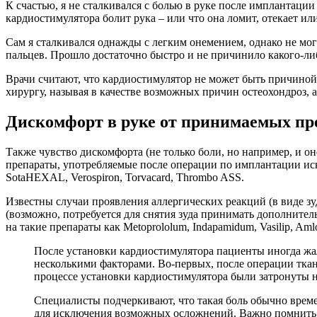
К счастью, я не сталкивался с болью в руке после имплантации
кардиостимулятора болит рука – или что она ломит, отекает или
Сам я сталкивался однажды с легким онемением, однако не мо
пальцев. Прошло достаточно быстро и не причинило какого-либ
Врачи считают, что кардиостимулятор не может быть причиной 
хирургу, называя в качестве возможных причин остеохондроз,
Дискомфорт в руке от принимаемых пр
Также чувство дискомфорта (не только боли, но например, и о
препараты, употребляемые после операции по имплантации иск
SotaHEXAL, Verospiron, Torvacard, Thrombo ASS.
Известны случаи проявления аллергических реакций (в виде зу
(возможно, потребуется для снятия зуда принимать дополнител
на такие препараты как Metoprololum, Indapamidum, Vasilip, Amlo
После установки кардиостимулятора пациенты иногда жалу
несколькими факторами. Во-первых, после операции ткан
процессе установки кардиостимулятора были затронуты
Специалисты подчеркивают, что такая боль обычно времен
для исключения возможных осложнений. Важно помнить, 