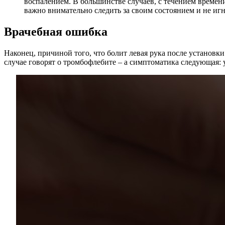
воспалением. В большинстве случаев, с течением времен
важно внимательно следить за своим состоянием и не иг
Врачебная ошибка
Наконец, причиной того, что болит левая рука после установк
случае говорят о тромбофлебите – а симптоматика следующая: