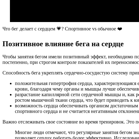
Что бег делает с сердцем 💗? Спортивное vs обычное ❤️
Позитивное влияние бега на сердце
Чтобы занятия бегом имели позитивный эффект, необходимо п
постепенно, при строгом контроле показателей их переносимост
Способность бега укреплять сердечно-сосудистую систему при
положительная гипертрофия сердца, характеризующаяся е
крови, благодаря чему органы и мышцы лучше обеспечи
разрастание капиллярной сети сердечной мышцы и, как ре
ростом мышечной ткани сердца, что будет приводить к к
возможность сердца обеспечивать организм достаточным 
спортивного сердца и не считается негативным отклонен
Важно отслеживать свое состояние во время тренировок. Это п
Многие люди отмечают, что регулярные занятия бегом зн
позволяет сердцу работать более эффективно. Исследован