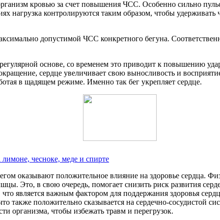
организм кровью за счет повышения ЧСС. Особенно сильно пульс 
х нагрузка контролируются таким образом, чтобы удерживать час
 максимально допустимой ЧСС конкретного бегуна. Соответствен
регулярной основе, со временем это приводит к повышению уда
кращение, сердце увеличивает свою выносливость и восприятие 
отая в щадящем режиме. Именно так бег укрепляет сердце.
 лимоне, чесноке, меде и спирте
гом оказывают положительное влияние на здоровье сердца. Физи
. Это, в свою очередь, помогает снизить риск развития серде
что является важным фактором для поддержания здоровья сердца
что также положительно сказывается на сердечно-сосудистой сис
ти организма, чтобы избежать травм и перегрузок.