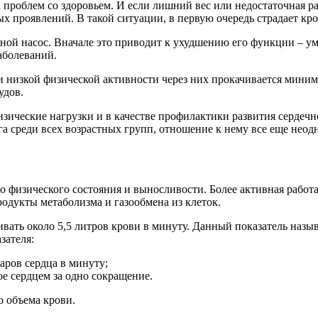
роблем со здоровьем. И если лишний вес или недостаточная ра
х проявлений. В такой ситуации, в первую очередь страдает кро
ой насос. Вначале это приводит к ухудшению его функции – уме
аболеваний.
 низкой физической активности через них прокачивается миним
удов.
ические нагрузки и в качестве профилактики развития сердечно
а среди всех возрастных групп, отношение к нему все еще неодн
 физического состояния и выносливости. Более активная работа
одукты метаболизма и газообмена из клеток.
ивать около 5,5 литров крови в минуту. Данный показатель наз
зателя:
аров сердца в минуту;
е сердцем за одно сокращение.
о объема крови.