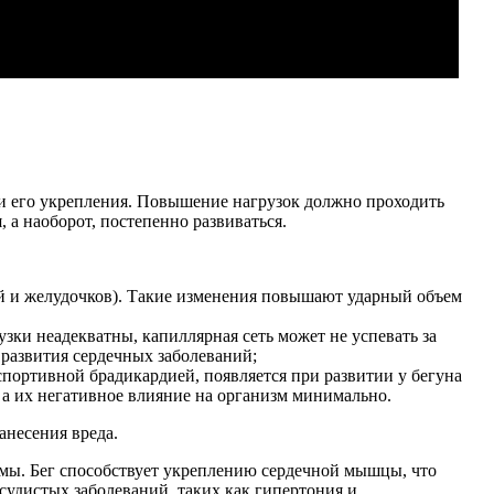
 и его укрепления. Повышение нагрузок должно проходить
 а наоборот, постепенно развиваться.
ий и желудочков). Такие изменения повышают ударный объем
зки неадекватны, капиллярная сеть может не успевать за
 развития сердечных заболеваний;
портивной брадикардией, появляется при развитии у бегуна
 а их негативное влияние на организм минимально.
анесения вреда.
емы. Бег способствует укреплению сердечной мышцы, что
судистых заболеваний, таких как гипертония и