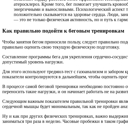
атеросклероз. Кроме того, бег помогает улучшить кровоо
энергичными и выносливыми. Психологический аспект так
положительно сказывается на здоровье сердца. Люди, зан
— это не только физическая активность, но и путь к гарм
Как правильно подойти к беговым тренировкам
Чтобы занятия бегом приносили пользу, следует правильно под
правильно оценить свою текущую физическую подготовку.
Составление программы бега для укрепления сердечно-сосудис
допустимый уровень нагрузки.
Для этого используют тредмил-тест с газоанализом и забором 
показатели контролируются в дальнейшем, чтобы оценить прог
В процессе самой беговой тренировки необходимо постоянно о
переносить такие нагрузки, и он начинает работать не на разв
Следующим важным показателем правильной тренировки является
сердечной мышцы будет минимальным, так как не пройден анаэр
Ну и как при других физических тренировках, важно выдержива
заниматься три раза в неделю. Часовые пробежки в таком графи