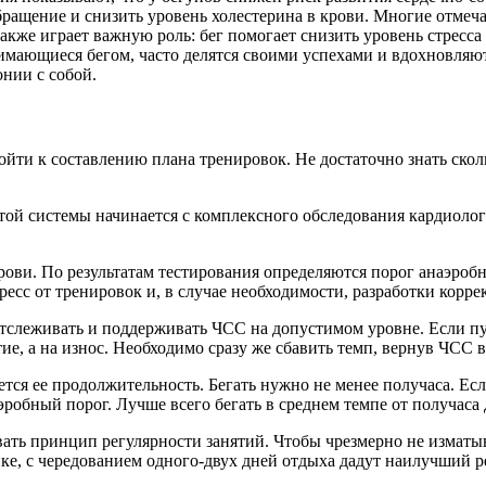
бращение и снизить уровень холестерина в крови. Многие отмеча
же играет важную роль: бег помогает снизить уровень стресса 
имающиеся бегом, часто делятся своими успехами и вдохновляют
онии с собой.
ойти к составлению плана тренировок. Не достаточно знать скол
той системы начинается с комплексного обследования кардиоло
крови. По результатам тестирования определяются порог анаэроб
ресс от тренировок и, в случае необходимости, разработки кор
тслеживать и поддерживать ЧСС на допустимом уровне. Если пу
итие, а на износ. Необходимо сразу же сбавить темп, вернув ЧСС
 ее продолжительность. Бегать нужно не менее получаса. Если 
обный порог. Лучше всего бегать в среднем темпе от получаса д
ть принцип регулярности занятий. Чтобы чрезмерно не изматыва
ке, с чередованием одного-двух дней отдыха дадут наилучший ре