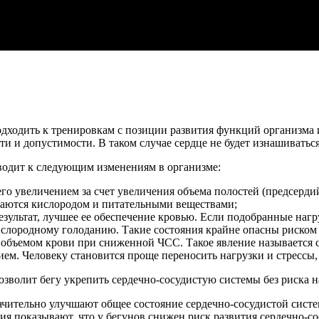
одходить к тренировкам с позиции развития функций организма
и и допустимости. В таком случае сердце не будет изнашиваться,
водит к следующим изменениям в организме:
го увеличением за счет увеличения объема полостей (предсерд
ваются кислородом и питательными веществами;
зультат, лучшее ее обеспечение кровью. Если подобранные нагру
ислородному голоданию. Такие состояния крайне опасны риском
объемом крови при сниженной ЧСС. Такое явление называется с
ием. Человеку становится проще переносить нагрузки и стрессы,
озволит бегу укрепить сердечно-сосудистую системы без риска н
ачительно улучшают общее состояние сердечно-сосудистой сист
ия показывают, что у бегунов снижен риск развития сердечно-со