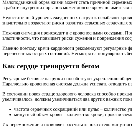
Малоподвижный образ жизни может стать причиной серьезных п
в работе внутренних органов может долгое время не иметь явны
Недостаточный уровень ежедневных нагрузок ослабляют кровян
значительно возрастают риски развития серьезных сердечных з
Похожая ситуация происходит и с кровеносными сосудами. При
эластичности, что повышает риски сужения и повреждения сос
Именно поэтому врачи-кардиологи рекомендуют регулярные физ
перенесенных острых состояний. Несмотря на популярность бег
Как сердце тренируется бегом
Регулярные беговые нагрузки способствуют укреплению общего
Параллельно кровеносная система должна успевать отводить пр
В состоянии покоя сердце здорового человека способно прокач
увеличивалось, должны увеличиваться два других важных пока
частота сердечных сокращений или пульс – количество уд
минутный объем крови – количество крови, прокачиваемо
Их перемножение и позволяет рассчитать показатель минутног