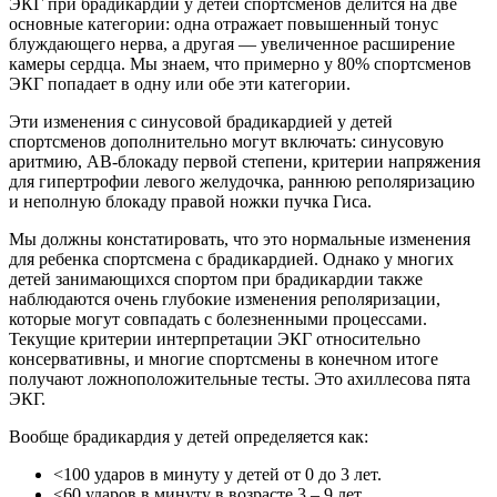
ЭКГ при брадикардии у детей спортсменов делится на две
основные категории: одна отражает повышенный тонус
блуждающего нерва, а другая — увеличенное расширение
камеры сердца. Мы знаем, что примерно у 80% спортсменов
ЭКГ попадает в одну или обе эти категории.
Эти изменения с синусовой брадикардией у детей
спортсменов дополнительно могут включать: синусовую
аритмию, АВ-блокаду первой степени, критерии напряжения
для гипертрофии левого желудочка, раннюю реполяризацию
и неполную блокаду правой ножки пучка Гиса.
Мы должны констатировать, что это нормальные изменения
для ребенка спортсмена с брадикардией. Однако у многих
детей занимающихся спортом при брадикардии также
наблюдаются очень глубокие изменения реполяризации,
которые могут совпадать с болезненными процессами.
Текущие критерии интерпретации ЭКГ относительно
консервативны, и многие спортсмены в конечном итоге
получают ложноположительные тесты. Это ахиллесова пята
ЭКГ.
Вообще брадикардия у детей определяется как:
<100 ударов в минуту у детей от 0 до 3 лет.
<60 ударов в минуту в возрасте 3 – 9 лет.