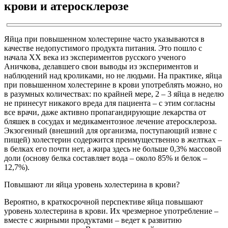
крови и атеросклерозе
Яйца при повышенном холестерине часто указываются в
качестве недопустимого продукта питания. Это пошло с
начала XX века из экспериментов русского ученого
Аничкова, делавшего свои выводы из экспериментов и
наблюдений над кроликами, но не людьми. На практике, яйца
при повышенном холестерине в крови употреблять можно, но
в разумных количествах: по крайней мере, 2 – 3 яйца в неделю
не принесут никакого вреда для пациента – с этим согласны
все врачи, даже активно пропагандирующие лекарства от
бляшек в сосудах и медикаментозное лечение атеросклероза.
Экзогенный (внешний для организма, поступающий извне с
пищей) холестерин содержится преимущественно в желтках –
в белках его почти нет, а жира здесь не больше 0,3% массовой
доли (основу белка составляет вода – около 85% и белок –
12,7%).
Повышают ли яйца уровень холестерина в крови?
Вероятно, в краткосрочной перспективе яйца повышают
уровень холестерина в крови. Их чрезмерное употребление –
вместе с жирными продуктами – ведет к развитию