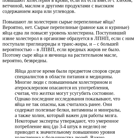
повышают холестерин в крови, если их есть вместе с хлебом,
ветчиной, маслом и другими продуктами с высоким
содержанием жира или углеводов.
Повышают ли холестерин сырые перепелиные яйца?
Вероятно, нет. Сырые перепелиные (равное как и куриные)
яйца едва ли повысят уровень холестерина. Поступивший
извне холестерол в организме образуется в ЛПНП, если с ним
поступали триглицериды и транс-жиры, и – с большей
вероятностью – в ЛПВП, если вредных жиров не было.
Поэтому сыре яйца и яичница на растительном масле,
вероятно, безвредны.
Яйца долгое время были предметом споров среди
специалистов в области питания и медицины.
Многие люди с повышенным холестерином и
атеросклерозом опасаются их употребления,
считая, что желтки могут усугубить состояние.
Однако последние исследования показывают, что
яйца не так опасны, как считалось ранее. Они
содержат полезные белки, витамины и минералы,
а также холин, который важен для работы мозга.
Некоторые эксперты утверждают, что умеренное
потребление яиц (до 3-4 штук в неделю) не
приводит к значительному повышению уровня
холестерина у большинства людей. Важно