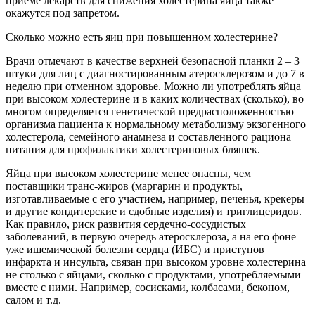
приеме лекарств для снижения холестерина яйца также
окажутся под запретом.
Сколько можно есть яиц при повышенном холестерине?
Врачи отмечают в качестве верхней безопасной планки 2 – 3
штуки для лиц с диагностированным атеросклерозом и до 7 в
неделю при отменном здоровье. Можно ли употреблять яйца
при высоком холестерине и в каких количествах (сколько), во
многом определяется генетической предрасположенностью
организма пациента к нормальному метаболизму экзогенного
холестерола, семейного анамнеза и составленного рациона
питания для профилактики холестериновых бляшек.
Яйца при высоком холестерине менее опасны, чем
поставщики транс-жиров (маргарин и продукты,
изготавливаемые с его участием, например, печенья, крекеры
и другие кондитерские и сдобные изделия) и триглицеридов.
Как правило, риск развития сердечно-сосудистых
заболеваний, в первую очередь атеросклероза, а на его фоне
уже ишемической болезни сердца (ИБС) и приступов
инфаркта и инсульта, связан при высоком уровне холестерина
не столько с яйцами, сколько с продуктами, употребляемыми
вместе с ними. Например, сосисками, колбасами, беконом,
салом и т.д.