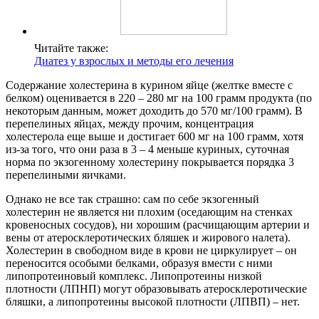
Читайте также:
Диатез у взрослых и методы его лечения
Содержание холестерина в курином яйце (желтке вместе с
белком) оценивается в 220 – 280 мг на 100 грамм продукта (по
некоторым данным, может доходить до 570 мг/100 грамм). В
перепелиных яйцах, между прочим, концентрация
холестерола еще выше и достигает 600 мг на 100 грамм, хотя
из-за того, что они раза в 3 – 4 меньше куриных, суточная
норма по экзогенному холестерину покрывается порядка 3
перепелиными яичками.
Однако не все так страшно: сам по себе экзогенный
холестерин не является ни плохим (оседающим на стенках
кровеносных сосудов), ни хорошим (расчищающим артерии и
вены от атеросклеротических бляшек и жирового налета).
Холестерин в свободном виде в крови не циркулирует – он
переносится особыми белками, образуя вмести с ними
липопротеиновый комплекс. Липопротеины низкой
плотности (ЛПНП) могут образовывать атеросклеротические
бляшки, а липопротеины высокой плотности (ЛПВП) – нет.