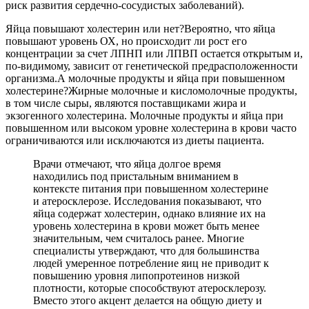
риск развития сердечно-сосудистых заболеваний).
Яйца повышают холестерин или нет?Вероятно, что яйца
повышают уровень ОХ, но происходит ли рост его
концентрации за счет ЛПНП или ЛПВП остается открытым и,
по-видимому, зависит от генетической предрасположенности
организма.А молочные продукты и яйца при повышенном
холестерине?Жирные молочные и кисломолочные продукты,
в том числе сыры, являются поставщиками жира и
экзогенного холестерина. Молочные продукты и яйца при
повышенном или высоком уровне холестерина в крови часто
ограничиваются или исключаются из диеты пациента.
Врачи отмечают, что яйца долгое время
находились под пристальным вниманием в
контексте питания при повышенном холестерине
и атеросклерозе. Исследования показывают, что
яйца содержат холестерин, однако влияние их на
уровень холестерина в крови может быть менее
значительным, чем считалось ранее. Многие
специалисты утверждают, что для большинства
людей умеренное потребление яиц не приводит к
повышению уровня липопротеинов низкой
плотности, которые способствуют атеросклерозу.
Вместо этого акцент делается на общую диету и