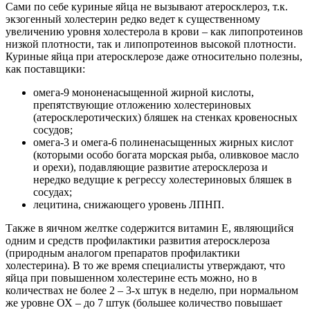
Сами по себе куриные яйца не вызывают атеросклероз, т.к.
экзогенный холестерин редко ведет к существенному
увеличению уровня холестерола в крови – как липопротеинов
низкой плотности, так и липопротеинов высокой плотности.
Куриные яйца при атеросклерозе даже относительно полезны,
как поставщики:
омега-9 мононенасыщенной жирной кислоты,
препятствующие отложению холестериновых
(атеросклеротических) бляшек на стенках кровеносных
сосудов;
омега-3 и омега-6 полиненасыщенных жирных кислот
(которыми особо богата морская рыба, оливковое масло
и орехи), подавляющие развитие атеросклероза и
нередко ведущие к регрессу холестериновых бляшек в
сосудах;
лецитина, снижающего уровень ЛПНП.
Также в яичном желтке содержится витамин E, являющийся
одним и средств профилактики развития атеросклероза
(природным аналогом препаратов профилактики
холестерина). В то же время специалисты утверждают, что
яйца при повышенном холестерине есть можно, но в
количествах не более 2 – 3-х штук в неделю, при нормальном
же уровне ОХ – до 7 штук (большее количество повышает