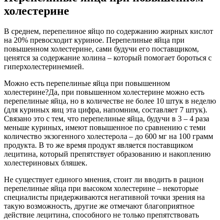
холестерине
В среднем, перепелиное яйцо по содержанию жирных кислот
на 20% превосходит куриное. Перепелиные яйца при
повышенном холестерине, сами будучи его поставщиком,
ценятся за содержание холина – который помогает бороться с
гиперхолестеринемией.
Можно есть перепелиные яйца при повышенном
холестерине?Да, при повышенном холестерине можно есть
перепелиные яйца, но в количестве не более 10 штук в неделю
(для куриных яиц эта цифра, напомним, составляет 7 штук).
Связано это с тем, что перепелиные яйца, будучи в 3 – 4 раза
меньше куриных, имеют повышенное по сравнению с теми
количество экзогенного холестерола – до 600 мг на 100 грамм
продукта. В то же время продукт является поставщиком
лецитина, который препятствует образованию и накоплению
холестериновых бляшек.
Не существует единого мнения, стоит ли вводить в рацион
перепелиные яйца при высоком холестерине – некоторые
специалисты придерживаются негативной точки зрения на
такую возможность, другие же отмечают благоприятное
действие лецитина, способного не только препятствовать