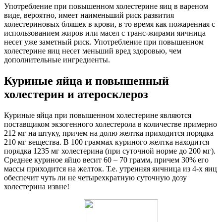
Употребление при повышенном холестерине яиц в вареном
виде, вероятно, имеет наименьший риск развития
холестериновых бляшек в крови, в то время как пожаренная с
использованием жиров или масел с транс-жирами яичница
несет уже заметный риск. Употребление при повышенном
холестерине яиц несет меньший вред здоровью, чем
дополнительные ингредиенты.
Куриные яйца и повышенный
холестерин и атеросклероз
Куриные яйца при повышенном холестерине являются
поставщиком экзогенного холестерола в количестве примерно
212 мг на штуку, причем на долю желтка приходится порядка
210 мг вещества. В 100 граммах куриного желтка находится
порядка 1235 мг холестерина (при суточной норме до 200 мг).
Среднее куриное яйцо весит 60 – 70 грамм, причем 30% его
массы приходится на желток. Т.е. утренняя яичница из 4-х яиц
обеспечит чуть ли не четырехкратную суточную дозу
холестерина извне!