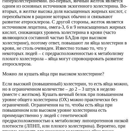
гиперхолестеринемии. Во-первых, яичный желток является
одним из основных источников экзогенного холестерина. Во-
вторых, в желтке высока доля насыщенных жирных кислот, с
переизбытком в рационе которых обычно и связывают
развитие атеросклероза. С другой стороны, желток является
источником лецитина, омега-3, 6 и 9 ненасыщенных жирных
кислот, снижающих уровень холестерина в крови (часто
являющихся составной частью БАДов при высоком
холестерине), поэтому ответ, повышают ли яйца холестерин в
крови, не столь очевиден. Известно только то, что у
некоторых людей – с предрасположенностью к метаболизму
плохого холестерола – яйца могут спровоцировать развитие
атеросклероза.
Можно ли кушать яйца при высоком холестерине?
Если высокий (повышенный) холестерин, то есть яйца можно,
но в ограниченном количестве – до 2 – 3 штук в неделю
(вместе с желтком). Кушать яичный белок при повышенном
уровне общего холестерина (ОХ) можно практически без
ограничений. Ограничения на то, чтобы есть яйца при
повышенном или высоком уровне холестерина есть
преимущественно у людей с генетической
предрасположенностью к метаболизму липопротеинов низкой
плотности (ЛПНП, или плохого холестерина). Вероятно, при