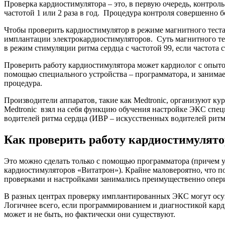
Проверка кардиостимулятора – это, в первую очередь, контроль
частотой 1 или 2 раза в год. Процедура контроля совершенно б
Чтобы проверить кардиостимулятор в режиме магнитного теста
имплантации электрокардиостимуляторов. Суть магнитного тес
в режим стимуляции ритма сердца с частотой 99, если частота 
Проверить работу кардиостимулятора может кардиолог с опыто
помощью специального устройства – программатора, и занимает
процедура.
Производители аппаратов, такие как Medtronic, организуют 
Medtronic взял на себя функцию обучения настройке ЭКС спец
водителей ритма сердца (ИВР – искусственных водителей рит
Как проверить работу кардиостимулято
Это можно сделать только с помощью программатора (причем у
кардиостимуляторов «Витатрон»). Крайне маловероятно, что по
проверками и настройками занимались преимущественно опери
В разных центрах проверку имплантированных ЭКС могут осущ
Логичнее всего, если программированием и диагностикой кард
может и не быть, но фактически они существуют.