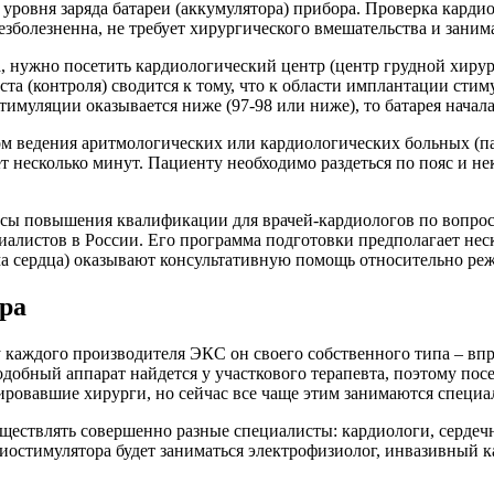
 уровня заряда батареи (аккумулятора) прибора. Проверка карди
езболезненна, не требует хирургического вмешательства и заним
, нужно посетить кардиологический центр (центр грудной хирур
та (контроля) сводится к тому, что к области имплантации сти
стимуляции оказывается ниже (97-98 или ниже), то батарея начала
м ведения аритмологических или кардиологических больных (па
 несколько минут. Пациенту необходимо раздеться по пояс и не
курсы повышения квалификации для врачей-кардиологов по вопр
иалистов в России. Его программа подготовки предполагает не
ма сердца) оказывают консультативную помощь относительно ре
ра
 каждого производителя ЭКС он своего собственного типа – вп
добный аппарат найдется у участкового терапевта, поэтому посе
ровавшие хирурги, но сейчас все чаще этим занимаются специ
ествлять совершенно разные специалисты: кардиологи, сердечн
иостимулятора будет заниматься электрофизиолог, инвазивный 