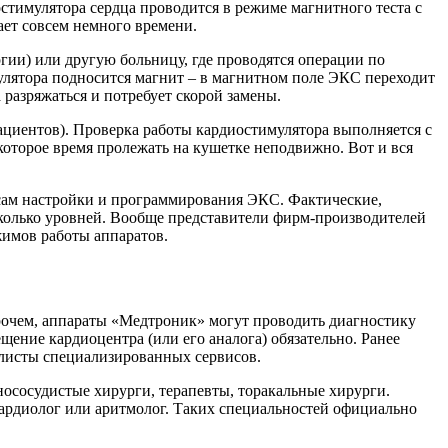
остимулятора сердца проводится в режиме магнитного теста с
ает совсем немного времени.
гии) или другую больницу, где проводятся операции по
мулятора подносится магнит – в магнитном поле ЭКС переходит
 разряжаться и потребует скорой замены.
циентов). Проверка работы кардиостимулятора выполняется с
которое время пролежать на кушетке неподвижно. Вот и вся
осам настройки и программирования ЭКС. Фактические,
сколько уровней. Вообще представители фирм-производителей
жимов работы аппаратов.
рочем, аппараты «Медтроник» могут проводить диагностику
щение кардиоцентра (или его аналога) обязательно. Ранее
алисты специализированных сервисов.
ососудистые хирурги, терапевты, торакальные хирурги.
кардиолог или аритмолог. Таких специальностей официально