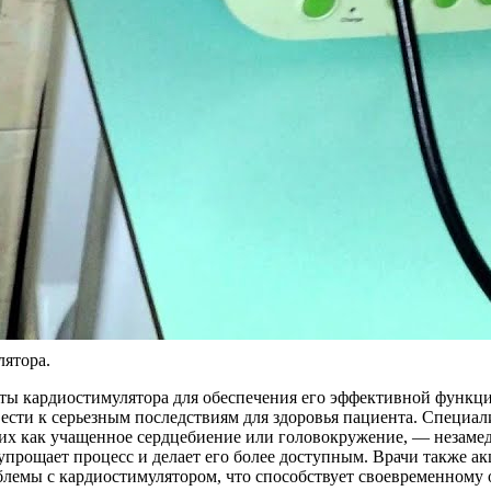
лятора.
ты кардиостимулятора для обеспечения его эффективной функц
вести к серьезным последствиям для здоровья пациента. Специа
таких как учащенное сердцебиение или головокружение, — незам
 упрощает процесс и делает его более доступным. Врачи также
блемы с кардиостимулятором, что способствует своевременном