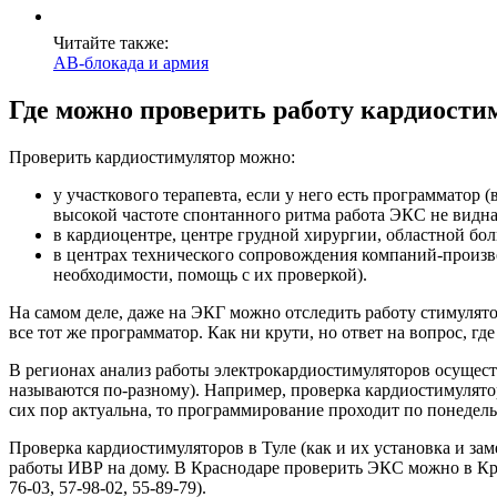
Читайте также:
АВ-блокада и армия
Где можно проверить работу кардиости
Проверить кардиостимулятор можно:
у участкового терапевта, если у него есть программатор 
высокой частоте спонтанного ритма работа ЭКС не видна
в кардиоцентре, центре грудной хирургии, областной бо
в центрах технического сопровождения компаний-произв
необходимости, помощь с их проверкой).
На самом деле, даже на ЭКГ можно отследить работу стимулят
все тот же программатор. Как ни крути, но ответ на вопрос, гд
В регионах анализ работы электрокардиостимуляторов осущест
называются по-разному). Например, проверка кардиостимулято
сих пор актуальна, то программирование проходит по понедел
Проверка кардиостимуляторов в Туле (как и их установка и за
работы ИВР на дому. В Краснодаре проверить ЭКС можно в Красн
76-03, 57-98-02, 55-89-79).