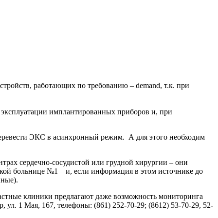
устройств, работающих по требованию – demand, т.к. при
о эксплуатации имплантированных приборов и, при
 перевести ЭКС в асинхронный режим. А для этого необходим
нтрах сердечно-сосудистой или грудной хирургии – они
кой больнице №1 – и, если информация в этом источнике до
ные).
е частные клиники предлагают даже возможность мониторинга
. 1 Мая, 167, телефоны: (861) 252-70-29; (8612) 53-70-29, 52-