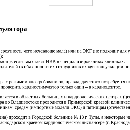
мулятора
(вероятность чего исчезающе мала) или на ЭКГ (не подходит для 
);
льнице, если там ставят ИВР, в специализированных клиниках;
одителей (в обязанности их сотрудников входят консультации п
ора с режимом «по требованию», правда, для этого потребуется
е проверить кардиостимулятор только один – в кардиоцентре.
вляется в областных больницах и кардиологических центрах (це
ра во Владивостоке проводится в Приморской краевой клиничес
ьникам, средам (импортные модели ЭКС) и пятницам (отечествен
мена) проходит в Городской больнице № 13 г. Тулы, а некоторы
одарском краевом кардиологическом диспансере (г. Краснодар, ул