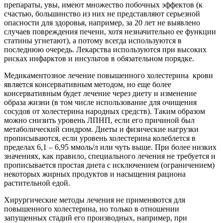
препараты, увы, имеют множество побочных эффектов (к
счастью, большинство из них не представляют серьезной
опасности для здоровья, например, за 20 лет не выявлено
случаев повреждения печени, хотя незначительно ее функции
статины угнетают), а потому всегда используются в
последнюю очередь. Лекарства используются при высоких
рисках инфарктов и инсультов в обязательном порядке.
Медикаментозное лечение повышенного холестерина крови
является консервативным методом, но еще более
консервативным будет лечение через диету и изменение
образа жизни (в том числе использование для очищения
сосудов от холестерина народных средств). Таким образом
можно снизить уровень ЛПНП, если его причиной был
метаболический синдром. Диеты и физические нагрузки
прописываются, если уровень холестерина колеблется в
пределах 6,1 – 6,95 ммоль/л или чуть выше. При более низких
значениях, как правило, специального лечения не требуется и
прописывается простая диета с исключением (ограничением)
некоторых жирных продуктов и насыщения рациона
растительной едой.
Хирургические методы лечения не применяются для
повышенного холестерина, но только в отношении
запущенных стадий его производных, например, при