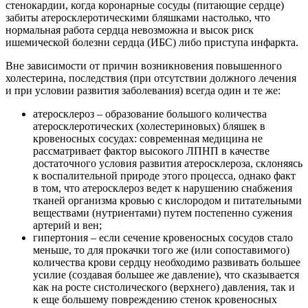
стенокардии, когда коронарные сосуды (питающие сердце)
забиты атеросклеротическими бляшками настолько, что
нормальная работа сердца невозможна и высок риск
ишемической болезни сердца (ИБС) либо приступа инфаркта.
Вне зависимости от причин возникновения повышенного
холестерина, последствия (при отсутствии должного лечения
и при условии развития заболевания) всегда один и те же:
атеросклероз – образование большого количества
атеросклеротических (холестериновых) бляшек в
кровеносных сосудах: современная медицина не
рассматривает фактор высокого ЛПНП в качестве
достаточного условия развития атеросклероза, склоняясь
к воспалительной природе этого процесса, однако факт
в том, что атеросклероз ведет к нарушению снабжения
тканей организма кровью с кислородом и питательными
веществами (нутриентами) путем постепенно сужения
артерий и вен;
гипертония – если сечение кровеносных сосудов стало
меньше, то для прокачки того же (или сопоставимого)
количества крови сердцу необходимо развивать большее
усилие (создавая большее же давление), что сказывается
как на росте систолического (верхнего) давления, так и
к еще большему повреждению стенок кровеносных