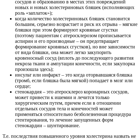
сосудов и образованию в местах этих повреждений
новых и новых холестериновых бляшек (исполняющих
роль «заплаток»);
когда количество холестериновых бляшек становится
большим, серьезно возрастает и риск их отрыва – мягкие
бляшки при этом формируют кровяные сгустки
(поэтому пациентам с атеросклерозом прописывается
аспирин и его производные – он предотвращает
формирование кровяных сгустков), но вне зависимости
от вида бляшки, она может легко закупорить
кровеносный сосуд (вплоть до последующего развития
некроза ткани и ампутации конечности, если закупорка
произошла здесь);
инсульт или инфаркт – это когда оторвавшаяся бляшка
(тромб, если бляшка была мягкой) попадает в мозг или
сердце;
стенокардия – это атеросклероз коронарных сосудов,
может привести к ишемии и лечится только
хирургическим путем, причем если в отношении
отдельных сосудов тела и конечностей может
применяться относительно безболезненная процедура
стентирования, то лечение запущенных форм
стенокардии – шунтирование.
Т.е. последствия повышенного уровня холестерина назвать не