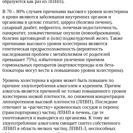
образуются как раз из ЛПНП).
В 70 – 80% случаев причинами высокого уровня холестерина
в крови являются заболевания внутренних органов и
организма в целом: гепатит, цирроз (болезни печени),
сахарный диабет, нефроптоз, почечная недостаточность,
панкреатит, злокачественные опухоли (новообразования),
болезни щитовидной и (или) поджелудочной желез. Также
причинами высокого уровня холестерина являются
генетическая предрасположенность (вероятность
наследования проблем с метаболизмом от родителей
превышает 75%), избыточное увлечение приемом
гормональных препаратов (кортикостероиды или бета-
блокаторы могут вести к повышению уровня холестерина).
Уровень холестерина в крови может быть повышен по
причине злоупотребления алкоголем и курением. Причем
алкоголь является причиной не только повышенного уровня
холестерина низкой плотности, но снижения концентрации
липопротеинов высокой плотности (ЛПВП). Последние
отвечают за «расчистку» кровеносных сосудов и перенос
(транспортировку) частиц ЛПНП в печень, где те
уничтожаются и выводятся из организма. К тому же
злоупотребление алкоголем смещает синтез собственного
ЛПВП в область мелких частиц ЛПВП-3, неспособных