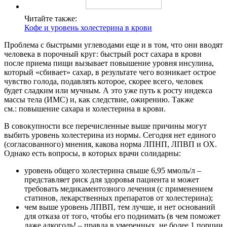
Читайте также:
Кофе и уровень холестерина в крови
Проблема с быстрыми углеводами еще и в том, что они вводят
человека в порочный круг: быстрый рост сахара в крови
после приема пищи вызывает повышение уровня инсулина,
который «сбивает» сахар, в результате чего возникает острое
чувство голода, подавлять которое, скорее всего, человек
будет сладким или мучным. А это уже путь к росту индекса
массы тела (ИМС) и, как следствие, ожирению. Также
см.: повышение сахара и холестерина в крови.
В совокупности все перечисленные выше причины могут
выбить уровень холестерина из нормы. Сегодня нет единого
(согласованного) мнения, какова норма ЛПНП, ЛПВП и ОХ.
Однако есть вопросы, в которых врачи солидарны:
уровень общего холестерина свыше 6,95 ммоль/л –
представляет риск для здоровья пациента и может
требовать медикаментозного лечения (с применением
статинов, лекарственных препаратов от холестерина);
чем выше уровень ЛПВП, тем лучше, и нет оснований
для отказа от того, чтобы его поднимать (в чем поможет
даже алкоголь! – правда в умеренных, не более 1 порции