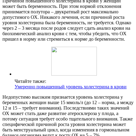
Причиной повышенного холестерина в крови у женщин
может быть беременность. При этом нормой отклонения
принимается полутора – двукратный рост максимально
допустимого ОХ. Никакого лечения, если причиной роста
уровня холестерина была беременность, не требуется. Однако
через 2 – 3 месяца после родов следует сдать анализ крови на
биохимический анализ крови с тем, чтобы убедить, что ОХ
пришел в норму или стремиться к норме до беременности.
Читайте также:
Умеренно повышенный уровень холестерина в крови
Недопустимо высоким признается уровень холестерина у
беременных женщин выше 15 ммоль/л (до 12 – норма, а между
12 и 15 – требует внимания). Последствиями таких значений
ОХ может стать даже развитие атеросклероза у плода, а
потому ситуация требует особо тщательного внимания. Также
специфической причиной роста уровня холестерина может
быть менструальный цикл, когда изменения в гормональном
балансе организма ведут к росту ОХ на 5 – 7%.