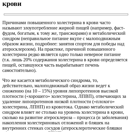
крови
Причинами повышенного холестерина в крови часто
называют злоупотребление жирной пищей (например, фаст-
фудом, богатым, к тому же, трансжирами) и метаболический
синдром (неправильное питание вкупе с малоподвижным
образом жизни, подробнее: занятия спортом для победы над
атеросклерозом). На практике, причиной повышенного
холестерина редко является одно только неверное питание
(т.к. лишь 20% содержания холестерина в крови определяется
пищей, оставшуюся часть вырабатывает печень
самостоятельно).
Что же касается метаболического синдрома, то,
действительно, малоподвижный образ жизни ведет к
снижению (на 10 – 15%) уровня липопротеинов высокой
плотности («хорошего» холестерина, ЛПВП), отвечающих за
удаление липопротеинов низкой плотности («плохого»
холестерина, ЛПНП) из кровотока. Однако метаболический
синдром влияет не столько на уровень холестерина в крови,
сколько на развитие атеросклероза – процесса (и заболевания)
накопления холестериновых отложений и бляшек на
внутренних стенках сосудов (атеросклеротические бляшки