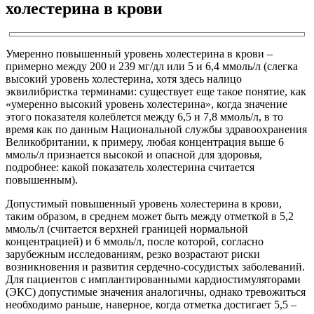
холестерина в крови
Умеренно повышенный уровень холестерина в крови –
примерно между 200 и 239 мг/дл или 5 и 6,4 ммоль/л (слегка
высокий уровень холестерина, хотя здесь налицо
эквилибристка терминами: существует еще такое понятие, как
«умеренно высокий уровень холестерина», когда значение
этого показателя колеблется между 6,5 и 7,8 ммоль/л, в то
время как по данным Национальной службы здравоохранения
Великобритании, к примеру, любая концентрация выше 6
ммоль/л признается высокой и опасной для здоровья,
подробнее: какой показатель холестерина считается
повышенным).
Допустимый повышенный уровень холестерина в крови,
таким образом, в среднем может быть между отметкой в 5,2
ммоль/л (считается верхней границей нормальной
концентрацией) и 6 ммоль/л, после которой, согласно
зарубежным исследованиям, резко возрастают риски
возникновения и развития сердечно-сосудистых заболеваний.
Для пациентов с имплантированными кардиостимуляторами
(ЭКС) допустимые значения аналогичны, однако тревожиться
необходимо раньше, наверное, когда отметка достигает 5,5 –