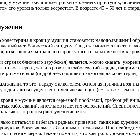
ия) у мужчин увеличивает риски сердечных приступов, болезн
том его уровень только возрастает. В возрасте 45 – 50 лет и ст
мужчин
олестерина в крови у мужчин становятся: малоподвижный образ
ываемый метаболический синдром. Сюда же можно отнести и зл
и, отвечающих за транспортировку питательных веществ в кров
и странах ближнего зарубежья) является, можно сказать, укорен
я атеросклероза, так и в развитии заболеваний сердца, наприме
 в ритме сердца (подробнее: о влиянии алкоголя на холестерин).
за жизни, то это, наряду с алкоголем, основная причина возни
тую двигаются существенно меньше женщин (см. также: чем опа
 крови у мужчин является серьезной проблемой, требующей вни
истых заболеваний, инсультов и других осложнений. Специалис
так как с возрастом риск увеличивается.
ьно питаться и избегать вредных привычек, таких как курение 
продуктов, богатых омега-3 жирными кислотами. При необходим
актическим мерам. Важно помнить, что контроль уровня холесте