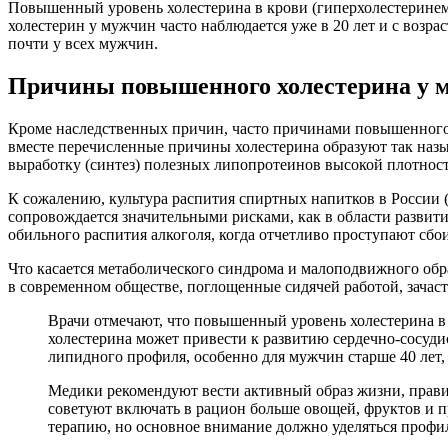
Повышенный уровень холестерина в крови (гиперхолестеринем
холестерин у мужчин часто наблюдается уже в 20 лет и с возрас
почти у всех мужчин.
Причины повышенного холестерина у 
Кроме наследственных причин, часто причинами повышенного х
вместе перечисленные причины холестерина образуют так наз
выработку (синтез) полезных липопротеинов высокой плотност
К сожалению, культура распития спиртных напитков в России (
сопровождается значительными рисками, как в области развити
обильного распития алкоголя, когда отчетливо проступают сбои
Что касается метаболического синдрома и малоподвижного обра
в современном обществе, поглощенные сидячей работой, зачас
Врачи отмечают, что повышенный уровень холестерина в
холестерина может привести к развитию сердечно-сосуд
липидного профиля, особенно для мужчин старше 40 лет, 
Медики рекомендуют вести активный образ жизни, правил
советуют включать в рацион больше овощей, фруктов и 
терапию, но основное внимание должно уделяться профил