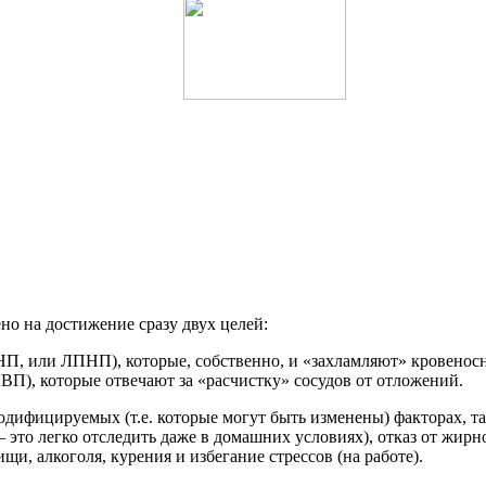
о на достижение сразу двух целей:
П, или ЛПНП), которые, собственно, и «захламляют» кровенос
П), которые отвечают за «расчистку» сосудов от отложений.
одифицируемых (т.е. которые могут быть изменены) факторах, т
 это легко отследить даже в домашних условиях), отказ от жир
щи, алкоголя, курения и избегание стрессов (на работе).