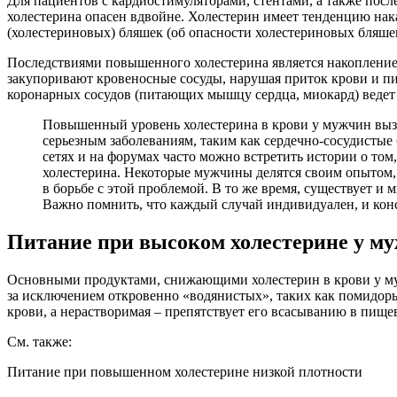
Для пациентов с кардиостимуляторами, стентами, а также посл
холестерина опасен вдвойне. Холестерин имеет тенденцию нака
(холестериновых) бляшек (об опасности холестериновых бляше
Последствиями повышенного холестерина является накопление 
закупоривают кровеносные сосуды, нарушая приток крови и пит
коронарных сосудов (питающих мышцу сердца, миокард) ведет к
Повышенный уровень холестерина в крови у мужчин вызы
серьезным заболеваниям, таким как сердечно-сосудистые
сетях и на форумах часто можно встретить истории о том
холестерина. Некоторые мужчины делятся своим опытом,
в борьбе с этой проблемой. В то же время, существует и
Важно помнить, что каждый случай индивидуален, и конс
Питание при высоком холестерине у м
Основными продуктами, снижающими холестерин в крови у муж
за исключением откровенно «водянистых», таких как помидоры,
крови, а нерастворимая – препятствует его всасыванию в пищев
См. также:
Питание при повышенном холестерине низкой плотности