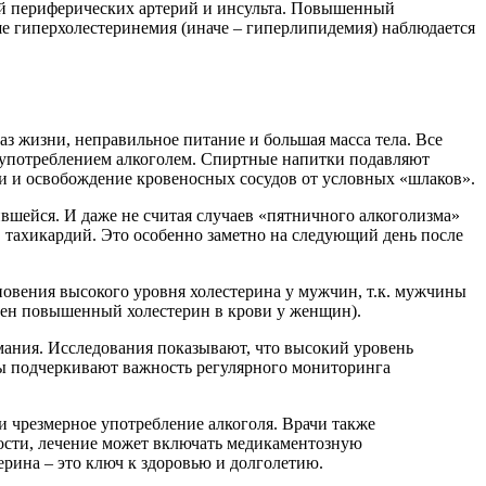
ей периферических артерий и инсульта. Повышенный
арше гиперхолестеринемия (иначе – гиперлипидемия) наблюдается
 жизни, неправильное питание и большая масса тела. Все
оупотреблением алкоголем. Спиртные напитки подавляют
и и освобождение кровеносных сосудов от условных «шлаков».
ившейся. И даже не считая случаев «пятничного алкоголизма»
р, тахикардий. Это особенно заметно на следующий день после
кновения высокого уровня холестерина у мужчин, т.к. мужчины
сен повышенный холестерин в крови у женщин).
мания. Исследования показывают, что высокий уровень
ты подчеркивают важность регулярного мониторинга
и чрезмерное употребление алкоголя. Врачи также
ости, лечение может включать медикаментозную
рина – это ключ к здоровью и долголетию.