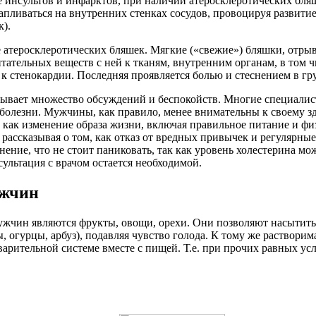
е инсультов и инфарктов, при наличии атеросклеротических бля
пливаться на внутренних стенках сосудов, провоцируя развитие
к).
атеросклеротических бляшек. Мягкие («свежие») бляшки, отрыва
ательных веществ с ней к тканям, внутренним органам, в том чи
 стенокардии. Последняя проявляется болью и стеснением в гру
вает множество обсуждений и беспокойств. Многие специалист
 болезни. Мужчины, как правило, менее внимательны к своему з
, как изменение образа жизни, включая правильное питание и ф
 рассказывая о том, как отказ от вредных привычек и регулярн
 мнение, что не стоит паниковать, так как уровень холестерина 
ультация с врачом остается необходимой.
ужчин
чин являются фрукты, овощи, орехи. Они позволяют насытиться
 огурцы, арбуз), подавляя чувство голода. К тому же растворим
арительной системе вместе с пищей. Т.е. при прочих равных усл