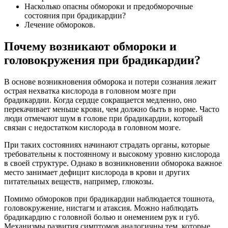
Насколько опасны обмороки и предобморочные
состояния при брадикардии?
Лечение обмороков.
Почему возникают обмороки и
головокружения при брадикардии?
В основе возникновения обморока и потери сознания лежит
острая нехватка кислорода в головном мозге при
брадикардии. Когда сердце сокращается медленно, оно
перекачивает меньше крови, чем должно быть в норме. Часто
люди отмечают шум в голове при брадикардии, который
связан с недостатком кислорода в головном мозге.
При таких состояниях начинают страдать органы, которые
требовательны к постоянному и высокому уровню кислорода
в своей структуре. Однако в возникновении обморока важное
место занимает дефицит кислорода в крови и других
питательных веществ, например, глюкозы.
Помимо обмороков при брадикардии наблюдается тошнота,
головокружение, нистагм и атаксия. Можно наблюдать
брадикардию с головной болью и онемением рук и губ.
Механизмы развития симптомов аналогичны тем, которые