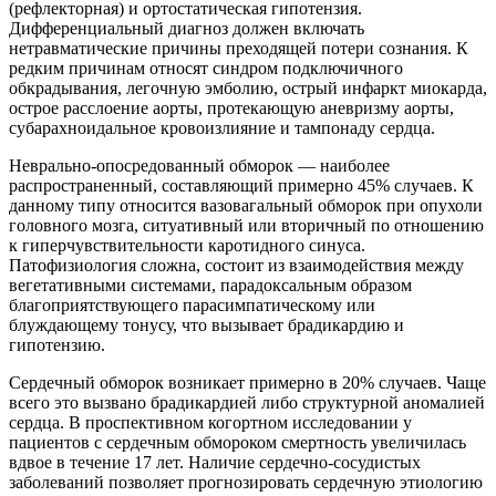
(рефлекторная) и ортостатическая гипотензия.
Дифференциальный диагноз должен включать
нетравматические причины преходящей потери сознания. К
редким причинам относят синдром подключичного
обкрадывания, легочную эмболию, острый инфаркт миокарда,
острое расслоение аорты, протекающую аневризму аорты,
субарахноидальное кровоизлияние и тампонаду сердца.
Неврально-опосредованный обморок — наиболее
распространенный, составляющий примерно 45% случаев. К
данному типу относится вазовагальный обморок при опухоли
головного мозга, ситуативный или вторичный по отношению
к гиперчувствительности каротидного синуса.
Патофизиология сложна, состоит из взаимодействия между
вегетативными системами, парадоксальным образом
благоприятствующего парасимпатическому или
блуждающему тонусу, что вызывает брадикардию и
гипотензию.
Сердечный обморок возникает примерно в 20% случаев. Чаще
всего это вызвано брадикардией либо структурной аномалией
сердца. В проспективном когортном исследовании у
пациентов с сердечным обмороком смертность увеличилась
вдвое в течение 17 лет. Наличие сердечно-сосудистых
заболеваний позволяет прогнозировать сердечную этиологию