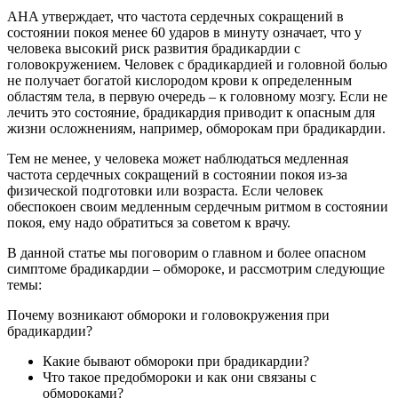
AHA утверждает, что частота сердечных сокращений в
состоянии покоя менее 60 ударов в минуту означает, что у
человека высокий риск развития брадикардии с
головокружением. Человек с брадикардией и головной болью
не получает богатой кислородом крови к определенным
областям тела, в первую очередь – к головному мозгу. Если не
лечить это состояние, брадикардия приводит к опасным для
жизни осложнениям, например, обморокам при брадикардии.
Тем не менее, у человека может наблюдаться медленная
частота сердечных сокращений в состоянии покоя из-за
физической подготовки или возраста. Если человек
обеспокоен своим медленным сердечным ритмом в состоянии
покоя, ему надо обратиться за советом к врачу.
В данной статье мы поговорим о главном и более опасном
симптоме брадикардии – обмороке, и рассмотрим следующие
темы:
Почему возникают обмороки и головокружения при
брадикардии?
Какие бывают обмороки при брадикардии?
Что такое предобмороки и как они связаны с
обмороками?