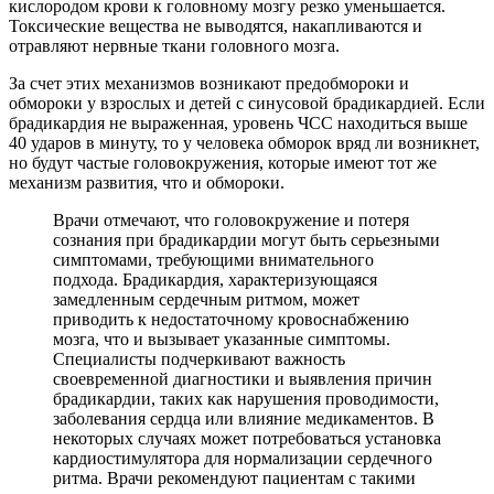
кислородом крови к головному мозгу резко уменьшается.
Токсические вещества не выводятся, накапливаются и
отравляют нервные ткани головного мозга.
За счет этих механизмов возникают предобмороки и
обмороки у взрослых и детей с синусовой брадикардией. Если
брадикардия не выраженная, уровень ЧСС находиться выше
40 ударов в минуту, то у человека обморок вряд ли возникнет,
но будут частые головокружения, которые имеют тот же
механизм развития, что и обмороки.
Врачи отмечают, что головокружение и потеря
сознания при брадикардии могут быть серьезными
симптомами, требующими внимательного
подхода. Брадикардия, характеризующаяся
замедленным сердечным ритмом, может
приводить к недостаточному кровоснабжению
мозга, что и вызывает указанные симптомы.
Специалисты подчеркивают важность
своевременной диагностики и выявления причин
брадикардии, таких как нарушения проводимости,
заболевания сердца или влияние медикаментов. В
некоторых случаях может потребоваться установка
кардиостимулятора для нормализации сердечного
ритма. Врачи рекомендуют пациентам с такими