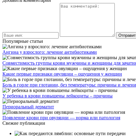
Добавить комментарий
Популярные статьи
Ангина у взрослого: лечение антибиотиками
Совместимость группы крови мужчины и женщины для зачатия
Какие первые признаки овуляции – ощущения у женщин
Боль в горле при глотании, без температуры: причины и лечен
У ребенка в крови повышены лейкоциты – причины
Периоральный дерматит
Появление крови при овуляции — норма или патология
Свежие публикации