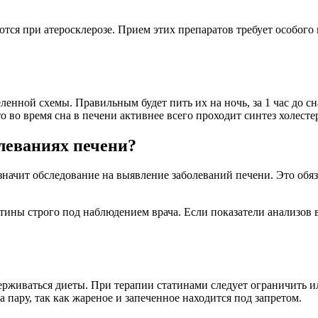
ются при атеросклерозе. Прием этих препаратов требует особого
нной схемы. Правильным будет пить их на ночь, за 1 час до сна,
 во время сна в печени активнее всего проходит синтез холесте
леваниях печени?
значит обследование на выявление заболеваний печени. Это обя
ны строго под наблюдением врача. Если показатели анализов во 
ерживаться диеты. При терапии статинами следует ограничить 
пару, так как жареное и запеченное находится под запретом.