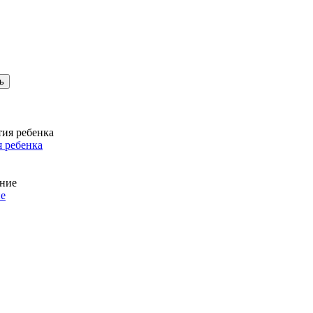
 ребенка
ие