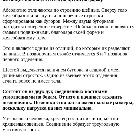
Абсолютно отличаются по строению шейные. Сверху тело
желеобразно и вогнуто, а поперечные отростки
сформированы как бугорок. Между двумя бугорками
находится поперечное отверстие. Шейные позвонки являются
самыми подвижными, благодаря своей форме и
желеобразному телу.
Это и является одним из отличий, по которым их разделяют
на виды. В позвоночным столбе отличается 6 и 7 позвонок
первого отделения.
Шестой выделяется наличием бугорка, а седьмой имеет
длинный отросток. Одино из звеньев этого отделения —
атлант, вовсе не имеет тела.
Состоит он из двух дуг, соединённых костными
уплотнениями по бокам. От него и начинает отходить
позвоночник. Позвонки этой части имеют малые размеры,
поскольку нагрузка на них минимальна.
У взрослого человека, крестец состоит из пяти, костно-
хрящевяых звеньев. Соединение образует треугольную
массивную кость.