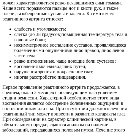
может характеризоваться резко начавшимися симптомами.
Чаще всего поражаются пальцы ног и кисти рук, а также
плечи, тазобедренные суставы и колени. К симптомам
реактивного артрита относят:
слабость и утомляемость;
слегка (до 38 градусов)повышенная температура тела и
головные боли;
несимметричное воспаление суставов, проявляющееся
болезненными ощущениями либо правой, либо левой
части тела;
редко интенсивные, чаще ноющие боли суставов;
воспаления мочевыводящих путей;
нарушения зрения и покраснение глаз;
иногда расстройство пищеварения.
Первое проявление реактивного артрита продолжается, в
среднем, около 2 месяцев с последующим наступлением
стадии ремиссии. Характерной особенностью этого вида
воспаления является обострение болезненных ощущений в
состоянии покоя или сна. При отсутствии должного лечения
реактивный тип может привести к развитию катаракты глаз.
При обследовании на характер клинической картины, в
обязательном порядке, сдаются анализы на наличие
заболеваний, передающихся половым путем. Лечение этого