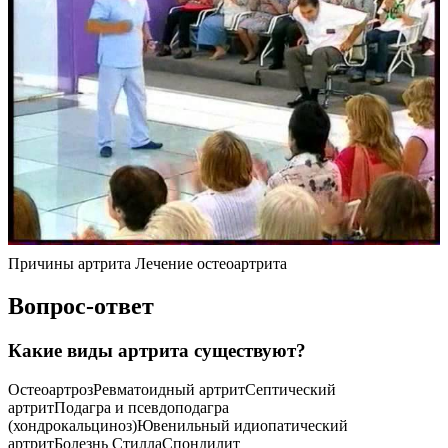
Причины артрита Лечение остеоартрита
Вопрос-ответ
Какие виды артрита существуют?
ОстеоартрозРевматоидный артритСептический
артритПодагра и псевдоподагра
(хондрокальциноз)Ювенильный идиопатический
артритБолезнь СтиллаСпондилит