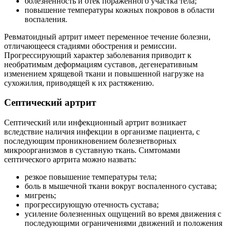
болезненность и отек пораженного участка тела;
повышение температуры кожных покровов в области
воспаления.
Ревматоидный артрит имеет переменное течение болезни,
отличающееся стадиями обострения и ремиссии.
Прогрессирующий характер заболевания приводит к
необратимым деформациям суставов, дегенеративным
изменением хрящевой ткани и повышенной нагрузке на
сухожилия, приводящей к их растяжению.
Септический артрит
Септический или инфекционный артрит возникает
вследствие наличия инфекции в организме пациента, с
последующим проникновением болезнетворных
микроорганизмов в суставную ткань. Симтомами
септического артрита можно назвать:
резкое повышение температуры тела;
боль в мышечной ткани вокруг воспаленного сустава;
мигрень;
прогрессирующую отечность сустава;
усиление болезненных ощущений во время движения с
последующими ограничениями движений и положения