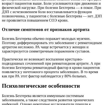
возраст пациентов выше. Боли усиливаются при движении и
физической нагрузке. При болезни Бехтерева — в покое. При
ДЗП с исчезновением боли восстанавливается функция
позвоночника, у пациентов с болезнью Бехтерева — нет. ДЗП
не проявляется повышением СОЭ крови.
Отличие симптомов от признаков артрита
Болезнь Бехтерева обычно поражает молодых мужчин.
Поэтому дифференцировать это заболевание с ревматоидным
артритом несложно. РА чаще встречается у женщин и
характеризуется симметричным поражением суставов.
Практически не возникает воспаление крестцово-
подвздошных сочленений при ревматоидном артрите. А при
болезни Бехтерева ревматоидный фактор в крови пациентов
появляется у ничтожного процента заболевших. В то время
как при РА этот фактор наблюдается у 80% больных.
Психологические особенности
Болезнь Бехтерева является иммунным системным
заболеванием, а также следствием развития хронических
инфекций. Однако некоторые исследователи пришли к