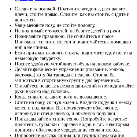
Следите за осанкой. Подтяните ягодицы, расправьте
плечи, стойте прямо. Следите, как вы стоите, сидите и
движетесь.
Чаще меняйте позу, не стойте подолгу.
Не поднимайте тяжестей, не берите детей на руки.
Поднимайте правильно. Не сгибайтесь в поясе.
Присядьте, согните колени и поднимайтесь с помощью
ног, а не спины.
Если приходится долго стоять, поднимите одну ногу на
невысокую табуретку.
Носите удобную устойчивую обувь на низком каблуке.
Делайте физические упражнения (плавание, ходьба,
растяжка) хотя бы трижды в неделю. Стоило бы
записаться в спортивную группу для беременных.
Старайтесь не делать резких движений и не поднимайте
руки высоко над головой.
Когда сидите, кладите ноги на возвышение.
Спите на боку, согнув колени. Кладите подушки между
колен и под живот. Вы почувствуете облегчение,
используя и специальную, и обычную подушки.
Прикладывайте к спине тепло. Попробуйте нагретые
полотенца, бутылки с горячей водой и т.п. Некоторым
приносит облегчение чередование тепла и холода.
Попробуйте массаж спины или техники релаксации.