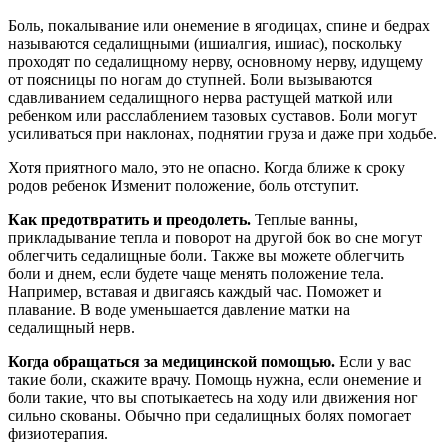
Боль, покалывание или онемение в ягодицах, спине и бедрах
называются седалищными (ишиалгия, ишиас), поскольку
проходят по седалищному нерву, основному нерву, идущему
от поясницы по ногам до ступней. Боли вызываются
сдавливанием седалищного нерва растущей маткой или
ребенком или расслаблением тазовых суставов. Боли могут
усиливаться при наклонах, поднятии груза и даже при ходьбе.
Хотя приятного мало, это не опасно. Когда ближе к сроку
родов ребенок Изменит положение, боль отступит.
Как предотвратить и преодолеть.
Теплые ванны,
прикладывание тепла и поворот на другой бок во сне могут
облегчить седалищные боли. Также вы можете облегчить
боли и днем, если будете чаще менять положение тела.
Например, вставая и двигаясь каждый час. Поможет и
плавание. В воде уменьшается давление матки на
седалищный нерв.
Когда обращаться за медицинской помощью.
Если у вас
такие боли, скажите врачу. Помощь нужна, если онемение и
боли такие, что вы спотыкаетесь на ходу или движения ног
сильно скованы. Обычно при седалищных болях помогает
физиотерапия.