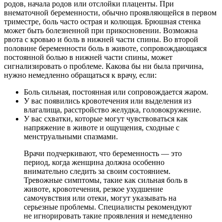
родов, начала родов или отслойки плаценты. При
внематочной беременности, обычно проявляющейся в первом
триместре, боль часто острая и колющая. Брюшная стенка
может быть болезненной при прикосновении. Возможна
рвота с кровью и боль в нижней части спины. Во второй
половине беременности боль в животе, сопровождающаяся
постоянной болью в нижней части спины, может
сигнализировать о проблеме. Какова бы ни была причина,
нужно немедленно обращаться к врачу, если:
Боль сильная, постоянная или сопровождается жаром.
У вас появились кровотечения или выделения из
влагалища, расстройство желудка, головокружение.
У вас схватки, которые могут чувствоваться как
напряжение в животе и ощущения, сходные с
менструальными спазмами.
Врачи подчеркивают, что беременность — это
период, когда женщина должна особенно
внимательно следить за своим состоянием.
Тревожные симптомы, такие как сильная боль в
животе, кровотечения, резкое ухудшение
самочувствия или отеки, могут указывать на
серьезные проблемы. Специалисты рекомендуют
не игнорировать такие проявления и немедленно