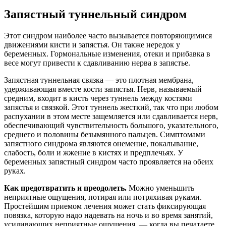
Запястный туннельный синдром
Этот синдром наиболее часто вызывается повторяющимися
движениями кисти и запястья. Он также нередок у
беременных. Гормональные изменения, отеки и прибавка в
весе могут привести к сдавливанию нерва в запястье.
Запястная туннельная связка — это плотная мембрана,
удерживающая вместе кости запястья. Нерв, называемый
средним, входит в кисть через туннель между костями
запястья и связкой. Этот туннель жесткий, так что при любом
распухании в этом месте защемляется или сдавливается нерв,
обеспечивающий чувствительность большого, указательного,
среднего и половины безымянного пальцев. Симптомами
запястного синдрома являются онемение, покалывание,
слабость, боли и жжение в кистях и предплечьях. У
беременных запястный синдром часто проявляется на обеих
руках.
Как предотвратить и преодолеть.
Можно уменьшить
неприятные ощущения, потирая или потряхивая руками.
Простейшим приемом лечения может стать фиксирующая
повязка, которую надо надевать на ночь и во время занятий,
усиливающих неприятные ощущения, — когда вы печатаете,