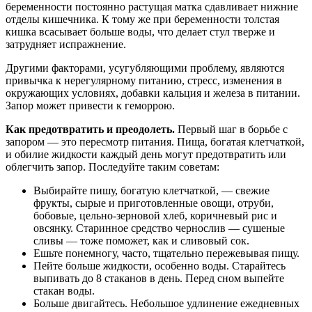
беременности постоянно растущая матка сдавливает нижние
отделы кишечника. К тому же при беременности толстая
кишка всасывает больше воды, что делает стул тверже и
затрудняет испражнение.
Другими факторами, усугубляющими проблему, являются
привычка к нерегулярному питанию, стресс, изменения в
окружающих условиях, добавки кальция и железа в питании.
Запор может привести к геморрою.
Как предотвратить и преодолеть.
Первый шаг в борьбе с
запором — это пересмотр питания. Пища, богатая клетчаткой,
и обилие жидкости каждый день могут предотвратить или
облегчить запор. Последуйте таким советам:
Выбирайте пишу, богатую клетчаткой, — свежие
фрукты, сырые и приготовленные овощи, отруби,
бобовые, цельно-зерновой хлеб, коричневый рис и
овсянку. Старинное средство чернослив — сушеные
сливы — тоже поможет, как и сливовый сок.
Ешьте понемногу, часто, тщательно пережевывая пищу.
Пейте больше жидкости, особенно воды. Старайтесь
выпивать до 8 стаканов в день. Перед сном выпейте
стакан воды.
Больше двигайтесь. Небольшое удлинение ежедневных