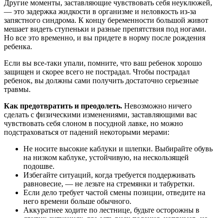
Другие моменты, заставляющие чувствовать себя неуклюжей,
— это задержка жидкости в организме и неловкость из-за
запястного синдрома. К концу беременности большой живот
мешает видеть ступеньки и разные препятствия под ногами.
Но все это временно, и вы придете в норму после рождения
ребенка.
Если вы все-таки упали, помните, что ваш ребенок хорошо
защищен и скорее всего не пострадал. Чтобы пострадал
ребенок, вы должны сами получить достаточно серьезные
травмы.
Как предотвратить и преодолеть.
Невозможно ничего
сделать с физическими изменениями, заставляющими вас
чувствовать себя слоном в посудной лавке, но можно
подстраховаться от падений некоторыми мерами:
Не носите высокие каблуки и шлепки. Выбирайте обувь
на низком каблуке, устойчивую, на нескользящей
подошве.
Избегайте ситуаций, когда требуется поддерживать
равновесие, — не лезьте на стремянки и табуретки.
Если дело требует частой смены позиции, отведите на
него времени больше обычного.
Аккуратнее ходите по лестнице, будьте осторожны в