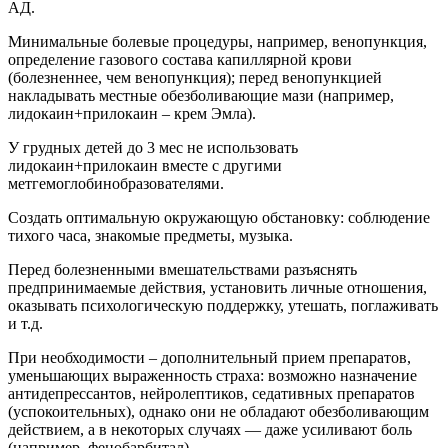
АД.
Минимальные болевые процедуры, например, венопункция,
определение газового состава капиллярной крови
(болезненнее, чем венопункция); перед венопункцией
накладывать местные обезболивающие мази (например,
лидокаин+прилокаин – крем Эмла).
У грудных детей до 3 мес не использовать
лидокаин+прилокаин вместе с другими
метгемоглобинобразователями.
Создать оптимальную окружающую обстановку: соблюдение
тихого часа, знакомые предметы, музыка.
Перед болезненными вмешательствами разъяснять
предпринимаемые действия, установить личные отношения,
оказывать психологическую поддержку, утешать, поглаживать
и т.д.
При необходимости – дополнительный прием препаратов,
уменьшающих выраженность страха: возможно назначение
антидепрессантов, нейролептиков, седативных препаратов
(успокоительных), однако они не обладают обезболивающим
действием, а в некоторых случаях — даже усиливают боль
(например, фенобарбитал).