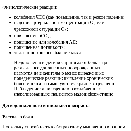
Физиологические реакции:
колебания ЧСС (как повышение, так и резкое падение);
падение артериальной концентрации O
или
2
чрескожной сатурации O
;
2
повышение pCO
;
2
повышение или колебания АД;
повышенная потливость;
усиленное кровоснабжение кожи.
Недоношенные дети воспринимают боль в три
раза сильнее доношенных новорожденных,
несмотря на значительно менее выраженные
поведенческие реакции; выявление хронических
болей и плохого самочувствия крайне затруднено.
Наблюдение за поведением расслабленных
(парализованных) пациентов малоинформативно.
Дети дошкольного и школьного возраста
Рассказ о боли
Поскольку способность к абстрактному мышлению в раннем