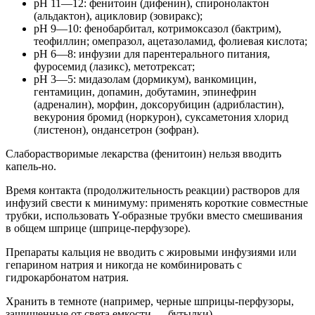
рН 11—12: фенитоин (дифенин), спиронолактон
(альдактон), ацикловир (зовиракс);
рН 9—10: фенобарбитал, котримоксазол (бактрим),
теофиллин; омепразол, ацетазоламид, фолиевая кислота;
рН 6—8: инфузии для парентерального питания,
фуросемид (лазикс), метотрексат;
рН 3—5: мидазолам (дормикум), ванкомицин,
гентамицин, допамин, добутамин, эпинефрин
(адреналин), морфин, доксорубицин (адрибластин),
векурония бромид (норкурон), суксаметония хлорид
(листенон), ондансетрон (зофран).
Слаборастворимые лекарства (фенитоин) нельзя вводить
капель-но.
Время контакта (продолжительность реакции) растворов для
инфузий свести к минимуму: применять короткие совместные
трубки, использовать Y-образные трубки вместо смешивания
в общем шприце (шприце-перфузоре).
Препараты кальция не вводить с жировыми инфузиями или
гепарином натрия и никогда не комбинировать с
гидрокарбонатом натрия.
Хранить в темноте (например, черные шприцы-перфузоры,
защищенные от света емкости — бутылки)