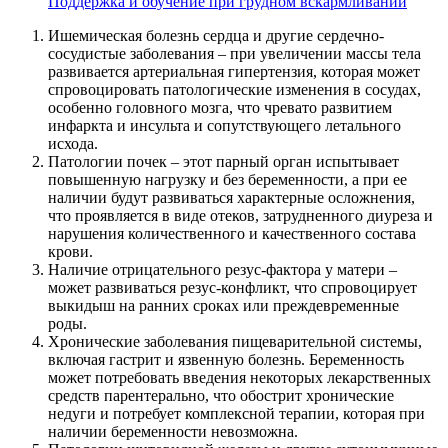
Поддержка и обучение при грудном вскармливании
Ишемическая болезнь сердца и другие сердечно-
сосудистые заболевания – при увеличении массы тела
развивается артериальная гипертензия, которая может
спровоцировать патологические изменения в сосудах,
особенно головного мозга, что чревато развитием
инфаркта и инсульта и сопутствующего летального
исхода.
Патологии почек – этот парный орган испытывает
повышенную нагрузку и без беременности, а при ее
наличии будут развиваться характерные осложнения,
что проявляется в виде отеков, затрудненного диуреза и
нарушения количественного и качественного состава
крови.
Наличие отрицательного резус-фактора у матери –
может развиваться резус-конфликт, что спровоцирует
выкидыш на ранних сроках или преждевременные
роды.
Хронические заболевания пищеварительной системы,
включая гастрит и язвенную болезнь. Беременность
может потребовать введения некоторых лекарственных
средств парентерально, что обострит хронические
недуги и потребует комплексной терапии, которая при
наличии беременности невозможна.