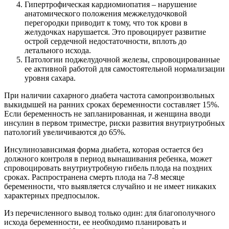
Гипертрофическая кардиомиопатия – нарушение
анатомического положения межжелудочковой
перегородки приводит к тому, что ток крови в
желудочках нарушается. Это провоцирует развитие
острой сердечной недостаточности, вплоть до
летального исхода.
Патологии поджелудочной железы, спровоцированные
ее активной работой для самостоятельной нормализации
уровня сахара.
При наличии сахарного диабета частота самопроизвольных
выкидышей на ранних сроках беременности составляет 15%.
Если беременность не запланированная, и женщина вводи
инсулин в первом триместре, риски развития внутриутробных
патологий увеличиваются до 65%.
Инсулинозависимая форма диабета, которая остается без
должного контроля в период вынашивания ребенка, может
спровоцировать внутриутробную гибель плода на поздних
сроках. Распространена смерть плода на 7-8 месяце
беременности, что выявляется случайно и не имеет никаких
характерных предпосылок.
Из перечисленного вывод только один: для благополучного
исхода беременности, ее необходимо планировать и