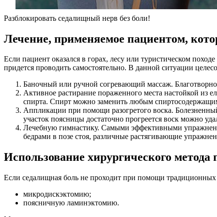
Разблокировать седалищный нерв без боли!
Лечение, применяемое пациентом, кот
Если пациент оказался в горах, лесу или туристическом поход
придется проводить самостоятельно. В данной ситуации целес
Баночный или ручной согревающий массаж. Благотворно
Активное растирание пораженного места настойкой из ел
спирта. Спирт можно заменить любым спиртосодержащим 
Аппликации при помощи разогретого воска. Болезненный 
участок поясницы достаточно прогреется воск можно уда
Лечебную гимнастику. Самыми эффективными упражнения
бедрами в позе стоя, различные растягивающие упражнен
Использование хирургического метода 
Если седалищная боль не проходит при помощи традиционных ме
микродискэктомию;
поясничную ламинэктомию.