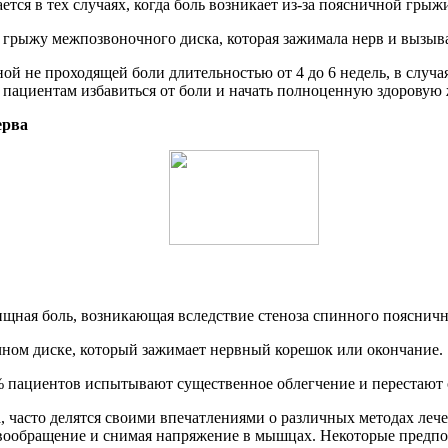
тся в тех случаях, когда боль возникает из-за поясничной гры
 грыжу межпозвоночного диска, которая зажимала нерв и вызыв
ой не проходящей боли длительностью от 4 до 6 недель, в случа
 пациентам избавиться от боли и начать полноценную здоровую 
ерва
лищная боль, возникающая вследствие стеноза спинного поясничн
чном диске, который зажимает нервный корешок или окончание.
 пациентов испытывают существенное облегчение и перестают 
, часто делятся своими впечатлениями о различных методах леч
овообращение и снимая напряжение в мышцах. Некоторые предпо