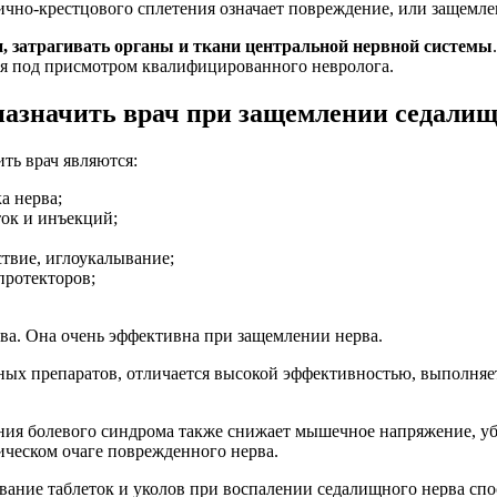
ично-крестцового сплетения означает повреждение, или защемл
, затрагивать органы и ткани центральной нервной системы
ия под присмотром квалифицированного невролога.
назначить врач при защемлении седалищ
ть врач являются:
а нерва;
ок и инъекций;
ствие, иглоукалывание;
протекторов;
ва. Она очень эффективна при защемлении нерва.
ых препаратов, отличается высокой эффективностью, выполняет
ния болевого синдрома также снижает мышечное напряжение, уб
ическом очаге поврежденного нерва.
вание таблеток и уколов при воспалении седалищного нерва сп