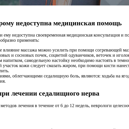
орому недоступна медицинская помощь
е и ему недоступна своевременная медицинская консультация и 
ообразно применять:
е влияние массажа можно усилить при помощи согревающей маз
овых и сосновых почек, соцветий одуванчиков, веточек и иголо
напитком, самодельную настойку необходимо настоять в темном 
участок кожи следует смазать жиром, при помощи кисти нанест
лить.
ми, облегчающими седалищную боль, являются: ходьба на ягод
ия.
при лечении седалищного нерва
тодов лечения в течение от 6 до 12 недель, неврологи целесоо