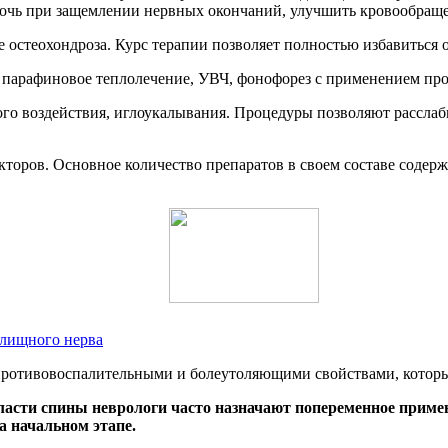
очь при защемлении нервных окончаний, улучшить кровообраще
 остеохондроза. Курс терапии позволяет полностью избавиться 
 парафиновое теплолечение, УВЧ, фонофорез с применением пр
ого воздействия, иглоукалывания. Процедуры позволяют рассл
торов. Основное количество препаратов в своем составе содерж
алищного нерва
противовоспалительными и болеутоляющими свойствами, котор
бласти спины неврологи часто назначают попеременное приме
на начальном этапе.