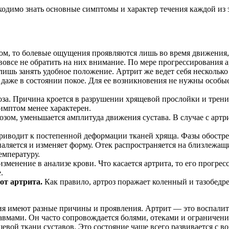
обходимо знать основные симптомы и характер течения каждой из
ом, то болевые ощущения проявляются лишь во время движения, 
 вовсе не обратить на них внимание. По мере прогрессирования а
лишь занять удобное положение. Артрит же ведет себя несколько 
даже в состоянии покое. Для ее возникновения не нужны особые
за. Причина кроется в разрушении хрящевой прослойки и трени
симптом менее характерен.
озом, уменьшается амплитуда движения сустава. В случае с арт
риводит к постепенной деформации тканей хряща. Фазы обостр
аляется и изменяет форму. Отек распространяется на близлежащи
емпературу.
изменение в анализе крови. Что касается артрита, то его прогр
.
от артрита.
Как правило, артроз поражает коленный и тазобедр
ния имеют разные причины и проявления. Артрит — это воспалит
мами. Он часто сопровождается болями, отеками и ограничение
вой ткани суставов. Это состояние чаще всего развивается с во