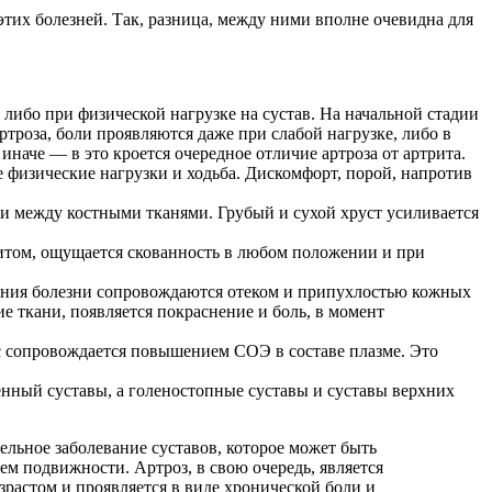
 этих болезней. Так, разница, между ними вполне очевидна для
либо при физической нагрузке на сустав. На начальной стадии
ртроза, боли проявляются даже при слабой нагрузке, либо в
иначе — в это кроется очередное отличие артроза от артрита.
 физические нагрузки и ходьба. Дискомфорт, порой, напротив
и между костными тканями. Грубый и сухой хруст усиливается
ритом, ощущается скованность в любом положении и при
ения болезни сопровождаются отеком и припухлостью кожных
е ткани, появляется покраснение и боль, в момент
есс сопровождается повышением СОЭ в составе плазме. Это
енный суставы, а голеностопные суставы и суставы верхних
ельное заболевание суставов, которое может быть
м подвижности. Артроз, в свою очередь, является
зрастом и проявляется в виде хронической боли и