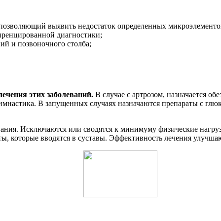
 позволяющий выявить недостаток определенных микроэлементов,
иренцированной диагностики;
ий и позвоночного столба;
лечения этих заболеваний.
В случае с артрозом, назначается о
 гимнастика. В запущенных случаях назначаются препараты с глю
вания. Исключаются или сводятся к минимуму физические нагруз
ы, которые вводятся в суставы. Эффективность лечения улучша