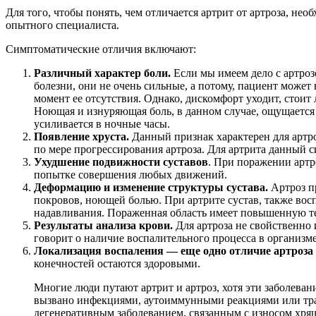
Для того, чтобы понять, чем отличается артрит от артроза, не
опытного специалиста.
Симптоматические отличия включают:
Различный характер боли.
Если мы имеем дело с артроз
болезни, они не очень сильные, а потому, пациент может
момент ее отсутствия. Однако, дискомфорт уходит, стоит 
Ноющая и изнуряющая боль, в данном случае, ощущается 
усиливается в ночные часы.
Появление хруста.
Данный признак характерен для артро
по мере прогрессирования артроза. Для артрита данный 
Ухудшение подвижности суставов
. При поражении артр
попытке совершения любых движений.
Деформацию и изменение структуры сустава.
Артроз п
покровов, ноющей болью. При артрите сустав, также восп
надавливания. Пораженная область имеет повышенную т
Результаты анализа крови.
Для артроза не свойственно 
говорит о наличие воспалительного процесса в организме
Локализация воспаления — еще одно отличие артроза 
конечностей остаются здоровыми.
Многие люди путают артрит и артроз, хотя эти заболева
вызвано инфекциями, аутоиммунными реакциями или трав
дегенеративным заболеванием, связанным с износом хряще