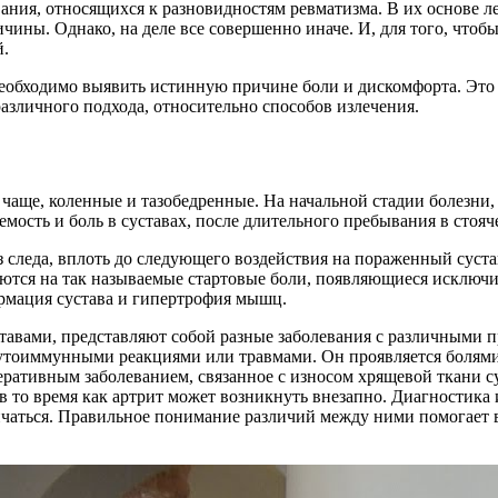
ания, относящихся к разновидностям ревматизма. В их основе л
ины. Однако, на деле все совершенно иначе. И, для того, чтобы 
й.
еобходимо выявить истинную причине боли и дискомфорта. Это м
различного подхода, относительно способов излечения.
чаще, коленные и тазобедренные. На начальной стадии болезни,
мость и боль в суставах, после длительного пребывания в стоя
з следа, вплоть до следующего воздействия на пораженный суста
уются на так называемые стартовые боли, появляющиеся исключ
ормация сустава и гипертрофия мышц.
суставами, представляют собой разные заболевания с различным
аутоиммунными реакциями или травмами. Он проявляется болями
енеративным заболеванием, связанное с износом хрящевой ткани с
 в то время как артрит может возникнуть внезапно. Диагностика
личаться. Правильное понимание различий между ними помогает 