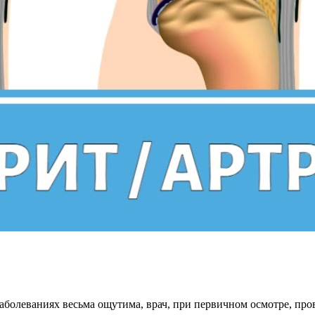
аболеваниях весьма ощутима, врач, при первичном осмотре, про