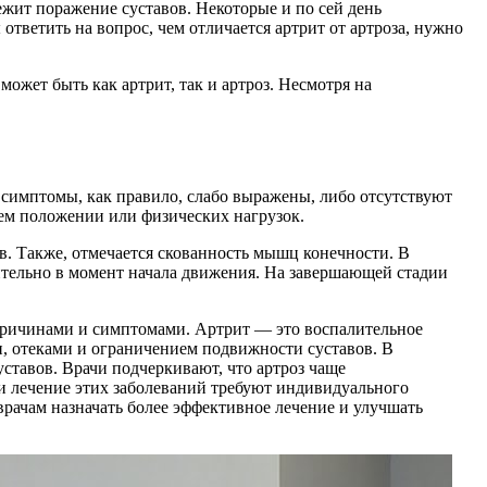
ежит поражение суставов. Некоторые и по сей день
ответить на вопрос, чем отличается артрит от артроза, нужно
ожет быть как артрит, так и артроз. Несмотря на
 симптомы, как правило, слабо выражены, либо отсутствуют
чем положении или физических нагрузок.
в. Также, отмечается скованность мышц конечности. В
ительно в момент начала движения. На завершающей стадии
и причинами и симптомами. Артрит — это воспалительное
, отеками и ограничением подвижности суставов. В
уставов. Врачи подчеркивают, что артроз чаще
 и лечение этих заболеваний требуют индивидуального
врачам назначать более эффективное лечение и улучшать