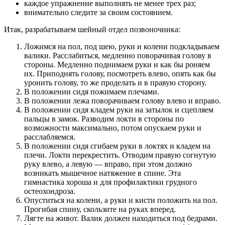
каждое упражнение выполнять не менее трех раз;
внимательно следите за своим состоянием.
Итак, разрабатываем шейный отдел позвоночника:
Ложимся на пол, под шею, руки и колени подкладываем
валики. Расслабиться, медленно поворачивая голову в
стороны. Медленно поднимаем руки и как бы роняем
их. Приподнять голову, посмотреть влево, опять как бы
уронить голову, то же проделать и в правую сторону.
В положении сидя пожимаем плечами.
В положении лежа поворачиваем голову влево и вправо.
В положении сидя кладем руки на затылок и сцепляем
пальцы в замок. Разводим локти в стороны по
возможности максимально, потом опускаем руки и
расслабляемся.
В положении сидя сгибаем руки в локтях и кладем на
плечи. Локти перекрестить. Отводим правую согнутую
руку влево, а левую — вправо, при этом должно
возникать мышечное натяжение в спине. Эта
гимнастика хороша и для профилактики грудного
остеохондроза.
Опуститься на колени, а руки и кисти положить на пол.
Прогибая спину, скользите на руках вперед.
Лягте на живот. Валик должен находиться под бедрами.