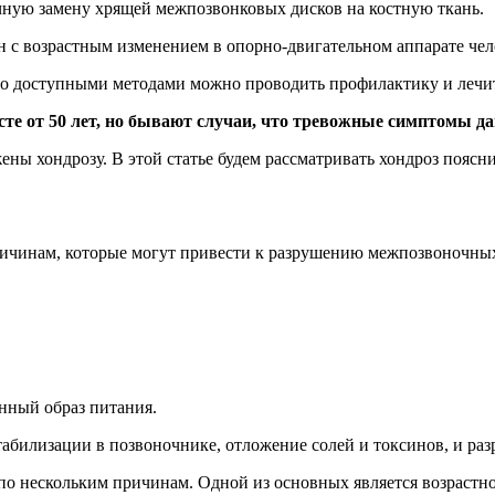
ичную замену хрящей межпозвонковых дисков на костную ткань.
ан с возрастным изменением в опорно-двигательном аппарате че
то доступными методами можно проводить профилактику и лечить
е от 50 лет, но бывают случаи, что тревожные симптомы дают
ы хондрозу. В этой статье будем рассматривать хондроз поясни
ичинам, которые могут привести к разрушению межпозвоночных
нный образ питания.
табилизации в позвоночнике, отложение солей и токсинов, и ра
по нескольким причинам. Одной из основных является возрастн