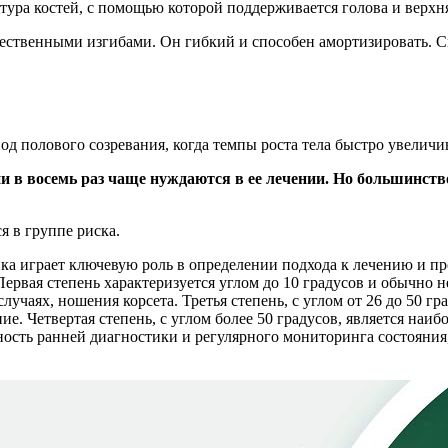
тура костей, с помощью которой поддерживается голова и верхня
тественными изгибами. Он гибкий и способен амортизировать. С
д полового созревания, когда темпы роста тела быстро увеличи
 в восемь раз чаще нуждаются в ее лечении. Но большинство
 в группе риска.
ка играет ключевую роль в определении подхода к лечению и пр
ервая степень характеризуется углом до 10 градусов и обычно не 
учаях, ношения корсета. Третья степень, с углом от 26 до 50 гр
е. Четвертая степень, с углом более 50 градусов, является наиб
сть ранней диагностики и регулярного мониторинга состояния,