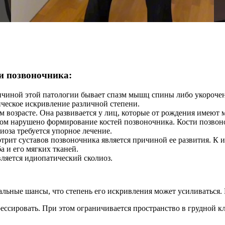
и позвоночника:
ичиной этой патологии бывает спазм мышц спины либо укорочен
ическое искривление различной степени.
м возрасте. Она развивается у лиц, которые от рождения име
том нарушено формирование костей позвоночника. Кости позвон
оза требуется упорное лечение.
трит суставов позвоночника является причиной ее развития. К
а и его мягких тканей.
ляется идиопатический сколиоз.
еальные шансы, что степень его искривления может усиливаться.
огрессировать. При этом ограничивается пространство в грудной