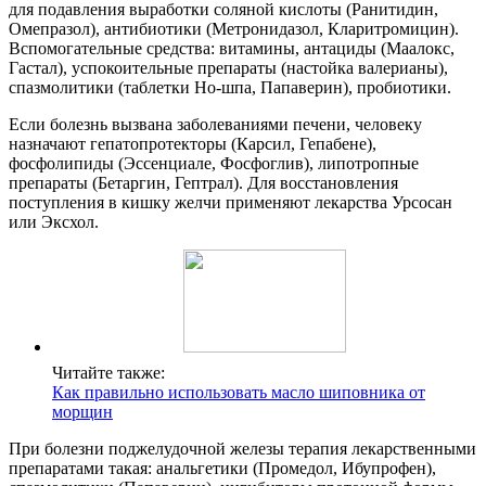
для подавления выработки соляной кислоты (Ранитидин,
Омепразол), антибиотики (Метронидазол, Кларитромицин).
Вспомогательные средства: витамины, антациды (Маалокс,
Гастал), успокоительные препараты (настойка валерианы),
спазмолитики (таблетки Но-шпа, Папаверин), пробиотики.
Если болезнь вызвана заболеваниями печени, человеку
назначают гепатопротекторы (Карсил, Гепабене),
фосфолипиды (Эссенциале, Фосфоглив), липотропные
препараты (Бетаргин, Гептрал). Для восстановления
поступления в кишку желчи применяют лекарства Урсосан
или Эксхол.
Читайте также:
Как правильно использовать масло шиповника от
морщин
При болезни поджелудочной железы терапия лекарственными
препаратами такая: анальгетики (Промедол, Ибупрофен),