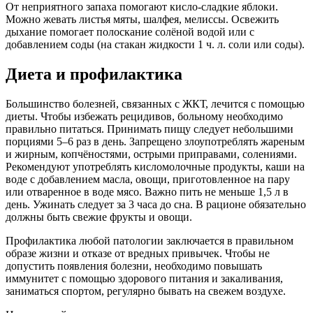
От неприятного запаха помогают кисло-сладкие яблоки.
Можно жевать листья мяты, шалфея, мелиссы. Освежить
дыхание помогает полоскание солёной водой или с
добавлением соды (на стакан жидкости 1 ч. л. соли или соды).
Диета и профилактика
Большинство болезней, связанных с ЖКТ, лечится с помощью
диеты. Чтобы избежать рецидивов, больному необходимо
правильно питаться. Принимать пищу следует небольшими
порциями 5–6 раз в день. Запрещено злоупотреблять жареным
и жирным, копчёностями, острыми приправами, солениями.
Рекомендуют употреблять кисломолочные продукты, каши на
воде с добавлением масла, овощи, приготовленное на пару
или отваренное в воде мясо. Важно пить не меньше 1,5 л в
день. Ужинать следует за 3 часа до сна. В рационе обязательно
должны быть свежие фрукты и овощи.
Профилактика любой патологии заключается в правильном
образе жизни и отказе от вредных привычек. Чтобы не
допустить появления болезни, необходимо повышать
иммунитет с помощью здорового питания и закаливания,
заниматься спортом, регулярно бывать на свежем воздухе.