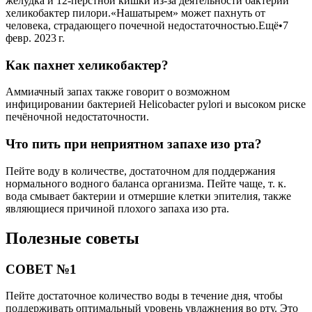
желудка и 12-перстной кишки из-за деятельности бактерии
хеликобактер пилори.«Нашатырем» может пахнуть от
человека, страдающего почечной недостаточностью.Ещё•7
февр. 2023 г.
Как пахнет хеликобактер?
Аммиачный запах также говорит о возможном
инфицировании бактерией Helicobacter pylori и высоком риске
печёночной недостаточности.
Что пить при неприятном запахе изо рта?
Пейте воду в количестве, достаточном для поддержания
нормального водного баланса организма. Пейте чаще, т. к.
вода смывает бактерии и отмершие клетки эпителия, также
являющиеся причиной плохого запаха изо рта.
Полезные советы
СОВЕТ №1
Пейте достаточное количество воды в течение дня, чтобы
поддерживать оптимальный уровень увлажнения во рту. Это