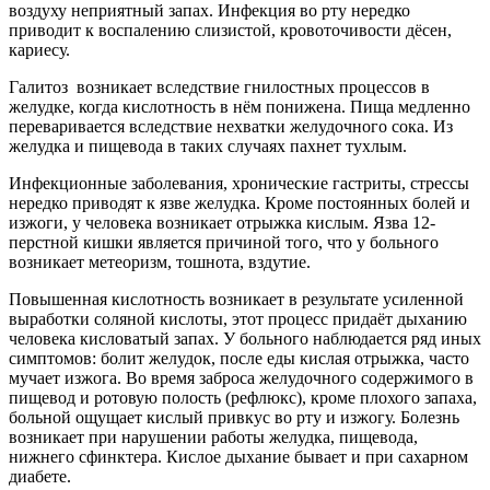
воздуху неприятный запах. Инфекция во рту нередко
приводит к воспалению слизистой, кровоточивости дёсен,
кариесу.
Галитоз возникает вследствие гнилостных процессов в
желудке, когда кислотность в нём понижена. Пища медленно
переваривается вследствие нехватки желудочного сока. Из
желудка и пищевода в таких случаях пахнет тухлым.
Инфекционные заболевания, хронические гастриты, стрессы
нередко приводят к язве желудка. Кроме постоянных болей и
изжоги, у человека возникает отрыжка кислым. Язва 12-
перстной кишки является причиной того, что у больного
возникает метеоризм, тошнота, вздутие.
Повышенная кислотность возникает в результате усиленной
выработки соляной кислоты, этот процесс придаёт дыханию
человека кисловатый запах. У больного наблюдается ряд иных
симптомов: болит желудок, после еды кислая отрыжка, часто
мучает изжога. Во время заброса желудочного содержимого в
пищевод и ротовую полость (рефлюкс), кроме плохого запаха,
больной ощущает кислый привкус во рту и изжогу. Болезнь
возникает при нарушении работы желудка, пищевода,
нижнего сфинктера. Кислое дыхание бывает и при сахарном
диабете.