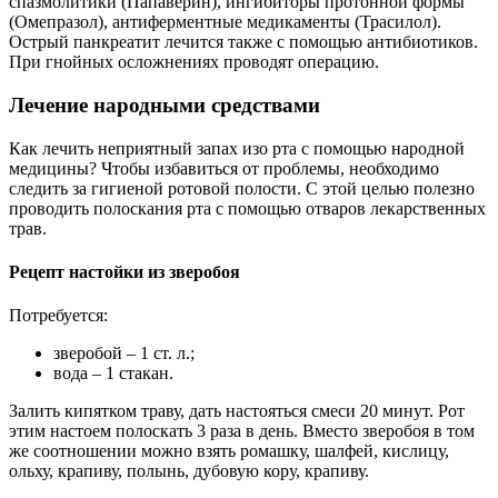
спазмолитики (Папаверин), ингибиторы протонной формы
(Омепразол), антиферментные медикаменты (Трасилол).
Острый панкреатит лечится также с помощью антибиотиков.
При гнойных осложнениях проводят операцию.
Лечение народными средствами
Как лечить неприятный запах изо рта с помощью народной
медицины? Чтобы избавиться от проблемы, необходимо
следить за гигиеной ротовой полости. С этой целью полезно
проводить полоскания рта с помощью отваров лекарственных
трав.
Рецепт настойки из зверобоя
Потребуется:
зверобой – 1 ст. л.;
вода – 1 стакан.
Залить кипятком траву, дать настояться смеси 20 минут. Рот
этим настоем полоскать 3 раза в день. Вместо зверобоя в том
же соотношении можно взять ромашку, шалфей, кислицу,
ольху, крапиву, полынь, дубовую кору, крапиву.