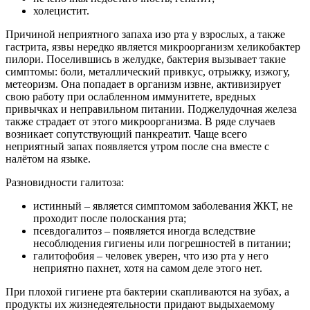
холецистит.
Причиной неприятного запаха изо рта у взрослых, а также
гастрита, язвы нередко является микроорганизм хеликобактер
пилори. Поселившись в желудке, бактерия вызывает такие
симптомы: боли, металлический привкус, отрыжку, изжогу,
метеоризм. Она попадает в организм извне, активизирует
свою работу при ослабленном иммунитете, вредных
привычках и неправильном питании. Поджелудочная железа
также страдает от этого микроорганизма. В ряде случаев
возникает сопутствующий панкреатит. Чаще всего
неприятный запах появляется утром после сна вместе с
налётом на языке.
Разновидности галитоза:
истинный – является симптомом заболевания ЖКТ, не
проходит после полоскания рта;
псевдогалитоз – появляется иногда вследствие
несоблюдения гигиены или погрешностей в питании;
галитофобия – человек уверен, что изо рта у него
неприятно пахнет, хотя на самом деле этого нет.
При плохой гигиене рта бактерии скапливаются на зубах, а
продукты их жизнедеятельности придают выдыхаемому