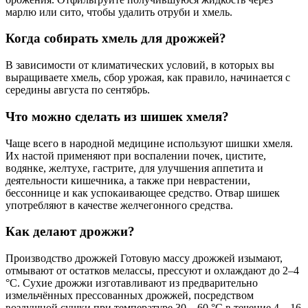
марлю или сито, чтобы удалить отруби и хмель.
Когда собирать хмель для дрожжей?
В зависимости от климатических условий, в которых вы
выращиваете хмель, сбор урожая, как правило, начинается с
середины августа по сентябрь.
Что можно сделать из шишек хмеля?
Чаще всего в народной медицине используют шишки хмеля.
Их настой применяют при воспалении почек, цистите,
водянке, желтухе, гастрите, для улучшения аппетита и
деятельности кишечника, а также при неврастении,
бессоннице и как успокаивающее средство. Отвар шишек
употребляют в качестве желчегонного средства.
Как делают дрожжи?
Производство дрожжей Готовую массу дрожжей изымают,
отмывают от остатков мелассы, прессуют и охлаждают до 2–4
°C. Сухие дрожжи изготавливают из предварительно
измельчённых прессованных дрожжей, посредством
воздушной сушки при температуре 30—60 °C в течение 4—16