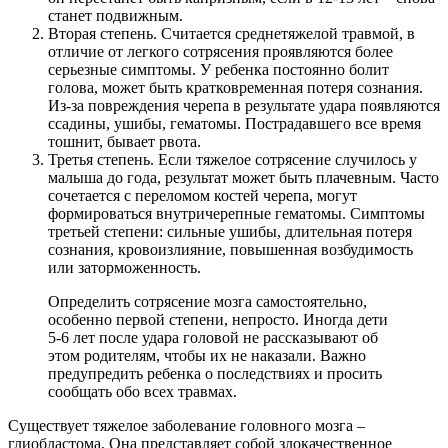
станет подвижным.
Вторая степень. Считается среднетяжелой травмой, в
отличие от легкого сотрясения проявляются более
серьезные симптомы. У ребенка постоянно болит
голова, может быть кратковременная потеря сознания.
Из-за повреждения черепа в результате удара появляются
ссадины, ушибы, гематомы. Пострадавшего все время
тошнит, бывает рвота.
Третья степень. Если тяжелое сотрясение случилось у
малыша до года, результат может быть плачевным. Часто
сочетается с переломом костей черепа, могут
формироваться внутричерепные гематомы. Симптомы
третьей степени: сильные ушибы, длительная потеря
сознания, кровоизлияние, повышенная возбудимость
или заторможенность.
Определить сотрясение мозга самостоятельно,
особенно первой степени, непросто. Иногда дети
5-6 лет после удара головой не рассказывают об
этом родителям, чтобы их не наказали. Важно
предупредить ребенка о последствиях и просить
сообщать обо всех травмах.
Существует тяжелое заболевание головного мозга –
глиобластома. Она представляет собой злокачественное