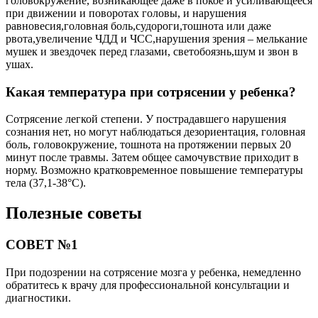
головокружение, возникающее даже в покое и усиливающееся
при движении и поворотах головы, и нарушения
равновесия,головная боль,судороги,тошнота или даже
рвота,увеличение ЧДД и ЧСС,нарушения зрения – мелькание
мушек и звездочек перед глазами, светобоязнь,шум и звон в
ушах.
Какая температура при сотрясении у ребенка?
Сотрясение легкой степени. У пострадавшего нарушения
сознания нет, но могут наблюдаться дезориентация, головная
боль, головокружение, тошнота на протяжении первых 20
минут после травмы. Затем общее самочувствие приходит в
норму. Возможно кратковременное повышение температуры
тела (37,1-38°С).
Полезные советы
СОВЕТ №1
При подозрении на сотрясение мозга у ребенка, немедленно
обратитесь к врачу для профессиональной консультации и
диагностики.