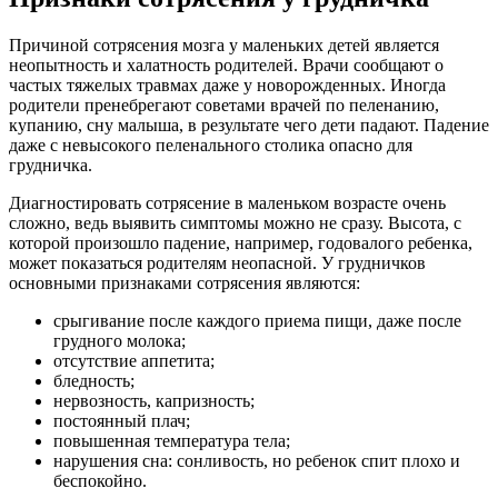
Причиной сотрясения мозга у маленьких детей является
неопытность и халатность родителей. Врачи сообщают о
частых тяжелых травмах даже у новорожденных. Иногда
родители пренебрегают советами врачей по пеленанию,
купанию, сну малыша, в результате чего дети падают. Падение
даже с невысокого пеленального столика опасно для
грудничка.
Диагностировать сотрясение в маленьком возрасте очень
сложно, ведь выявить симптомы можно не сразу. Высота, с
которой произошло падение, например, годовалого ребенка,
может показаться родителям неопасной. У грудничков
основными признаками сотрясения являются:
срыгивание после каждого приема пищи, даже после
грудного молока;
отсутствие аппетита;
бледность;
нервозность, капризность;
постоянный плач;
повышенная температура тела;
нарушения сна: сонливость, но ребенок спит плохо и
беспокойно.