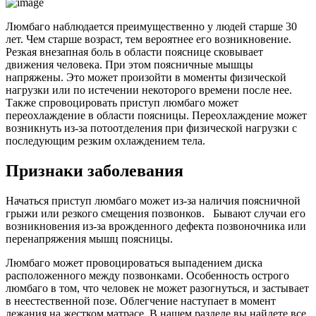
Люмбаго наблюдается преимущественно у людей старше 30
лет. Чем старше возраст, тем вероятнее его возникновение.
Резкая внезапная боль в области пояснице сковывает
движения человека. При этом поясничные мышцы
напряжены. Это может произойти в моменты физической
нагрузки или по истечении некоторого времени после нее.
Также спровоцировать приступ люмбаго может
переохлаждение в области поясницы. Переохлаждение может
возникнуть из-за потоотделения при физической нагрузки с
последующим резким охлаждением тела.
Признаки заболевания
Начаться приступ люмбаго может из-за наличия поясничной
грыжи или резкого смещения позвонков. Бывают случаи его
возникновения из-за врожденного дефекта позвоночника или
перенапряжения мышц поясницы.
Люмбаго может провоцироваться выпадением диска
расположенного между позвонками. Особенность острого
люмбаго в том, что человек не может разогнуться, и застывает
в неестественной позе. Облегчение наступает в момент
лежания на жестком матрасе. В нашем разделе вы найдете все