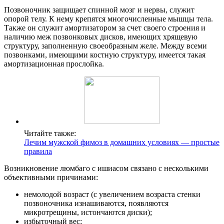
Позвоночник защищает спинной мозг и нервы, служит
опорой телу. К нему крепятся многочисленные мышцы тела.
Также он служит амортизатором за счет своего строения и
наличию меж позвонковых дисков, имеющих хрящевую
структуру, заполненную своеобразным желе. Между всеми
позвонками, имеющими костную структуру, имеется такая
амортизационная прослойка.
Читайте также:
Лечим мужской фимоз в домашних условиях — простые
правила
Возникновение люмбаго с ишиасом связано с несколькими
объективными причинами:
немолодой возраст (с увеличением возраста стенки
позвоночника изнашиваются, появляются
микротрещины, истончаются диски);
избыточный вес;