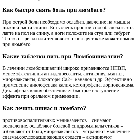
Как быстро снять боль при люмбаго?
При острой боли необходимо ослабить давление на мышцы
нижней части спины. Есть очень простой способ сделать это:
лягте на пол на спину, а ноги положите на стул или табурет.
Тепло от грелки или теплового пластыря также может помочь
при люмбаго.
Какие таблетки пить при Люмбоишиалгии?
В лечении люмбоишиалгий широко применяются НПВП,
менее эффективны антидепрессанты, антиконвульсанты,
миорелаксанты, блокаторы Са2+–каналов и др. Эффективно
применение диклофенака калия, кетопрофена, лорноксикама.
Диклофенак калия обеспечивает быстрое наступление
эффекта при оральном применении.
Как лечить ишиас и люмбаго?
противовоспалительных медикаментов – снимают
воспаление, ослабляют болевой синдром,анальгетиков –
избавляют от боли,миорелаксантов – устраняют мышечные
спазмы,сосудорасширяющих средств – активируют