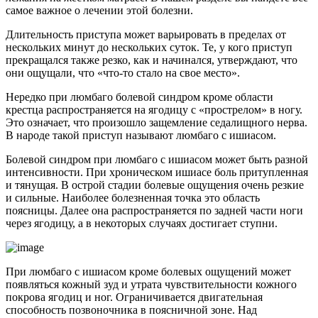
самое важное о лечении этой болезни.
Длительность приступа может варьировать в пределах от
нескольких минут до нескольких суток. Те, у кого приступ
прекращался также резко, как и начинался, утверждают, что
они ощущали, что «что-то стало на свое место».
Нередко при люмбаго болевой синдром кроме области
крестца распространяется на ягодицу с «прострелом» в ногу.
Это означает, что произошло защемление седалищного нерва.
В народе такой приступ называют люмбаго с ишиасом.
Болевой синдром при люмбаго с ишиасом может быть разной
интенсивности. При хроническом ишиасе боль притупленная
и тянущая. В острой стадии болевые ощущения очень резкие
и сильные. Наиболее болезненная точка это область
поясницы. Далее она распространяется по задней части ноги
через ягодицу, а в некоторых случаях достигает ступни.
При люмбаго с ишиасом кроме болевых ощущений может
появляться кожный зуд и утрата чувствительности кожного
покрова ягодиц и ног. Ограничивается двигательная
способность позвоночника в поясничной зоне. Над