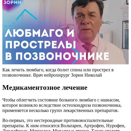
Как лечить люмбаго, когда болит спина или прострел в
позвоночнике. Врач нейрохирург Зорин Николай
Медикаментозное лечение
Чтобы облегчить состояние больного люмбаго с ишиасом,
которое возникло вследствие остеохондроза позвоночника,
применяется несколько групп лекарственных препаратов.
Во-первых, это нестероидные противовоспалительные
препараты. К ним относятся Вольтарен, Артрофен, Нурофен,
Диклафинак, Метиндол, Мовализ и другие. Таких средств