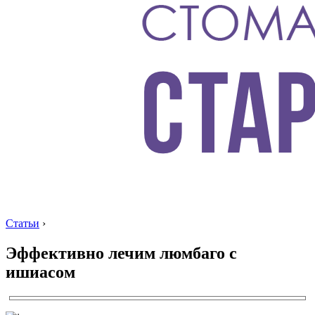
Статьи
›
Эффективно лечим люмбаго с
ишиасом