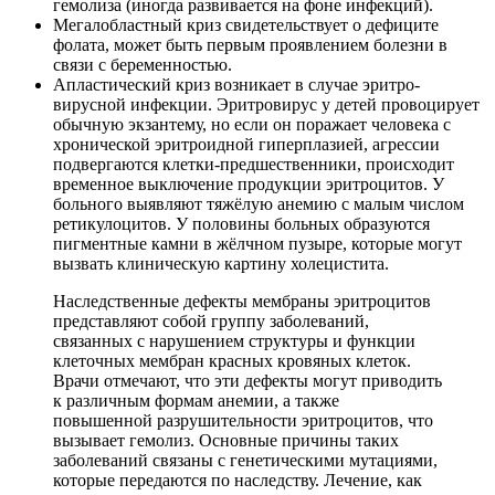
гемолиза (иногда развивается на фоне инфекций).
Мегалобластный криз свидетельствует о дефиците
фолата, может быть первым проявлением болезни в
связи с беременностью.
Апластический криз возникает в случае эритро-
вирусной инфекции. Эритровирус у детей провоцирует
обычную экзантему, но если он поражает человека с
хронической эритроидной гиперплазией, агрессии
подвергаются клетки-предшественники, происходит
временное выключение продукции эритроцитов. У
больного выявляют тяжёлую анемию с малым числом
ретикулоцитов. У половины больных образуются
пигментные камни в жёлчном пузыре, которые могут
вызвать клиническую картину холецистита.
Наследственные дефекты мембраны эритроцитов
представляют собой группу заболеваний,
связанных с нарушением структуры и функции
клеточных мембран красных кровяных клеток.
Врачи отмечают, что эти дефекты могут приводить
к различным формам анемии, а также
повышенной разрушительности эритроцитов, что
вызывает гемолиз. Основные причины таких
заболеваний связаны с генетическими мутациями,
которые передаются по наследству. Лечение, как