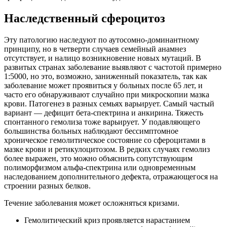
Наследственный сфероцитоз
Эту патологию наследуют по аутосомно-доминантному
принципу, но в четверти случаев семейный анамнез
отсутствует, и налицо возникновение новых мутаций. В
развитых странах заболевание выявляют с частотой примерно
1:5000, но это, возможно, заниженный показатель, так как
заболевание может проявиться у больных после 65 лет, и
часто его обнаруживают случайно при микроскопии мазка
крови. Патогенез в разных семьях варьирует. Самый частый
вариант — дефицит бета-спектрина и анкирина. Тяжесть
спонтанного гемолиза тоже варьирует. У подавляющего
большинства больных наблюдают бессимптомное
хроническое гемолитическое состояние со сфероцитами в
мазке крови и ретикулоцитозом. В редких случаях гемолиз
более выражен, это можно объяснить сопутствующим
полиморфизмом альфа-спектрина или одновременным
наследованием дополнительного дефекта, отражающегося на
строении разных белков.
Течение заболевания может осложняться кризами.
Гемолитический криз проявляется нарастанием