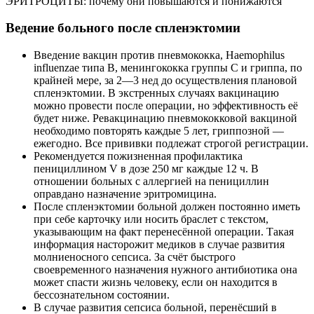
ЭРИТРОЦИТЫ: почему они повышаются и понижаются
Ведение больного после спленэктомии
Введение вакцин против пневмококка, Haemophilus
influenzae типа В, менингококка группы С и гриппа, по
крайней мере, за 2—3 нед до осуществления плановой
спленэктомии. В экстренных случаях вакцинацию
можно провести после операции, но эффективность её
будет ниже. Ревакцинацию пневмококковой вакциной
необходимо повторять каждые 5 лет, гриппозной —
ежегодно. Все прививки подлежат строгой регистрации.
Рекомендуется пожизненная профилактика
пенициллином V в дозе 250 мг каждые 12 ч. В
отношении больных с аллергией на пенициллин
оправдано назначение эритромицина.
После спленэктомии больной должен постоянно иметь
при себе карточку или носить браслет с текстом,
указывающим на факт перенесённой операции. Такая
информация насторожит медиков в случае развития
молниеносного сепсиса. За счёт быстрого
своевременного назначения нужного антибиотика она
может спасти жизнь человеку, если он находится в
бессознательном состоянии.
В случае развития сепсиса больной, перенёсший в