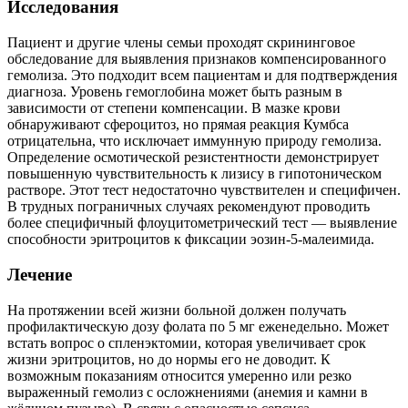
Исследования
Пациент и другие члены семьи проходят скрининговое
обследование для выявления признаков компенсированного
гемолиза. Это подходит всем пациентам и для подтверждения
диагноза. Уровень гемоглобина может быть разным в
зависимости от степени компенсации. В мазке крови
обнаруживают сфероцитоз, но прямая реакция Кумбса
отрицательна, что исключает иммунную природу гемолиза.
Определение осмотической резистентности демонстрирует
повышенную чувствительность к лизису в гипотоническом
растворе. Этот тест недостаточно чувствителен и специфичен.
В трудных пограничных случаях рекомендуют проводить
более специфичный флоуцитометрический тест — выявление
способности эритроцитов к фиксации эозин-5-малеимида.
Лечение
На протяжении всей жизни больной должен получать
профилактическую дозу фолата по 5 мг еженедельно. Может
встать вопрос о спленэктомии, которая увеличивает срок
жизни эритроцитов, но до нормы его не доводит. К
возможным показаниям относится умеренно или резко
выраженный гемолиз с осложнениями (анемия и камни в