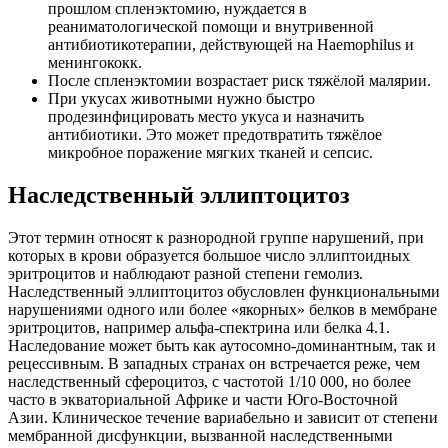
прошлом спленэктомию, нуждается в
реаниматологической помощи и внутривенной
антибиотикотерапии, действующей на Haemophilus и
менингококк.
После спленэктомии возрастает риск тяжёлой малярии.
При укусах животными нужно быстро
продезинфицировать место укуса и назначить
антибиотики. Это может предотвратить тяжёлое
микробное поражение мягких тканей и сепсис.
Наследственный эллиптоцитоз
Этот термин относят к разнородной группе нарушений, при
которых в крови образуется большое число эллиптоидных
эритроцитов и наблюдают разной степени гемолиз.
Наследственный эллиптоцитоз обусловлен функциональными
нарушениями одного или более «якорных» белков в мембране
эритроцитов, например альфа-спектрина или белка 4.1.
Наследование может быть как аутосомно-доминантным, так и
рецессивным. В западных странах он встречается реже, чем
наследственный сфероцитоз, с частотой 1/10 000, но более
часто в экваториальной Африке и части Юго-Восточной
Азии. Клиническое течение вариабельно и зависит от степени
мембранной дисфункции, вызванной наследственными