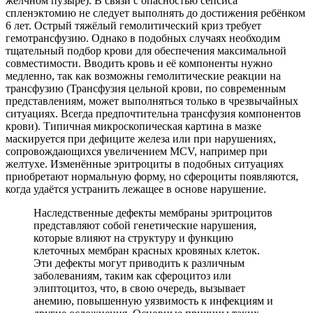
жёлчном пузыре). В связи с опасностью сепсиса
спленэктомию не следует выполнять до достижения ребёнком
6 лет. Острый тяжёлый гемолитический криз требует
гемотрансфузию. Однако в подобных случаях необходим
тщательный подбор крови для обеспечения максимальной
совместимости. Вводить кровь и её компоненты нужно
медленно, так как возможны гемолитические реакции на
трансфузию (Трансфузия цельной крови, по современным
представлениям, может выполняться только в чрезвычайных
ситуациях. Всегда предпочтительна трансфузия компонентов
крови). Типичная микроскопическая картина в мазке
маскируется при дефиците железа или при нарушениях,
сопровождающихся увеличением MCV, например при
желтухе. Изменённые эритроциты в подобных ситуациях
приобретают нормальную форму, но сфероциты появляются,
когда удаётся устранить лежащее в основе нарушение.
Наследственные дефекты мембраны эритроцитов
представляют собой генетические нарушения,
которые влияют на структуру и функцию
клеточных мембран красных кровяных клеток.
Эти дефекты могут приводить к различным
заболеваниям, таким как сфероцитоз или
элиптоцитоз, что, в свою очередь, вызывает
анемию, повышенную уязвимость к инфекциям и