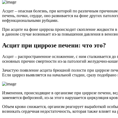
Асцит – опасная болезнь, при которой по различным причинам
печень, почки, сердце, оно развивается на фоне других патол
нефункциональными рубцами.
При асците на фоне цирроза происходит скопление жидкости в
в данном случае возникает из-за повышения давления в венозн
Асцит при циррозе печени: что это?
Асцит – распространенное осложнение, с ним сталкивается до 
основных причин смертности из-за патологий желудочно-кише
Зачастую появление асцита брюшной полости при циррозе печен
Если цирроз выявляется на начальной стадии, сразу подобрано
Изменения, происходящие в организме при циррозе печени, ве
заменяется фиброзной, из-за этого нарушается циркуляция кро
Объем крови снижается, организм реагирует выработкой особы
возникать сердечная недостаточность, которая также влияет на 