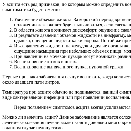
У асцита есть ряд признаков, по которым можно определить во
симптоматика будет заметнее.
Увеличение объемов живота. За короткий период времени
положении лежа живот будет выпячиваться, если слегка н
В области живота возникает дискомфорт, ощущение сдавл
В результате давления объемов жидкости на диафрагму, 
одышка, ощущение недостатка кислорода. По той же при
Из-за давления жидкости на желудок и другие органы ж
ощущение насыщения при небольших объемах пищи, может
При давлении на мочевой пузырь могут возникать разли
Возникновение отеков в ногах.
Возникновение выпяченного пупка, пупочной грыжи.
Первые признаки заболевания начнут возникать, когда количес
около двадцати пяти литров.
Температура при асците обычно не поднимается, данный симпт
виде бактериальной инфекции или при появлении воспаления.
Перед появлением симптомов асцита всегда усиливаются
Можно ли вылечить асцит? Данное заболевание является ослож
лечение заболевания печени может занять довольно много врем
в данном случае недопустимо.