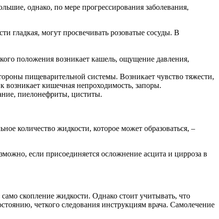
льшие, однако, по мере прогрессирования заболевания,
ти гладкая, могут просвечивать розоватые сосуды. В
ского положения возникает кашель, ощущение давления,
тороны пищеварительной системы. Возникает чувство тяжести,
к возникает кишечная непроходимость, запоры.
ание, пиелонефриты, циститы.
ное количество жидкости, которое может образоваться, –
зможно, если присоединяется осложнение асцита и цирроза в
 само скопление жидкости. Однако стоит учитывать, что
состоянию, четкого следования инструкциям врача. Самолечение