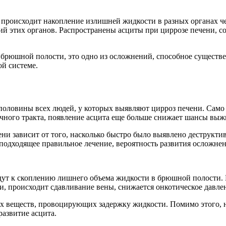
 происходит накопление излишней жидкости в разных органах че
огий этих органов. Распространены асциты при циррозе печени, с
 брюшной полости, это одно из осложнений, способное существе
ой системе.
половины всех людей, у которых выявляют цирроз печени. Само 
чного тракта, появление асцита еще больше снижает шансы выж
и зависит от того, насколько быстро было выявлено деструктив
 подходящее правильное лечение, вероятность развития осложнен
дут к скоплению лишнего объема жидкости в брюшной полости. 
ви, происходит сдавливание вены, снижается онкотическое давле
х веществ, провоцирующих задержку жидкости. Помимо этого, н
развитие асцита.