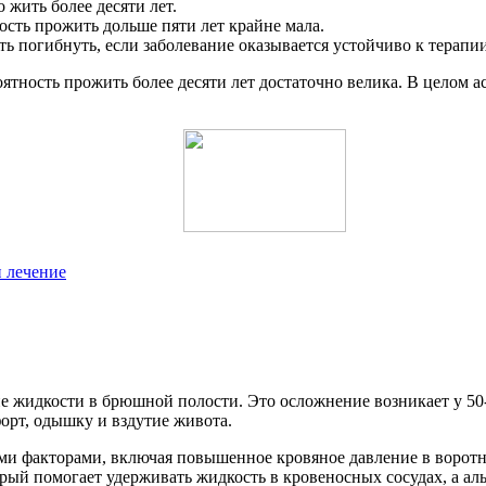
 жить более десяти лет.
ость прожить дольше пяти лет крайне мала.
ть погибнуть, если заболевание оказывается устойчиво к терапии
тность прожить более десяти лет достаточно велика. В целом асц
 лечение
ие жидкости в брюшной полости. Это осложнение возникает у 5
орт, одышку и вздутие живота.
ми факторами, включая повышенное кровяное давление в воротно
рый помогает удерживать жидкость в кровеносных сосудах, а ал