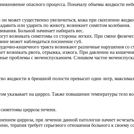
зникновение опасного процесса. Поначалу объемы жидкости небо
 он может существенно увеличиться, кожа при скоплении жидкос
адавить или ударить по животу, возникнет симптом колебания.
ивания. Больной начинает набирать вес.
могут возникать симптомы со стороны легких. При смене физиче
чине может наблюдаться посинение губ.
елудочно-кишечного тракта возникают различные нарушения со с
 возникать рвота, отрыжка, изжога. При давлении на кишечни
чные проблемы с мочеиспусканием. Слишком частое мочеиспуск
тво жидкости в брюшной полости превысит один литр, максималь
ом указывает на цирроз. Также повышение температуры тело во
 симптомы цирроза печени.
нением цирроза, при лечении данной патологии начнет исчезать
ени, терапия требует серьезного отношения больного к своему 