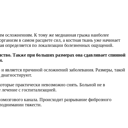
жким осложнениям. К тому же медианная грыжа наиболее
рганизм в самом расцвете сил, а костная ткань уже начинает
рая определяется по локализации болезненных ощущений.
нство. Также при больших размерах она сдавливает спинной
и.
 и является причиной осложнений заболевания. Размеры, такой
и диагностируют.
торые практически невозможно снять. Больной не в
 лечение с госпитализацией.
нномозгового канала. Происходит разрывание фиброзного
 поднимании тяжести.