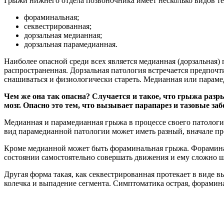
Грыжи нижнего отдела позвоночника имеет несколько видов те
фораминальная;
секвестрированная;
дорзальная медианная;
дорзальная парамедианная.
Наиболее опасной среди всех является медианная (дорзальная
распространенная. Дорзальная патология встречается предпочти
снашиваться и физиологически стареть. Медианная или параме
Чем же она так опасна? Случается и такое, что грыжа разр
мозг. Опасно это тем, что вызывает парапарез и тазовые з
Медианная и парамедианная грыжа в процессе своего патологи
вид парамедианной патологии может иметь разный, вначале про
Кроме медианной может быть фораминальная грыжа. Форамина
состоянии самостоятельно совершать движения и ему сложно ш
Другая форма такая, как секвестрированная протекает в виде
колечка и выпадение сегмента. Симптоматика острая, форамина