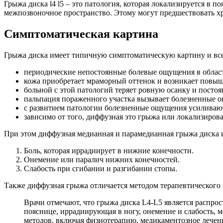
Грыжа диска l4 l5 – это патология, которая локализируется в 
межпозвоночное пространство. Этому могут предшествовать хр
Симптоматическая картина
Грыжа диска имеет типичную симптоматическую картину и все
периодические непостоянные болевые ощущения в област
кожа приобретает мраморный оттенок и возникает повыш
больной с этой патологий теряет ровную осанку и постоя
пальпация пораженного участка вызывает болезненные 
с развитием патологии болезненные ощущения усиливаютс
зависимо от того, диффузная это грыжа или локализирова
При этом диффузная медианная и парамедианная грыжа диска 
Боль, которая иррадиирует в нижние конечности.
Онемение или паралич нижних конечностей.
Слабость при сгибании и разгибании стопы.
Также диффузная грыжа отличается методом терапевтического 
Врачи отмечают, что грыжа диска L4-L5 является распро
пояснице, иррадиирующая в ногу, онемение и слабость, 
методов, включая физиотерапию, медикаментозное лечени