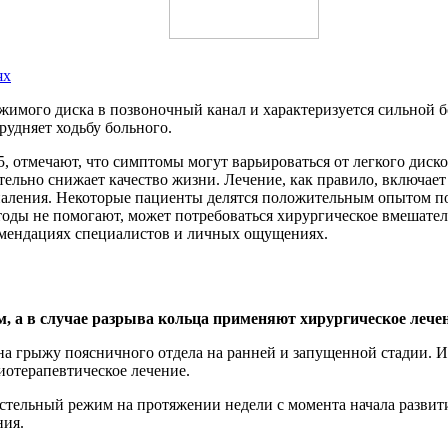
ях
мого диска в позвоночный канал и характеризуется сильной бол
рудняет ходьбу больного.
 отмечают, что симптомы могут варьироваться от легкого диско
тельно снижает качество жизни. Лечение, как правило, включае
спаления. Некоторые пациенты делятся положительным опытом п
тоды не помогают, может потребоваться хирургическое вмешате
комендациях специалистов и личных ощущениях.
м, а в случае разрыва кольца применяют хирургическое ле
я на грыжу поясничного отдела на ранней и запущенной стадии
иотерапевтическое лечение.
стельный режим на протяжении недели с момента начала развит
ния.