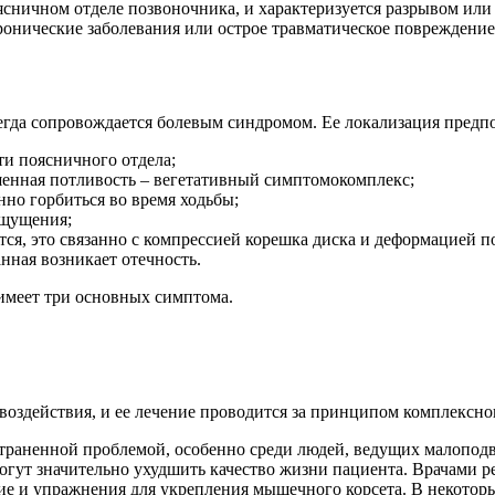
поясничном отделе позвоночника, и характеризуется разрывом ил
онические заболевания или острое травматическое повреждение
гда сопровождается болевым синдромом. Ее локализация предп
и поясничного отдела;
енная потливость – вегетативный симптомокомплекс;
нно горбиться во время ходьбы;
ощущения;
я, это связанно с компрессией корешка диска и деформацией п
нная возникает отечность.
имеет три основных симптома.
воздействия, и ее лечение проводится за принципом комплексно
страненной проблемой, особенно среди людей, ведущих малопод
могут значительно ухудшить качество жизни пациента. Врачами 
е и упражнения для укрепления мышечного корсета. В некоторы