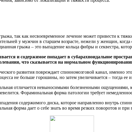
чения, зависимо от локализации и тяжкости процесса:
) грыжа, так как несвоевременное лечение может привести к тя
тельней у мужчин в старшем возрасте, нежели у женщин, когда о
дианная грыжа – это выпадение кольца фибры и секвестра, кото
ывается и содержимое попадает в субарахноидальное простра
аболевания, что сказывается на нормальном функционировани
ческого развития повреждает спинномозговой канал, именно это
цесса не больше горошины, но затем увеличивается – тогда ее 
льная отличается невыносимыми болезненными ощущениями, ко
евелится. Фораминальная форма патологии требует немедленное
 выпадения содержимого диска, которое направленно внутрь спи
льная форма дает о себе знать во время резких поворотов и при