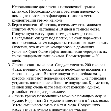
Использование для лечения позвоночной грыжи
каланхоэ. Необходимо снять с растения пленочку, с
помощью пластыря зафиксировать лист в месте
концентрации грыжи на ночь.
Берем очищенный чеснок, измельчаем его, заливаем
спиртом 40% и настаиваем 10 дней в темном месте.
Полученную массу применяем для компрессов.
Накладывать следует под пленку на очаг поражения
позвоночника, затем накрываем теплым платком на час.
Отметим, что лечение компрессами в домашних
условиях будет более эффективным, если чередовать их
со скипидарными ванночками. Время терапии – 30
дней.
Лечение свиным жиром. Следует смешать 200 г жира и
4 ст.л. пчелиного воска. Смесь необходимо проварить в
течение получаса. В итоге получится целебная мазь,
которой натирают пораженные области. Она позволяет
устранить воспаление и болевые ощущения. Кроме того,
свиной жир очень часто заменяют конским, однако,
раздобыть его гораздо сложнее.
Лечить грыжу позвоночника можно с помощью меда и
мумие. Надо взять 5 г мумие и завести его в 1 ст.л. воды.
Затем, смешиваем смесь с 4 ст.л. меда. Полученную
массу втирать нужно в пораженные участки.