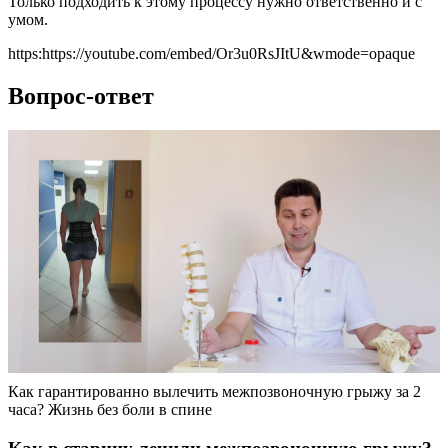
Только подходить к этому процессу нужно ответственно и с
умом.
https:https://youtube.com/embed/Or3u0RsJItU&wmode=opaque
Вопрос-ответ
Как гарантированно вылечить межпозвоночную грыжу за 2
часа? Жизнь без боли в спине