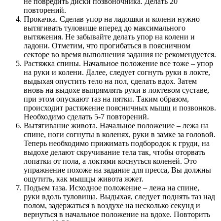
не повредить диски позвоночника. Делать 20
повторений.
Прокачка. Сделав упор на ладошки и колени нужно
вытягивать туловище вперед до максимального
вытяжения. Не забывайте делать упор на колени и
ладони. Отметим, что прогибаться в поясничном
секторе во время выполнения задания не рекомендуется.
Растяжка спины. Начальное положение все тоже – упор
на руки и колени. Далее, следует согнуть руки в локте,
выдыхая опустить тело на пол, сделать вдох. Затем
вновь на выдохе выпрямлять руки в локтевом суставе,
при этом опускают таз на пятки. Таким образом,
происходит растяжение поясничных мышц и позвонков.
Необходимо сделать 5-7 повторений.
Вытягивание живота. Начальное положение – лежа на
спине, ноги согнуты в коленях, руки в замке за головой.
Теперь необходимо прижимать подбородок к груди, на
выдохе делают скручивание тела так, чтобы оторвать
лопатки от пола, а локтями коснуться коленей. Это
упражнение похоже на задание для пресса, Вы должны
ощутить, как мышцы живота жжет.
Подъем таза. Исходное положение – лежа на спине,
руки вдоль туловища. Выдыхая, следует поднять таз над
полом, задержаться в воздухе на несколько секунд и
вернуться в начальное положение на вдохе. Повторить