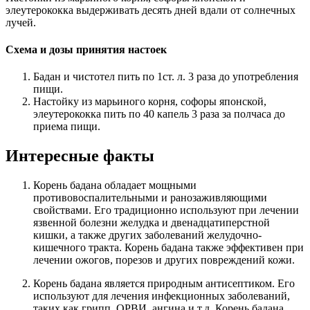
элеутерококка выдерживать десять дней вдали от солнечных
лучей.
Схема и дозы принятия настоек
Бадан и чистотел пить по 1ст. л. 3 раза до употребления
пищи.
Настойку из марьиного корня, софоры японской,
элеутерококка пить по 40 капель 3 раза за полчаса до
приема пищи.
Интересные факты
Корень бадана обладает мощными
противовоспалительными и ранозаживляющими
свойствами. Его традиционно используют при лечении
язвенной болезни желудка и двенадцатиперстной
кишки, а также других заболеваний желудочно-
кишечного тракта. Корень бадана также эффективен при
лечении ожогов, порезов и других повреждений кожи.
Корень бадана является природным антисептиком. Его
используют для лечения инфекционных заболеваний,
таких как грипп, ОРВИ, ангина и т.д. Корень бадана