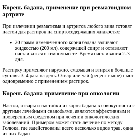
Корень бадана, применение при ревматоидном
артрите
При излечении ревматизма и артритов любого вида готовят
настои для растирок на спиртосодержащих жидкостях:
20 грамм измельченного корня бадана заливают
жидкостью (200 мл), содержащей спирт и оставляют
настаиваться в темном месте. Время настаивания 2–3
дня.
Растирку применяют наружно, смазывая и втирая в больные
суставы 3–4 раза на день. Отвар или чай (рецепт выше) пьют
одновременно с применением растирок.
Корень бадана применение при онкологии
Настои, отвары и настойки из корня бадана в совокупности с
другими лечебными снадобьями, являются эффективным и
проверенным средством при лечении онкологических
заболеваний. Примером может стать лечение по методу
Голюка, где задействованы всего несколько видов трав, одна
из них бадан.