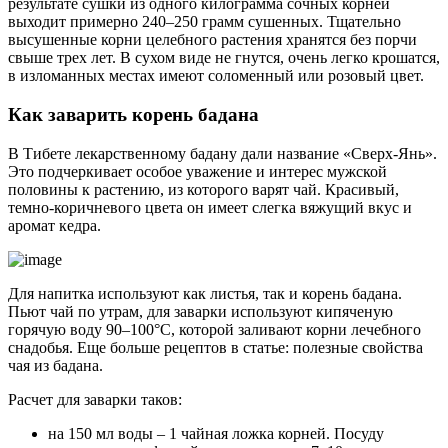
результате сушки из одного килограмма сочных корней
выходит примерно 240–250 грамм сушенных. Тщательно
высушенные корни целебного растения хранятся без порчи
свыше трех лет. В сухом виде не гнутся, очень легко крошатся,
в изломанных местах имеют соломенный или розовый цвет.
Как заварить корень бадана
В Тибете лекарственному бадану дали название «Сверх-Янь».
Это подчеркивает особое уважение и интерес мужской
половины к растению, из которого варят чай. Красивый,
темно-коричневого цвета он имеет слегка вяжущий вкус и
аромат кедра.
Для напитка используют как листья, так и корень бадана.
Пьют чай по утрам, для заварки используют кипяченую
горячую воду 90–100°C, которой заливают корни лечебного
снадобья. Еще больше рецептов в статье: полезные свойства
чая из бадана.
Расчет для заварки таков:
на 150 мл воды – 1 чайная ложка корней. Посуду