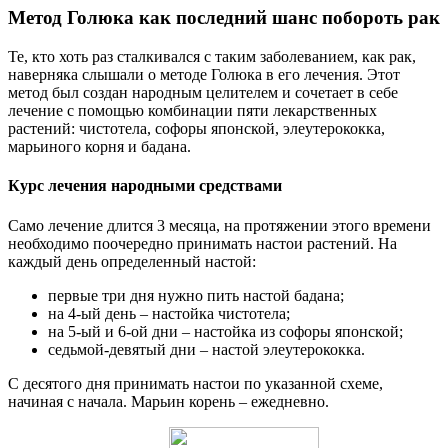
Метод Голюка как последний шанс побороть рак
Те, кто хоть раз сталкивался с таким заболеванием, как рак,
наверняка слышали о методе Голюка в его лечения. Этот
метод был создан народным целителем и сочетает в себе
лечение с помощью комбинации пяти лекарственных
растений: чистотела, софоры японской, элеутерококка,
марьиного корня и бадана.
Курс лечения народными средствами
Само лечение длится 3 месяца, на протяжении этого времени
необходимо поочередно принимать настои растений. На
каждый день определенный настой:
первые три дня нужно пить настой бадана;
на 4-ый день – настойка чистотела;
на 5-ый и 6-ой дни – настойка из софоры японской;
седьмой-девятый дни – настой элеутерококка.
С десятого дня принимать настои по указанной схеме,
начиная с начала. Марьин корень – ежедневно.