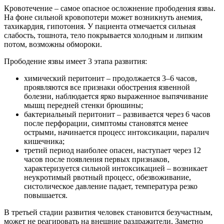
Кровотечение – самое опасное осложнение прободения язвы.
На фоне сильной кровопотери может возникнуть анемия,
тахикардия, гипотония. У пациента отмечается сильная
слабость, тошнота, тело покрывается холодным и липким
потом, возможны обмороки.
Прободение язвы имеет 3 этапа развития:
химический перитонит – продолжается 3–6 часов,
проявляются все признаки обострения язвенной
болезни, наблюдается ярко выраженное выпячивание
мышц передней стенки брюшины;
бактериальный перитонит – развивается через 6 часов
после перфорации, симптомы становятся менее
острыми, начинается процесс интоксикации, паралич
кишечника;
третий период наиболее опасен, наступает через 12
часов после появления первых признаков,
характеризуется сильной интоксикацией – возникает
неукротимый рвотный процесс, обезвоживание,
систолическое давление падает, температура резко
повышается.
В третьей стадии развития человек становится безучастным,
может не реагировать на внешние раздражители. Заметно