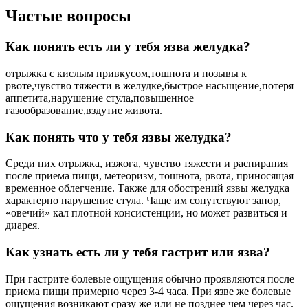
Частые вопросы
Как понять есть ли у тебя язва желудка?
отрыжка с кислым привкусом,тошнота и позывы к
рвоте,чувство тяжести в желудке,быстрое насыщение,потеря
аппетита,нарушение стула,повышенное
газообразование,вздутие живота.
Как понять что у тебя язвы желудка?
Среди них отрыжка, изжога, чувство тяжести и распирания
после приема пищи, метеоризм, тошнота, рвота, приносящая
временное облегчение. Также для обострений язвы желудка
характерно нарушение стула. Чаще им сопутствуют запор,
«овечий» кал плотной консистенции, но может развиться и
диарея.
Как узнать есть ли у тебя гастрит или язва?
При гастрите болевые ощущения обычно проявляются после
приема пищи примерно через 3-4 часа. При язве же болевые
ощущения возникают сразу же или не позднее чем через час.