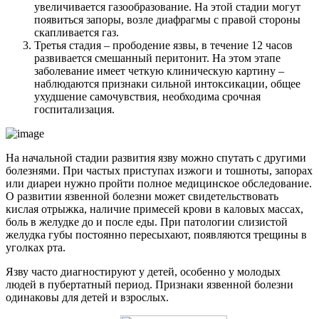
увеличивается газообразование. На этой стадии могут
появиться запоры, возле диафрагмы с правой стороны
скапливается газ.
Третья стадия – прободение язвы, в течение 12 часов
развивается смешанный перитонит. На этом этапе
заболевание имеет четкую клиническую картину –
наблюдаются признаки сильной интоксикации, общее
ухудшение самочувствия, необходима срочная
госпитализация.
На начальной стадии развития язву можно спутать с другими
болезнями. При частых приступах изжоги и тошноты, запорах
или диареи нужно пройти полное медицинское обследование.
О развитии язвенной болезни может свидетельствовать
кислая отрыжка, наличие примесей крови в каловых массах,
боль в желудке до и после еды. При патологии слизистой
желудка губы постоянно пересыхают, появляются трещины в
уголках рта.
Язву часто диагностируют у детей, особенно у молодых
людей в пубертатный период. Признаки язвенной болезни
одинаковы для детей и взрослых.