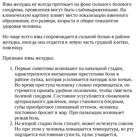
Язва желудка не всегда протекает на фоне сильного болевого
синдрома, проявления могут быть слабовыраженными. На
клиническую картину влияет место локализации язвенного
образования, его размера, возраста и общие показатели
здоровья человека.
Но чаще всего язва сопровождается сильной болью в районе
желудка, иногда она отдается в левую часть грудной клетки,
поясницу.
Признаки язвы желудка:
Первые симптомы возникают на начальной стадии,
характеризуются внезапными приступами боли в
районе пупка, которая усиливается натощак или ночью.
Во время приступа человеку сложно перемещаться, он
стремится принять удобное положение, чтобы смягчить
болевой синдром. Состояние усугубляется снижением
артериального давления, лицо становится бледным,
губы приобретают синюшный оттенок, человека
постоянно бросает в жар. При пальпации возникает
резкая боль.
На второй стадии боль стихает, может исчезнуть совсем.
Но при этом у человека повышается температура, во рту
ощущается постоянная сухость, пульс учащается,