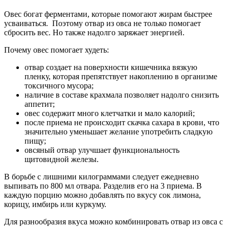
Овес богат ферментами, которые помогают жирам быстрее
усваиваться. Поэтому отвар из овса не только помогает
сбросить вес. Но также надолго заряжает энергией.
Почему овес помогает худеть:
отвар создает на поверхности кишечника вязкую
пленку, которая препятствует накоплению в организме
токсичного мусора;
наличие в составе крахмала позволяет надолго снизить
аппетит;
овес содержит много клетчатки и мало калорий;
после приема не происходит скачка сахара в крови, что
значительно уменьшает желание употребить сладкую
пищу;
овсяный отвар улучшает функциональность
щитовидной железы.
В борьбе с лишними килограммами следует ежедневно
выпивать по 800 мл отвара. Разделив его на 3 приема. В
каждую порцию можно добавлять по вкусу сок лимона,
корицу, имбирь или куркуму.
Для разнообразия вкуса можно комбинировать отвар из овса с