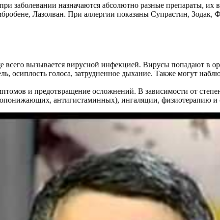
 при заболевании назначаются абсолютно разные препараты, их 
робене, Лазолван. При аллергии показаны Супрастин, Зодак, Ф
аще всего вызывается вирусной инфекцией. Вирусы попадают в о
ь, осиплость голоса, затрудненное дыхание. Также могут наблюд
мптомов и предотвращение осложнений. В зависимости от степен
ропонижающих, антигистаминных), ингаляции, физиотерапию и