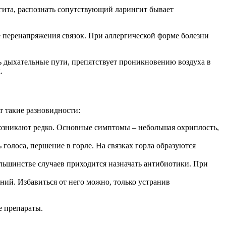
нгита, распознать сопутствующий ларингит бывает
ае перенапряжения связок. При аллергической форме болезни
ь дыхательные пути, препятствует проникновению воздуха в
.
т такие разновидности:
возникают редко. Основные симптомы – небольшая охриплость,
голоса, першение в горле. На связках горла образуются
льшинстве случаев приходится назначать антибиотики. При
ий. Избавиться от него можно, только устранив
е препараты.