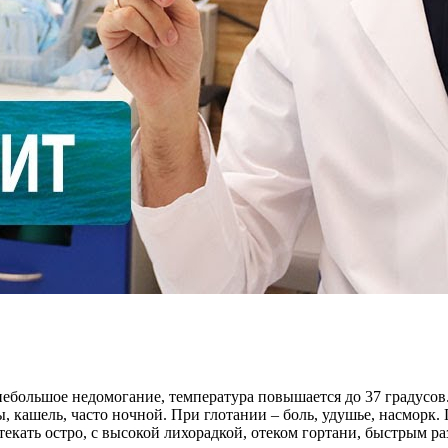
ебольшое недомогание, температура повышается до 37 градусов
ы, кашель, часто ночной. При глотании – боль, удушье, насморк
текать остро, с высокой лихорадкой, отеком гортани, быстрым р