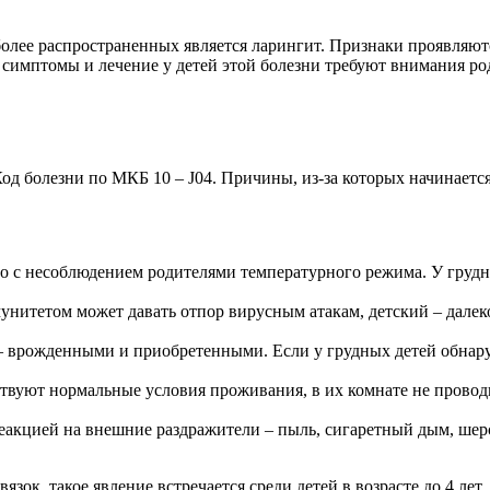
более распространенных является ларингит. Признаки проявляют
 симптомы и лечение у детей этой болезни требуют внимания роди
од болезни по МКБ 10 – J04. Причины, из-за которых начинаетс
но с несоблюдением родителями температурного режима. У груд
итетом может давать отпор вирусным атакам, детский – далеко
 врожденными и приобретенными. Если у грудных детей обнару
твуют нормальные условия проживания, в их комнате не проводи
реакцией на внешние раздражители – пыль, сигаретный дым, ше
зок, такое явление встречается среди детей в возрасте до 4 лет,