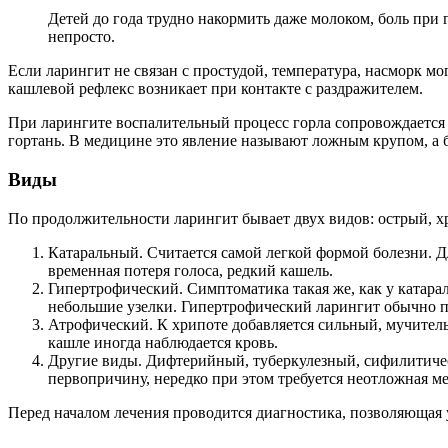
Детей до года трудно накормить даже молоком, боль при
непросто.
Если ларингит не связан с простудой, температура, насморк м
кашлевой рефлекс возникает при контакте с раздражителем.
При ларингите воспалительный процесс горла сопровождается 
гортань. В медицине это явление называют ложным крупом, а
Виды
По продолжительности ларингит бывает двух видов: острый, х
Катаральный. Считается самой легкой формой болезни. Д
временная потеря голоса, редкий кашель.
Гипертрофический. Симптоматика такая же, как у катарал
небольшие узелки. Гипертрофический ларингит обычно п
Атрофический. К хрипоте добавляется сильный, мучитель
кашле иногда наблюдается кровь.
Другие виды. Дифтерийный, туберкулезный, сифилитичес
первопричину, нередко при этом требуется неотложная 
Перед началом лечения проводится диагностика, позволяющая 