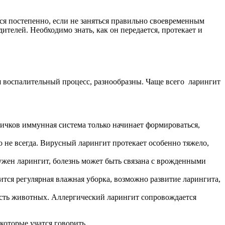
ся постепенно, если не заняться правильно своевременным
телей. Необходимо знать, как он передается, протекает и
я воспалительный процесс, разнообразны. Чаще всего ларингит
ничков иммунная система только начинает формироваться,
 не всегда. Вирусный ларингит протекает особенно тяжело,
жен ларингит, болезнь может быть связана с врожденными
тся регулярная влажная уборка, возможно развитие ларингита,
рсть животных. Аллергический ларингит сопровождается
 которые учатся говорить.