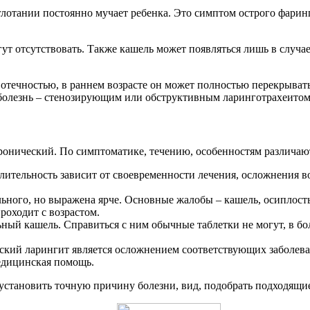
 глотании постоянно мучает ребенка. Это симптом острого фари
огут отсутствовать. Также кашель может появляться лишь в случ
отечностью, в раннем возрасте он может полностью перекрыват
 болезнь – стенозирующим или обструктивным ларинготрахеитом
ронический. По симптоматике, течению, особенностям различаю
лительность зависит от своевременности лечения, осложнения 
ьного, но выражена ярче. Основные жалобы – кашель, осиплость 
роходит с возрастом.
ный кашель. Справиться с ним обычные таблетки не могут, в бо
кий ларингит является осложнением соответствующих заболеван
медицинская помощь.
установить точную причину болезни, вид, подобрать подходящи