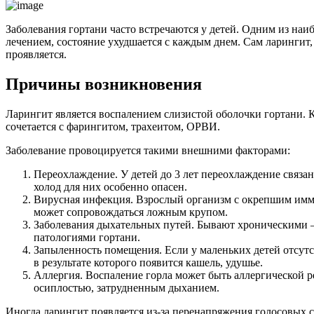
Заболевания гортани часто встречаются у детей. Одним из наи
лечением, состояние ухудшается с каждым днем. Сам ларингит,
проявляется.
Причины возникновения
Ларингит является воспалением слизистой оболочки гортани. К
сочетается с фарингитом, трахеитом, ОРВИ.
Заболевание провоцируется такими внешними факторами:
Переохлаждение. У детей до 3 лет переохлаждение связа
холод для них особенно опасен.
Вирусная инфекция. Взрослый организм с окрепшим иммун
может сопровождаться ложным крупом.
Заболевания дыхательных путей. Бывают хроническими –
патологиями гортани.
Запыленность помещения. Если у маленьких детей отсутс
в результате которого появится кашель, удушье.
Аллергия. Воспаление горла может быть аллергической 
осиплостью, затрудненным дыханием.
Иногда ларингит появляется из-за перенапряжения голосовых свя