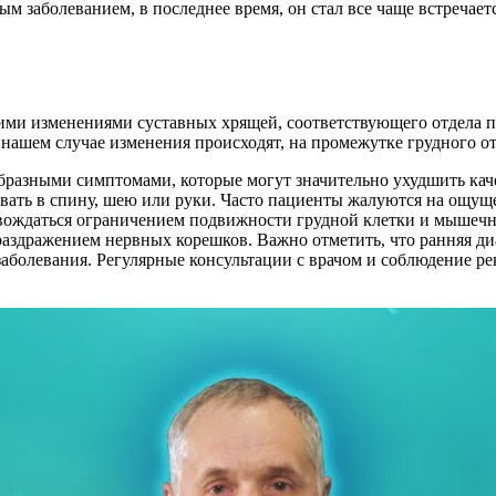
ным заболеванием, в последнее время, он стал все чаще встречае
кими изменениями суставных хрящей, соответствующего отдела 
 В нашем случае изменения происходят, на промежутке грудного о
ообразными симптомами, которые могут значительно ухудшить к
овать в спину, шею или руки. Часто пациенты жалуются на ощущ
ровождаться ограничением подвижности грудной клетки и мыше
 раздражением нервных корешков. Важно отметить, что ранняя ди
заболевания. Регулярные консультации с врачом и соблюдение 