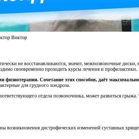
октор Виктор
ктически не восстанавливаются, значит, межпозвоночные диски, 
бходимо своевременно проходить курсы лечения и профилактики.
ми физиотерапии. Сочетание этих способов, даёт максимальн
ктерные для грудного хондроза.
оответствующего отдела позвоночника, может развиться грыжа. 
ины возникновения дистрофических изменений суставных хрящей,