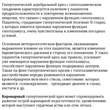
Гипертонический церебральный криз с гипоталамическим
синдромом характеризуется наличием у пациентов
предрасположенности к повторному возникновению
неврозов, что связано с нарушением функции гипоталамуса.
Пациенты, страдающие гипертонической болезнью II стадии,
у которых имеются признаки нарушения функции
гипоталамуса, очень чувствительны к изменениям погодных
условий.
Основным метеорологическим фактором, оказывающим
выраженное влияние на этих пациентов, является изменение
барометрического давления в сторону его понижения. У таких
пациентов гипертонический криз, как правило, усиливает
уже имеющиеся нарушения функции гипоталамуса,
способствует нарушению функции подкорковых центров.
Также на фоне гипертонических кризов с гипоталамическими
расстройствами нередко развиваются нарушения
кровообращения мозгового ствола, симптомами которых
являются головокружение, преходящее двоение в глазах,
нистагм и др.
Коронарный
гипертонический криз может спровоцировать
развитие острой коронарной недостаточности, проявлениями
которой выступают сердечная астма или отек легких.