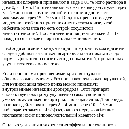
инъекций клофелин применяют в виде 0,01 %-ного раствора в
дозе 0,5—1 мл. Гипотензивный эффект наблюдается уже через
3—5 мин после внутривенной инъекции и достигает
максимума через 15—30 мин. Вводить препарат следует
медленно, особенно при гипокинетическом кризе, чтобы
избежать коллапса (то есть острой сосудистой
недостаточности). После инъекции пациент должен 2—3 ч
находиться в покое в горизонтальном положении.
Необходимо иметь в виду, что при гипертоническом кризе не
следует добиваться снижения артериального показателя до
нормы. Достаточно снизить его до показателей, при которых
улучшается его самочувствие.
Если основными проявлениями криза выступают
общемозговые симптомы без признаков очаговых нарушений,
для купирования такого криза можно применять
внутривенные инъекции дроперидола. Этот препарат
способствует быстрому улучшению самочувствия и
умеренному снижению артериального давления. Дроперидол
начинает действовать через 2—4 мин. Через 10—15 мин
наблюдается заметный эффект, однако нередко действие
препарата носит непродолжительный характер (1ч).
С целью усиления и закрепления эффекта, полученного в