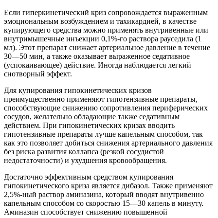
Если гиперкинетический криз сопровождается выраженным
эмоциональным возбуждением и тахикардией, в качестве
купирующего средства можно применять внутривенные или
внутримышечные инъекции 0,1%-го раствора рауседила (1
мл). Этот препарат снижает артериальное давление в течение
30—50 мин, а также оказывает выраженное седативное
(успокаивающее) действие. Иногда наблюдается легкий
снотворный эффект.
Для купирования гипокинетических кризов
преимущественно применяют гипотензивные препараты,
способствующие снижению сопротивления периферических
сосудов, желательно обладающие также седативным
действием. При гипокинетических кризах вводить
гипотензивные препараты лучше капельным способом, так
как это позволяет добиться снижения артериального давления
без риска развития коллапса (резкой сосудистой
недостаточности) и ухудшения кровообращения.
Достаточно эффективным средством купирования
гипокинетического криза является дибазол. Также применяют
2,5%-ный раствор аминазина, который вводят внутривенно
капельным способом со скоростью 15—30 капель в минуту.
Аминазин способствует снижению повышенной