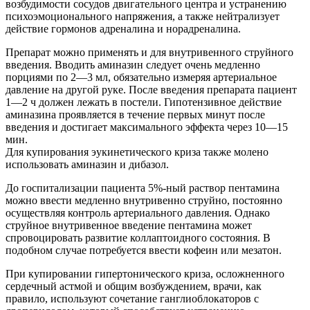
возбудимости сосудов двигательного центра и устранению
психоэмоционального напряжения, а также нейтрализует
действие гормонов адреналина и норадреналина.
Препарат можно применять и для внутривенного струйного
введения. Вводить аминазин следует очень медленно
порциями по 2—3 мл, обязательно измеряя артериальное
давление на другой руке. После введения препарата пациент
1—2 ч должен лежать в постели. Гипотензивное действие
аминазина проявляется в течение первых минут после
введения и достигает максимального эффекта через 10—15
мин.
Для купирования эукинетического криза также молено
использовать аминазин и дибазол.
До госпитализации пациента 5%-ный раствор пентамина
можно ввести медленно внутривенно струйно, постоянно
осуществляя контроль артериального давления. Однако
струйное внутривенное введение пентамина может
спровоцировать развитие коллаптоидного состояния. В
подобном случае потребуется ввести кофеин или мезатон.
При купировании гипертонического криза, осложненного
сердечный астмой и общим возбуждением, врачи, как
правило, используют сочетание ганглиоблокаторов с