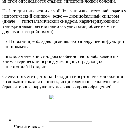
многом определяются стадией гипертонической болезни.
На I стадии гипертонической болезни чаще всего наблюдается
невротический синдром, реже — диэнцефальный синдром
(иначе — гипоталамический синдром, характеризующийся
эндокринными, вегетативно-сосудистыми, обменными и
другими расстройствами).
На II стадии преобладающими являются нарушения функции
гипоталамуса.
Гипоталамический синдром особенно часто наблюдается в
климактерический период у женщин, страдающих
гипертонией II стадии.
Следует отметить, что на II стадии гипертонической болезни
возникают также и очагово-дисциркуляторные нарушения
(транзиторные нарушения мозгового кровообращения).
Читайте также: