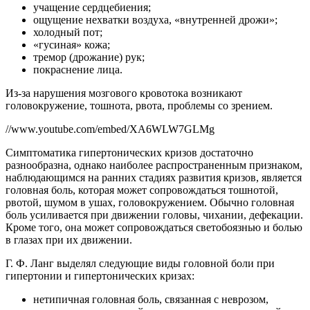
учащение сердцебиения;
ощущение нехватки воздуха, «внутренней дрожи»;
холодный пот;
«гусиная» кожа;
тремор (дрожание) рук;
покраснение лица.
Из-за нарушения мозгового кровотока возникают
головокружение, тошнота, рвота, проблемы со зрением.
//www.youtube.com/embed/XA6WLW7GLMg
Симптоматика гипертонических кризов достаточно
разнообразна, однако наиболее распространенным признаком,
наблюдающимся на ранних стадиях развития кризов, является
головная боль, которая может сопровождаться тошнотой,
рвотой, шумом в ушах, головокружением. Обычно головная
боль усиливается при движении головы, чихании, дефекации.
Кроме того, она может сопровождаться светобоязнью и болью
в глазах при их движении.
Г. Ф. Ланг выделял следующие виды головной боли при
гипертонии и гипертонических кризах:
нетипичная головная боль, связанная с неврозом,