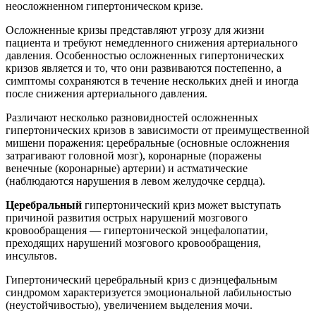
неосложненном гипертоническом кризе.
Осложненные кризы представляют угрозу для жизни
пациента и требуют немедленного снижения артериального
давления. Особенностью осложненных гипертонических
кризов является и то, что они развиваются постепенно, а
симптомы сохраняются в течение нескольких дней и иногда
после снижения артериального давления.
Различают несколько разновидностей осложненных
гипертонических кризов в зависимости от преимущественной
мишени поражения: церебральные (основные осложнения
затрагивают головной мозг), коронарные (поражены
венечные (коронарные) артерии) и астматические
(наблюдаются нарушения в левом желудочке сердца).
Церебральный
гипертонический криз может выступать
причиной развития острых нарушений мозгового
кровообращения — гипертонической энцефалопатии,
преходящих нарушений мозгового кровообращения,
инсультов.
Гипертонический церебральный криз с диэнцефальным
синдромом характеризуется эмоциональной лабильностью
(неустойчивостью), увеличением выделения мочи.