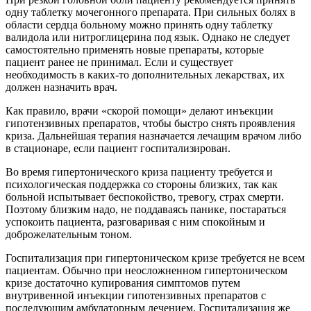
одну таблетку мочегонного препарата. При сильных болях в
области сердца больному можно принять одну таблетку
валидола или нитроглицерина под язык. Однако не следует
самостоятельно применять новые препараты, которые
пациент ранее не принимал. Если и существует
необходимость в каких-то дополнительных лекарствах, их
должен назначить врач.
Как правило, врачи «скорой помощи» делают инъекции
гипотензивных препаратов, чтобы быстро снять проявления
криза. Дальнейшая терапия назначается лечащим врачом либо
в стационаре, если пациент госпитализирован.
Во время гипертонического криза пациенту требуется и
психологическая поддержка со стороны близких, так как
больной испытывает беспокойство, тревогу, страх смерти.
Поэтому близким надо, не поддаваясь панике, постараться
успокоить пациента, разговаривая с ним спокойным и
доброжелательным тоном.
Госпитализация при гипертоническом кризе требуется не всем
пациентам. Обычно при неосложненном гипертоническом
кризе достаточно купирования симптомов путем
внутривенной инъекции гипотензивных препаратов с
последующим амбулаторным лечением. Госпитализация же