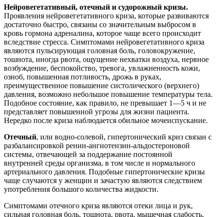
Нейровегетативный, отечный и судорожный кризы.
Проявления нейровегетативного криза, которые развиваются
достаточно быстро, связаны со значительным выбросом в
кровь гормона адреналина, которое чаще всего происходит
вследствие стресса. Симптомами нейровегетативного криза
являются пульсирующая головная боль, головокружение,
тошнота, иногда рвота, ощущение нехватки воздуха, нервное
возбуждение, беспокойство, тревога, увлажненность кожи,
озноб, повышенная потливость, дрожь в руках,
преимущественное повышение систолического (верхнего)
давления, возможно небольшое повышение температуры тела.
Подобное состояние, как правило, не превышает 1—5 ч и не
представляет повышенной угрозы для жизни пациента.
Нередко после криза наблюдается обильное мочеиспускание.
Отечный
, или водно-солевой, гипертонический криз связан с
разбалансировкой ренин-ангиотензин-альдостероновой
системы, отвечающей за поддержание постоянной
внутренней среды организма, в том числе и нормального
артериального давления. Подобные гипертонические кризы
чаще случаются у женщин и зачастую являются следствием
употребления большого количества жидкости.
Симптомами отечного криза являются отеки лица и рук,
сильная головная боль, тошнота, рвота, мышечная слабость,