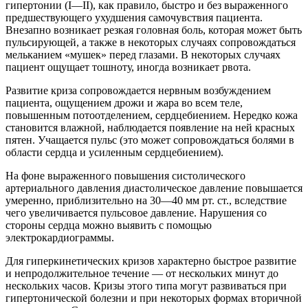
гипертонии (I—II), как правило, быстро и без выраженного
предшествующего ухудшения самочувствия пациента.
Внезапно возникает резкая головная боль, которая может быть
пульсирующей, а также в некоторых случаях сопровождаться
мельканием «мушек» перед глазами. В некоторых случаях
пациент ощущает тошноту, иногда возникает рвота.
Развитие криза сопровождается нервным возбуждением
пациента, ощущением дрожи и жара во всем теле,
повышенным потоотделением, сердцебиением. Нередко кожа
становится влажной, наблюдается появление на ней красных
пятен. Учащается пульс (это может сопровождаться болями в
области сердца и усиленным сердцебиением).
На фоне выраженного повышения систолического
артериального давления диастолическое давление повышается
умеренно, приблизительно на 30—40 мм рт. ст., вследствие
чего увеличивается пульсовое давление. Нарушения со
стороны сердца можно выявить с помощью
электрокардиограммы.
Для гиперкинетических кризов характерно быстрое развитие
и непродолжительное течение — от нескольких минут до
нескольких часов. Кризы этого типа могут развиваться при
гипертонической болезни и при некоторых формах вторичной