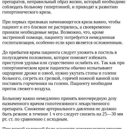
препаратов, неправильный образ жизни, который необходимо
соблюдать больному гипертонией, и приводят к развитию
гипертонического криза.
При первых признаках начинающегося криза важно, чтобы
пациент и его близкие не растерялись, а своевременно
приняли необходимые меры. Возможно, что, кроме
экстренной помощи, пациенту потребуется немедленная
госпитализация, особенно если криз является осложненным.
До прибытия врача пациента следует уложить в постель в
полусидячем положении, которое поможет избежать
приступов удушья или существенно ослабить их. Так как при
гипертоническом кризе пациенты обычно испытывают
ощущение дрожи и озноб, нужно укутать стопы и голени
больного, согреть их грелкой, горячей ножной ванной или
поставить горчичники на голени. Пациенту необходим
приток свежего воздуха.
Больному важно немедленно принять внеочередную дозу
назначенного врачом гипотензивного лекарственного
препарата. Снижение артериального давления не должно
быть резким: в течение 1 ч его следует снизить на 25—30 мм
рт. ст. по сравнению с исходным.
При резкой головной боли пациенту рекомендуется принять