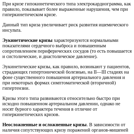
При кризе гипокинетического типа электрокардиограмма, как
правило, показывает более выраженные нарушения, чем при
гиперкинетическом кризе.
Данный тип криза увеличивает риск развития ишемического
инсульта.
Эукинетические кризы
характеризуются нормальными
показателями сердечного выброса и повышенным
сопротивлением периферических сосудов (то есть повышается
и систолические, и диастолическое давление).
Эукинетические кризы, как правило, возникают у пациентов,
страдающих гипертонической болезнью, на II—III стадиях на
фоне существенного повышения артериального давления и
при некоторых формах симптоматической (вторичной)
гипертензии.
Кризы этого типа развиваются относительно быстро при
исходно повышенном артериальном давлении, однако не
носят бурного характера течения в отличие от
гиперкинетических кризов.
Неосложненные и осложненные кризы
. В зависимости от
наличия сопутствующих кризу поражений органов-мишеней