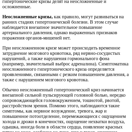
гипертонические кризы делят на неосложненные и
осложненные.
Неосложненные кризы,
как правило, могут развиваться на
ранних стадиях гипертонической болезни. В этом случае
наблюдается внезапное значительное повышение
артериального давления, однако выраженных признаков
поражения органов-мишеней нет.
При неосложненном кризе может происходить временное
затруднение мозгового кровотока, ряд нервно-сосудистых
нарушений, а также нарушения гормонального фона
(например, значительный выброс адреналина). Симптоматика
неосложненного гипертонического криза определяется
проявлениями, связанными с резким повышением давления, а
также с нарушением мозгового кровотока.
Обычно неосложненный гипертонический криз начинается
внезапной сильной пульсирующей головной болью, нередко
сопровождающейся головокружением, тошнотой, рвотой,
расстройством зрения. Помимо этого, наблюдаются такие
симптомы, как нервное возуждение, тревога, жар и
повышенное потоотделение, перемежающиеся с ощущением
холода и дрожи в конечностях, ощущение нехватки воздуха,
одышка, иногда боли в области сердца, появление красных