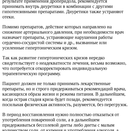
результате применения дроперидола, рекомендуется
принимать внутрь диуретики в комбинации с другими
гипотензивными препаратами. Диуретики также устраняют
отеки.
Помимо препаратов, действие которых направлено на
снижение артериального давления, при необходимости врач
назначает препараты, устраняющие нарушения работы
сердечно-сосудистой системы и др., вызванные или
усиленные гипертоническим кризом.
Так как развитие гипертонических кризов нередко
свидетельствует о неадекватности лечения, весьма возможно,
что потребуется откорректировать индивидуальную
терапевтическую программу.
Пациент должен не только принимать лекарственные
препараты, но и строго придерживаться рекомендаций врача,
касающихся образа жизни и режима питания. В дальнейшем,
когда острая стадия криза будет позади, рекомендуется
посильная физическая активность, разумеется, без перегрузок.
В период восстановления нужно полностью отказаться от
употребления поваренной соли, а в дальнейшем
придерживаться бессолевой диеты либо диеты с малым
количеством соли, от курения и употребления алкоголя, а