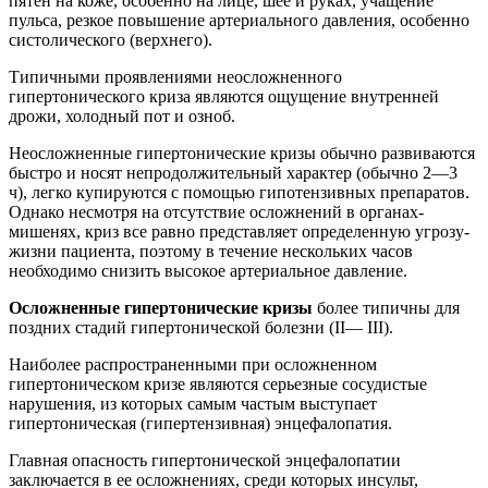
пятен на коже, особенно на лице, шее и руках, учащение
пульса, резкое повышение артериального давления, особенно
систолического (верхнего).
Типичными проявлениями неосложненного
гипертонического криза являются ощущение внутренней
дрожи, холодный пот и озноб.
Неосложненные гипертонические кризы обычно развиваются
быстро и носят непродолжительный характер (обычно 2—3
ч), легко купируются с помощью гипотензивных препаратов.
Однако несмотря на отсутствие осложнений в органах-
мишенях, криз все равно представляет определенную угрозу-
жизни пациента, поэтому в течение нескольких часов
необходимо снизить высокое артериальное давление.
Осложненные гипертонические кризы
более типичны для
поздних стадий гипертонической болезни (II— III).
Наиболее распространенными при осложненном
гипертоническом кризе являются серьезные сосудистые
нарушения, из которых самым частым выступает
гипертоническая (гипертензивная) энцефалопатия.
Главная опасность гипертонической энцефалопатии
заключается в ее осложнениях, среди которых инсульт,