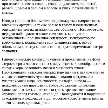
приливами крови к голове, головокружением, тошнотой,
рвотой, шумом и звоном в голове и ушах, потемнением в
глазах.
Иногда головная боль может сопровождаться напряжением
височных артерий, а также болью в глазах и болезненным
ощущением при их движении, светобоязнью. Помимо этого,
нередко наблюдаются такие симптомы, как чувство
оглушенности, повышенная сонливость, психомоторное
возбуждение, покраснение или бледность лица, озноб,
обильное мочеиспускание, а иногда кратковременная потеря
сознания.
Гипертонические кризы с локальным проявлением на фоне
атеросклероза часто связаны с нарушением кровообращения в
сосудах коры головного мозга и мозгового ствола.
Проявлениями неврологических нарушений в данном случае
являются онемение, чувство покалывания в отдельных
участках кожи лица, конечностей, пальцев, иногда —
психомоторные нарушения, головокружение, диплопия
(двоение в глазах), снижение остроты зрения, мелькание
«мушек» перед глазами, искр и др. Наблюдаются и нарушение
сухожильных рефлексов и др., носовое кровотечение, иногда
значительное, кровавая рвота.