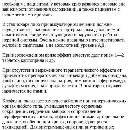
необходима пациентам, у которых криз развился впервые вне
зависимости от наличия осложнений, а также пациентам с
осложненными кризами.
В стационаре либо при амбулаторном лечении должно
осуществляться наблюдение за артериальным давлением и
симптомами, свидетельствующими о нарушениях работы
нервной системы. Очень важно правильно интерпретировать
жалобы и симптомы, а не абсолютный уровень АД.
При неосложненном кризе эффект зачастую дает прием 1—2
таблеток каптоприла и др.
При отсутствии выраженного терапевтического эффекта от
приема этих препаратов делают инъекции дибазола, обзидана,
клофелина, нитропруссида натрия, нимодипина, фуросемида,
сульфата магния, эналаприла малеата. В некоторых случаях
назначается пентамин.
Клофелин оказывает заметное действие при гипертонических
кризах любого типа, уменьшая частоту сердечных
сокращений, сердечный выброс и сопротивление
периферических сосудов, эффективно снижает артериальное
давление, особенно при кризах, сопровождающихся
тахикардией. Для внутримышечных или внутривенных