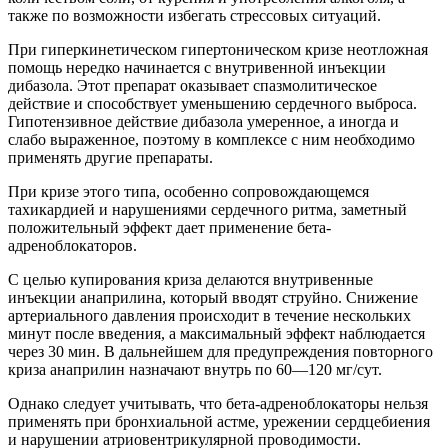
также по возможности избегать стрессовых ситуаций.
При гиперкинетическом гипертоническом кризе неотложная
помощь нередко начинается с внутривенной инъекции
дибазола. Этот препарат оказывает спазмолитическое
действие и способствует уменьшению сердечного выброса.
Гипотензивное действие дибазола умеренное, а иногда и
слабо выраженное, поэтому в комплексе с ним необходимо
применять другие препараты.
При кризе этого типа, особенно сопровождающемся
тахикардией и нарушениями сердечного ритма, заметный
положительный эффект дает применение бета-
адреноблокаторов.
С целью купирования криза делаются внутривенные
инъекции анаприлина, который вводят струйно. Снижение
артериального давления происходит в течение нескольких
минут после введения, а максимальный эффект наблюдается
через 30 мин. В дальнейшем для предупреждения повторного
криза анаприлин назначают внутрь по 60—120 мг/сут.
Однако следует учитывать, что бета-адреноблокаторы нельзя
применять при бронхиальной астме, урежении сердцебиения
и нарушении атриовентрикулярной проводимости.