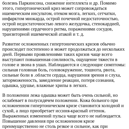
болезнь Паркинсона, снижение интеллекта и др. Помимо
этого, гипертонический криз может сопровождаться
ишемическим инсультом, отеком мозга, легких, сетчатки,
инфарктом миокарда, острой почечной недостаточностью,
острой недостаточностью левого желудочка, стенокардией,
нарушениями сердечного ритма, поражениями сосудов,
транзиторной ишемической атакой и т. д.
Развитие осложненных гипертонических кризов обычно
происходит постепенно и может продолжаться до нескольких
дней. Первыми проявлениями таких кризов чаще всего
выступают повышенная сонливость, ощущение тяжести в
голове и звона в ушах. Наблюдаются и следующие симптомы:
сильная головная боль, головокружение, тошнота, рвота,
сильные боли в .области сердца, нарушения зрения и слуха,
заторможенность, замедление реакции, потеря сознания,
одышка, удушье, влажные хрипы в легких.
В положении лежа одышка может быть очень сильной, но
ослабевает в полусидячем положении. Кожа больного при
осложненном гипертоническом кризе становится холодной и
сухой, а лицо приобретает иссиня-красный оттенок.
Выраженных изменений пульса чаще всего не наблюдается.
Повышение давления при осложненном кризе
преимущественно не столь резкое и сильное, как при