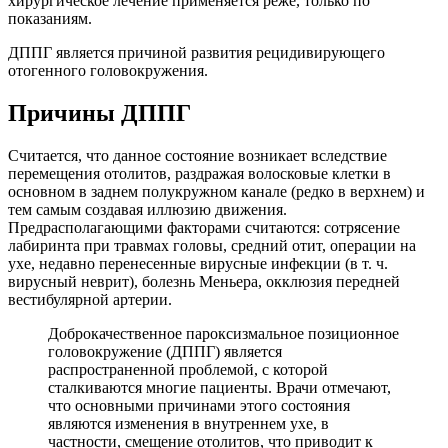
хирургическое лечение применяется реже, только по
показаниям.
ДППГ является причиной развития рецидивирующего
отогенного головокружения.
Причины ДППГ
Считается, что данное состояние возникает вследствие
перемещения отолитов, раздражая волосковые клетки в
основном в заднем полукружном канале (редко в верхнем) и
тем самым создавая иллюзию движения.
Предрасполагающими факторами считаются: сотрясение
лабиринта при травмах головы, средний отит, операции на
ухе, недавно перенесенные вирусные инфекции (в т. ч.
вирусный неврит), болезнь Меньера, окклюзия передней
вестибулярной артерии.
Доброкачественное пароксизмальное позиционное
головокружение (ДППГ) является
распространенной проблемой, с которой
сталкиваются многие пациенты. Врачи отмечают,
что основными причинами этого состояния
являются изменения в внутреннем ухе, в
частности, смещение отолитов, что приводит к