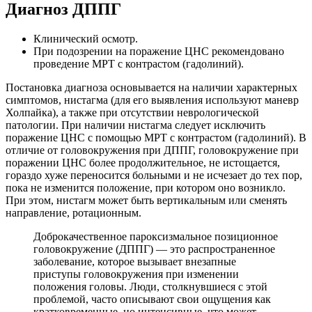
Диагноз ДППГ
Клинический осмотр.
При подозрении на поражение ЦНС рекомендовано
проведение МРТ с контрастом (гадолиний).
Постановка диагноза основывается на наличии характерных
симптомов, нистагма (для его выявления используют маневр
Холпайка), а также при отсутствии неврологической
патологии. При наличии нистагма следует исключить
поражение ЦНС с помощью МРТ с контрастом (гадолиний). В
отличие от головокружения при ДППГ, головокружение при
поражении ЦНС более продолжительное, не истощается,
гораздо хуже переносится больными и не исчезает до тех пор,
пока не изменится положение, при котором оно возникло.
При этом, нистагм может быть вертикальным или сменять
направление, ротационным.
Доброкачественное пароксизмальное позиционное
головокружение (ДППГ) — это распространенное
заболевание, которое вызывает внезапные
приступы головокружения при изменении
положения головы. Люди, столкнувшиеся с этой
проблемой, часто описывают свои ощущения как
кратковременные, но интенсивные, что может