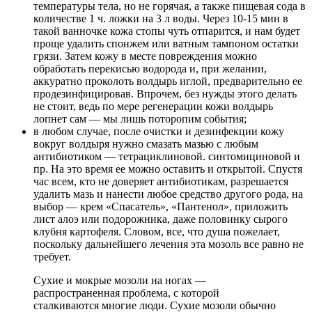
температуры тела, но не горячая, а также пищевая сода в
количестве 1 ч. ложки на 3 л воды. Через 10-15 мин в
такой ванночке кожа стопы чуть отпарится, и нам будет
проще удалить спонжем или ватным тампоном остатки
грязи. Затем кожу в месте повреждения можно
обработать перекисью водорода и, при желании,
аккуратно проколоть волдырь иглой, предварительно ее
продезинфицировав. Впрочем, без нужды этого делать
не стоит, ведь по мере регенерации кожи волдырь
лопнет сам — мы лишь поторопим события;
в любом случае, после очистки и дезинфекции кожу
вокруг волдыря нужно смазать мазью с любым
антибиотиком — тетрациклиновой. синтомициновой и
пр. На это время ее можно оставить и открытой. Спустя
час всем, кто не доверяет антибиотикам, разрешается
удалить мазь и нанести любое средство другого рода, на
выбор — крем «Спасатель», «Пантенол», приложить
лист алоэ или подорожника, даже половинку сырого
клубня картофеля. Словом, все, что душа пожелает,
поскольку дальнейшего лечения эта мозоль все равно не
требует.
Сухие и мокрые мозоли на ногах —
распространенная проблема, с которой
сталкиваются многие люди. Сухие мозоли обычно