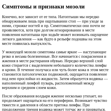
Симптомы и признаки мозоли
Конечно, все зависит от ее типа. Натоптыши мы нередко
обнаруживаем лишь при ощупывании стоп — при уходе за
ними, стрижке ногтей и пр. Симптоматически они почти не
проявляются, хотя при долгом игнорировании в месте
появления натоптыша при ходьбе может возникать ощущение
легкого давления — как будто в рельефе подошвы на этом
месте появилась выпуклость.
У мокнущей мозоли симптомы самые яркие — наступающие
резко и весьма болезненные. Все начинается с покраснения и
жжения в месте растирания обувью. Нередко верхний слой
кожи стирается с выделением небольшого количества лимфы
и крови. В течение получаса или чуть более кожа в этом месте
становится патологически подвижной, ощущается появление
под нею прослойки из жидкости. Затем образуется водянка —
наполненный лимфой пузырь, расположенный между
верхним и средним слоем кожи.
После образования волдыря жжение несколько утихает, но
продолжает ощущаться на его периферии. Возникает чувство
тяжести и давления в области притока лимфы. При
продолжении трения водянка может тотчас же и прорваться.