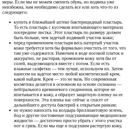
меры. Если мы не можем сменить обувь, но водянка уже
неизбежна, нам необходимо сделать все или хоть что-то из
следующего:
купить в ближайшей аптеке бактерицидный пластырь.
То есть пластырь с кусочком впитывающего материала
посередине листка. Этот пластырь по размеру должен
быть больше, чем задетый водянкой участок кожи;
перед применением пластыря весь натертый участок
кожи требуется хотя бы формально очистить от того, что
там уже содержится. Намочим в воде носовой платок и
аккуратно, не растирая, промокнем кожу хотя бы от
солей, выделяющихся вместе с потом. Если есть
влажные салфетки — тем лучше, используем их. Затем
нанесем на задетое место любой косметический крем,
какой найдем. Крем — это не мазь. Но современная
косметика делается в основном на основе силикона —
нейтрального кремниевого соединения, которое не
впитывается в кожу, а образует защитную пленку на ее
поверхности. Эта пленка нас сейчас и спасет от
дальнейшего доступа бактерий к открытым ранкам;
не нужно наносить на волдырь бриллиантовую зелень,
йод и другие постоянные подсушивающие медицинские
жидкости — достаточно просто убрать с этого участка
пот и грязь. Если мы еще и подсушим растертую кожу,