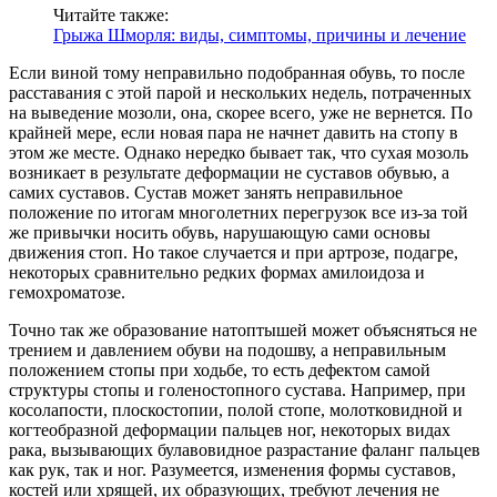
Читайте также:
Грыжа Шморля: виды, симптомы, причины и лечение
Если виной тому неправильно подобранная обувь, то после
расставания с этой парой и нескольких недель, потраченных
на выведение мозоли, она, скорее всего, уже не вернется. По
крайней мере, если новая пара не начнет давить на стопу в
этом же месте. Однако нередко бывает так, что сухая мозоль
возникает в результате деформации не суставов обувью, а
самих суставов. Сустав может занять неправильное
положение по итогам многолетних перегрузок все из-за той
же привычки носить обувь, нарушающую сами основы
движения стоп. Но такое случается и при артрозе, подагре,
некоторых сравнительно редких формах амилоидоза и
гемохроматозе.
Точно так же образование натоптышей может объясняться не
трением и давлением обуви на подошву, а неправильным
положением стопы при ходьбе, то есть дефектом самой
структуры стопы и голеностопного сустава. Например, при
косолапости, плоскостопии, полой стопе, молотковидной и
когтеобразной деформации пальцев ног, некоторых видах
рака, вызывающих булавовидное разрастание фаланг пальцев
как рук, так и ног. Разумеется, изменения формы суставов,
костей или хрящей, их образующих, требуют лечения не