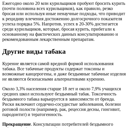
Ежегодно около 20 млн курильщиков пробуют бросить курить
(почти половина всех курильщиков), как правило, резко
бросая или используя иные ненаучные подходы, что приводит
к рецидиву влечения достижению долгосрочного показателя
успеха порядка 5%. Напротив, успех в 20-30% достигается
среди курильщиков, которые, бросая курить, прибегали к
основанному на фактических данных консультированию и
рекомендованным лекарственным препаратам.
Другие виды табака
Курение является самой вредной формой использования
табака. Все табачные продукты содержат токсины и
возможные канцерогены, и даже бездымные табачные изделия
не являются безопасными альтернативами курению.
Около 3,3% населения старше 18 лет и около 7,9% учащихся
средних школ используют бездымный табак. Токсичность
бездымного табака варьируется в зависимости от бренда.
Риски включают сердечно-сосудистые заболевания, болезни
ротовой полости (например, рак, рецессия десны, гингивит,
пародонтит) и тератогенность.
Прекращение
. Консультации потребителей бездымного