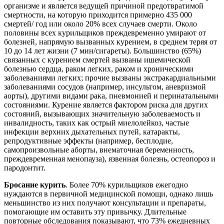
организме и является ведущей причиной предотвратимой
смертности, на которую приходится примерно 435 000
смертей/ год или около 20% всех случаев смерти. Около
половины всех курильщиков преждевременно умирают от
болезней, напрямую вызванных курением, в среднем теряя от
10 до 14 лет жизни (7 мин/сигареты). Большинство (65%)
связанных с курением смертей вызваны ишемической
болезнью сердца, раком легких, раком и хроническими
заболеваниями легких; прочие вызваны экстракардиальными
заболеваниями сосудов (например, инсультом, аневризмой
аорты), другими видами рака, пневмонией и перинатальными
состояниями. Курение является фактором риска для других
состояний, вызывающих значительную заболеваемость и
инвалидность, таких как острый миелолейкоз, частые
инфекции верхних дыхательных путей, катаракты,
репродуктивные эффекты (например, бесплодие,
самопроизвольные аборты, внематочная беременность,
преждевременная менопауза), язвенная болезнь, остеопороз и
пародонтит.
Бросание курить
. Более 70% курильщиков ежегодно
нуждаются в первичной медицинской помощи, однако лишь
меньшинство из них получают консультации и препараты,
помогающие им оставить эту привычку. Длительные
повторные обследования показывают, что 73% ежедневных