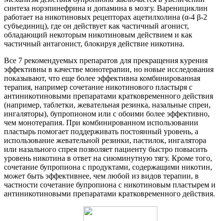
синтеза норэпинефрина и допамина в мозгу. Варенициклин
работает на никотиновых рецепторах ацетилхолина (α-4 β-2
субъединиц), где он действует как частичный агонист,
обладающий некоторым никотиновым действием и как
частичный антагонист, блокируя действие никотина.
Все 7 рекомендуемых препаратов для прекращения курения
эффективны в качестве монотерапии, но новые исследования
показывают, что еще более эффективна комбинированная
терапия, например сочетание никотинового пластыря с
антиникотиновыми препаратами кратковременного действия
(например, таблетки, жевательная резинка, назальные спреи,
ингаляторы), бупропионом или с обоими более эффективно,
чем монотерапия. При комбинированном использовании
пластырь помогает поддерживать постоянный уровень, а
использование жевательной резинки, пастилок, ингалятора
или назального спрея позволяет пациенту быстро повысить
уровень никотина в ответ на сиюминутную тягу. Кроме того,
сочетание бупропиона с продуктами, содержащими никотин,
может быть эффективнее, чем любой из видов терапии, в
частности сочетание бупропиона с никотиновым пластырем и
антиникотиновыми препаратами кратковременного действия.