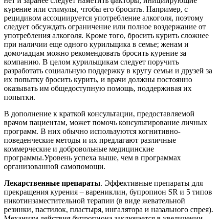
нет и заранее следует наметить факторы, инициирующие
курение или стимулы, чтобы его бросить. Например, с
рецидивом ассоциируется употребление алкоголя, поэтому
следует обсуждать ограничение или полное воздержание от
употребления алкоголя. Кроме того, бросить курить сложнее
при наличии еще одного курильщика в семье; женам и
домочадцам можно рекомендовать бросить курение за
компанию. В целом курильщикам следует поручить
разработать социальную поддержку в кругу семьи и друзей за
их попытку бросить курить, и врачи должны постоянно
оказывать им общедоступную помощь, поддерживая их
попытки.
В дополнение к краткой консультации, предоставляемой
врачом пациентам, может помочь консультирование личных
программ. В них обычно используются когнитивно-
поведенческие методы и их предлагают различные
коммерческие и добровольные медицинские
программы.Уровень успеха выше, чем в программах
организованной самопомощи.
Лекарственные препараты
. Эффективные препараты для
прекращения курения – варениклин, бупропион SR и 5 типов
никотинзаместительной терапии (в виде жевательной
резинки, пастилок, пластыря, ингалятора и назального спрея).
Механизм действия бупропиона заключается в увеличении