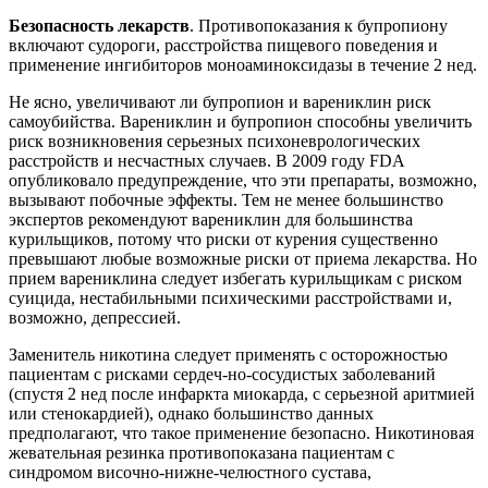
Безопасность лекарств
. Противопоказания к бупропиону
включают судороги, расстройства пищевого поведения и
применение ингибиторов моноаминоксидазы в течение 2 нед.
Не ясно, увеличивают ли бупропион и варениклин риск
самоубийства. Варениклин и бупропион способны увеличить
риск возникновения серьезных психоневрологических
расстройств и несчастных случаев. В 2009 году FDA
опубликовало предупреждение, что эти препараты, возможно,
вызывают побочные эффекты. Тем не менее большинство
экспертов рекомендуют варениклин для большинства
курильщиков, потому что риски от курения существенно
превышают любые возможные риски от приема лекарства. Но
прием варениклина следует избегать курильщикам с риском
суицида, нестабильными психическими расстройствами и,
возможно, депрессией.
Заменитель никотина следует применять с осторожностью
пациентам с рисками сердеч-но-сосудистых заболеваний
(спустя 2 нед после инфаркта миокарда, с серьезной аритмией
или стенокардией), однако большинство данных
предполагают, что такое применение безопасно. Никотиновая
жевательная резинка противопоказана пациентам с
синдромом височно-нижне-челюстного сустава,