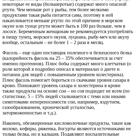
некоторые ее виды (большеротые) содержат много опасной
ртути. Чем меньше рот у рыбы, тем более мелкими
продуктами такая рыба питается сама, поэтому в ней
накапливается меньше ртути: по этой причине в морском
окуне или тунце ртути может быть в 100 раз больше, чем в
лососе. Беременным женщинам не рекомендуется употреблять
в пищу тунец, морского окуня, луциана, рыбу-меч или акулу
вообще, остальным – не более 1 – 2 раза в месяц.
Фасоль – еще один поставщик полезного и безопасного белка
(калорийность фасоль на 25 – 35% обеспечивается за счет
именно протеинов). Плюс бобы содержат много клетчатки (о
роли которой я подробно описал в материалах о диете и
питании для людей с повышенным уровнем холестерина).
Плюс фасоль помогает бороться со скачками уровня сахара в
крови. Понижают уровень сахара и холестерина в крови
также продукты на основе сои – но соя подходит не всем (по
статистике, 5 – 15% людей сталкивается с теми или иными
симптомами непереносимости сои, например, вздутием,
газообразованием, хронической усталостью,
заторможенностью и т.д.).
Наконец, обезжиренные кисломолочные продукты, такие как
молоко, кефиры, ряженка, йогурты являются источниками не
только белка, но и кальция. Подавляют воспалительные