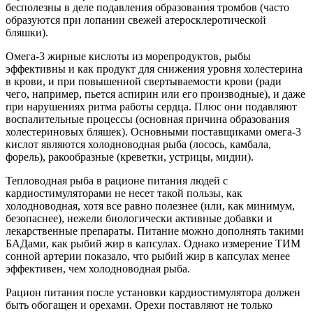
бесполезны в деле подавления образования тромбов (часто
образуются при лопании свежей атеросклеротической
бляшки).
Омега-3 жирные кислоты из морепродуктов, рыбы
эффективны и как продукт для снижения уровня холестерина
в крови, и при повышенной свертываемости крови (ради
чего, например, пьется аспирин или его производные), и даже
при нарушениях ритма работы сердца. Плюс они подавляют
воспалительные процессы (основная причина образования
холестериновых бляшек). Основными поставщиками омега-3
кислот являются холодноводная рыба (лосось, камбала,
форель), ракообразные (креветки, устрицы, мидии).
Тепловодная рыба в рационе питания людей с
кардиостимуляторами не несет такой пользы, как
холодноводная, хотя все равно полезнее (или, как минимум,
безопаснее), нежели биологически активные добавки и
лекарственные препараты. Питание можно дополнять такими
БАДами, как рыбий жир в капсулах. Однако измерение ТИМ
сонной артерии показало, что рыбий жир в капсулах менее
эффективен, чем холодноводная рыба.
Рацион питания после установки кардиостимулятора должен
быть обогащен и орехами. Орехи поставляют не только