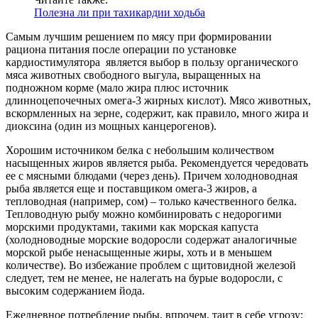
Полезна ли при тахикардии ходьба
Самым лучшим решением по мясу при формировании
рациона питания после операции по установке
кардиостимулятора является выбор в пользу органического
мяса животных свободного выгула, выращенных на
подножном корме (мало жира плюс источник
длинноцепочечных омега-3 жирных кислот). Мясо животных,
вскормленных на зерне, содержит, как правило, много жира и
диоксина (один из мощных канцерогенов).
Хорошим источником белка с небольшим количеством
насыщенных жиров является рыба. Рекомендуется чередовать
ее с мясными блюдами (через день). Причем холодноводная
рыба является еще и поставщиком омега-3 жиров, а
тепловодная (например, сом) – только качественного белка.
Тепловодную рыбу можно комбинировать с недорогими
морскими продуктами, такими как морская капуста
(холодноводные морские водоросли содержат аналогичные
морской рыбе ненасыщенные жиры, хоть и в меньшем
количестве). Во избежание проблем с щитовидной железой
следует, тем не менее, не налегать на бурые водоросли, с
высоким содержанием йода.
Ежедневное потребление рыбы, впрочем, таит в себе угрозу: