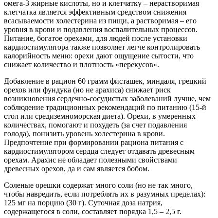
омега-3 жирные кислоты, но и клетчатку – нерастворимая
клетчатка является эффективным средством снижения
всасываемости холестерина из пищи, а растворимая – его
уровня в крови и подавления воспалительных процессов.
Питание, богатое орехами, для людей после установки
кардиостимулятора также позволяет легче контролировать
калорийность меню: орехи дают ощущение сытости, что
снижает количество и плотность «перекусов».
Добавление в рацион 60 грамм фисташек, миндаля, грецкий
орехов или фундука (но не арахиса) снижает риск
возникновения сердечно-сосудистых заболеваний лучше, чем
соблюдение традиционных рекомендаций по питанию (15-й
стол или средиземноморская диета). Орехи, в умеренных
количествах, помогают и похудеть (за счет подавления
голода), понизить уровень холестерина в крови.
Предпочтение при формировании рациона питания с
кардиостимулятором сердца следует отдавать древесным
орехам. Арахис не обладает полезными свойствами
древесных орехов, да и сам является бобом.
Соленые орешки содержат много соли (но не так много,
чтобы навредить, если потреблять их в разумных пределах):
125 мг на порцию (30 г). Суточная доза натрия,
содержащегося в соли, составляет порядка 1,5 – 2,5 г.