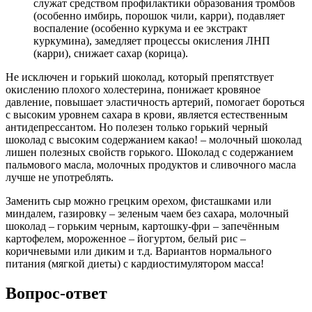
служат средством профилактики образования тромбов
(особенно имбирь, порошок чили, карри), подавляет
воспаление (особенно куркума и ее экстракт
куркумина), замедляет процессы окисления ЛНП
(карри), снижает сахар (корица).
Не исключен и горький шоколад, который препятствует
окислению плохого холестерина, понижает кровяное
давление, повышает эластичность артерий, помогает бороться
с высоким уровнем сахара в крови, является естественным
антидепрессантом. Но полезен только горький черный
шоколад с высоким содержанием какао! – молочный шоколад
лишен полезных свойств горького. Шоколад с содержанием
пальмового масла, молочных продуктов и сливочного масла
лучше не употреблять.
Заменить сыр можно грецким орехом, фисташками или
миндалем, газировку – зеленым чаем без сахара, молочный
шоколад – горьким черным, картошку-фри – запечённым
картофелем, мороженное – йогуртом, белый рис –
коричневыми или диким и т.д. Вариантов нормального
питания (мягкой диеты) с кардиостимулятором масса!
Вопрос-ответ