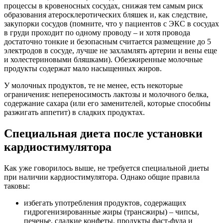
процессы в кровеносных сосудах, снижая тем самым риск
образования атеросклеротических бляшек и, как следствие,
закупорки сосудов (помните, что у пациентов с ЭКС в сосудах
в груди проходит по одному проводу – и хотя провода
достаточно тонкие и безопасным считается размещение до 5
электродов в сосуде, лучше не захламлять артерии и вены еще
и холестериновыми бляшками). Обезжиренные молочные
продукты содержат мало насыщенных жиров.
У молочных продуктов, те не менее, есть некоторые
ограничения: непереносимость лактозы и молочного белка,
содержание сахара (или его заменителей, которые способны
разжигать аппетит) в сладких продуктах.
Специальная диета после установки
кардиостимулятора
Как уже говорилось выше, не требуется специальной диеты
при наличии кардиостимулятора. Однако общие правила
таковы:
избегать употребления продуктов, содержащих
гидрогенизированные жиры (трансжиры) – чипсы,
печенье, сладкие конфеты, продукты фаст-фуда и