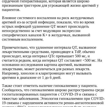
сердечной гиперактивации, которая является широко
признанным триггером для угрожающей жизни аритмий у
пациентов.
Влияние системного воспаления на риск желудочковых
аритмий из-за острой инфекции, показали, что во время
острых инфекций удлинение QT может происходить
непосредственно за счет модуляции экспрессии
специфических каналов K+ в желудочках, вызванной
системным воспалением.
Примечательно, что удлинение интервала QT, вызванное
лекарственными средствами, приводящее к TdP, обычно
происходит, когда интервал QTc превышает 500 мс, и
считается редким, когда интервал QT составляет <500 мс. На
основании исследования картина аритмий, вызванная
лекарствами, может различаться для разных лекарств.
Например, хинолон и кларитромицин могут вызывать
аритмии в диапазоне от 1 до 6 дней.
Также стоит отметить наличие гипокалиемии у пациента.
Сообщалось, что гипокалиемия широко распространена среди
госпитализированных пациентов с COVID-19 и связана с
тяжестью заболевания. Этиология гипокалиемии при COVID-
19 связана с нарушением активности ренин-ангиотензиновой