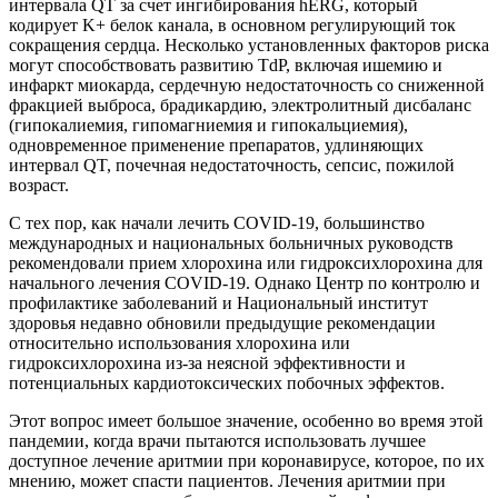
интервала QT за счет ингибирования hERG, который
кодирует K+ белок канала, в основном регулирующий ток
сокращения сердца. Несколько установленных факторов риска
могут способствовать развитию TdP, включая ишемию и
инфаркт миокарда, сердечную недостаточность со сниженной
фракцией выброса, брадикардию, электролитный дисбаланс
(гипокалиемия, гипомагниемия и гипокальциемия),
одновременное применение препаратов, удлиняющих
интервал QT, почечная недостаточность, сепсис, пожилой
возраст.
С тех пор, как начали лечить COVID-19, большинство
международных и национальных больничных руководств
рекомендовали прием хлорохина или гидроксихлорохина для
начального лечения COVID-19. Однако Центр по контролю и
профилактике заболеваний и Национальный институт
здоровья недавно обновили предыдущие рекомендации
относительно использования хлорохина или
гидроксихлорохина из-за неясной эффективности и
потенциальных кардиотоксических побочных эффектов.
Этот вопрос имеет большое значение, особенно во время этой
пандемии, когда врачи пытаются использовать лучшее
доступное лечение аритмии при коронавирусе, которое, по их
мнению, может спасти пациентов. Лечения аритмии при