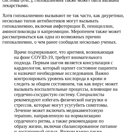
системы (РАС), гипокалиемия также может быть вызвана
лекарствами.
Хотя гипокалиемию вызывают не так часто, как диуретики,
несколько типов антибиотиков могут вызывать
гипокалиемию, включая амфотерицин B, пенициллин,
аминогликозиды и капреомицин. Меропенем также может
рассматриваться как одна из возможных причин
гипокалиемии, о чем ранее сообщали несколько ученых.
Врачи подчеркивают, что аритмия, возникающая
на фоне COVID-19, требует внимательного
подхода. Первым шагом является консультация с
кардиологом, который оценит состояние пациента
и назначит необходимые исследования. Важно
контролировать уровень кислорода в крови и
следить за общим состоянием, так как вирус может
вызывать воспалительные процессы, влияющие на
сердечно-сосудистую систему. Специалисты
рекомендуют избегать физической нагрузки и
стрессов, которые могут усугубить симптомы.
Лечение может включать медикаментозную
терапию, направленную на нормализацию
сердечного ритма, а также рекомендации по
образу жизни, включая сбалансированное питание
и достаточный отдых. Врачам важно также