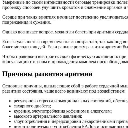
Умеренные по своей интенсивности беговые тренировки полез
пробежку способен улучшить кровоток и снабжение органов и
Сердце при таких занятиях начинает постепенно увеличиватьс
повреждения и сужения.
Однако возникает вопрос, можно ли бегать при аритмии сердца
Его актуальность со временем только возрастает, так как по
более молодых людей. Если раньше риску развития аритмии был
Чтобы правильно выстроить свою физическую активность при н
консультации с врачом и прохождения комплексного обследован
Причины развития аритмии
Основные причины, вызывающие сбой в работе сердечной мышц
развитию состояния, чаще всего возникают под воздействием:
регулярного стресса и эмоциональных состояний, обесп
сахарного диабета;
курения, злоупотребления кофеином и алкоголем;
высокого артериального давления;
злоупотребления и передозировки лекарственными препа
неконтролируемого употребления БАДов и основанных на