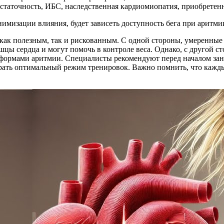
остаточность, ИБС, наследственная кардиомиопатия, приобрете
имизации влияния, будет зависеть доступность бега при аритми
 как полезным, так и рискованным. С одной стороны, умеренные 
цы сердца и могут помочь в контроле веса. Однако, с другой с
формами аритмии. Специалисты рекомендуют перед началом заня
ать оптимальный режим тренировок. Важно помнить, что кажды