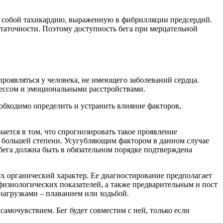
т собой тахикардию, выраженную в фибрилляции предсердий.
таточности. Поэтому доступность бега при мерцательной
роявляться у человека, не имеющего заболеваний сердца.
рессом и эмоциональными расстройствами.
еобходимо определить и устранить влияние факторов,
ется в том, что спрогнозировать такое проявление
 в большей степени. Усугубляющим фактором в данном случае
ега должна быть в обязательном порядке подтверждена
 органический характер. Ее диагностирование предполагает
изиологических показателей, а также предварительным и пост
нагрузками – плаванием или ходьбой.
амочувствием. Бег будет совместим с ней, только если