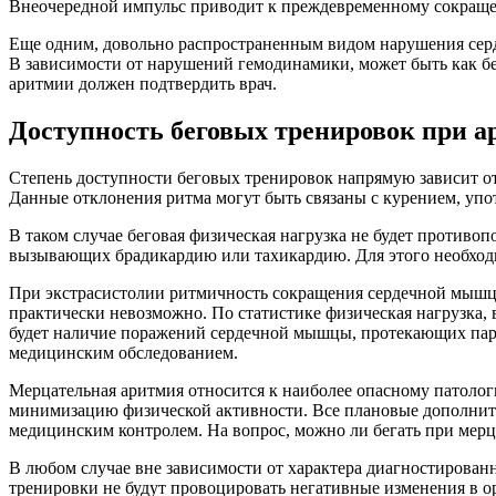
Внеочередной импульс приводит к преждевременному сокраще
Еще одним, довольно распространенным видом нарушения серд
В зависимости от нарушений гемодинамики, может быть как бе
аритмии должен подтвердить врач.
Доступность беговых тренировок при 
Степень доступности беговых тренировок напрямую зависит от 
Данные отклонения ритма могут быть связаны с курением, упо
В таком случае беговая физическая нагрузка не будет противо
вызывающих брадикардию или тахикардию. Для этого необходи
При экстрасистолии ритмичность сокращения сердечной мышцы 
практически невозможно. По статистике физическая нагрузка,
будет наличие поражений сердечной мышцы, протекающих пара
медицинским обследованием.
Мерцательная аритмия относится к наиболее опасному патоло
минимизацию физической активности. Все плановые дополните
медицинским контролем. На вопрос, можно ли бегать при мерца
В любом случае вне зависимости от характера диагностированн
тренировки не будут провоцировать негативные изменения в о