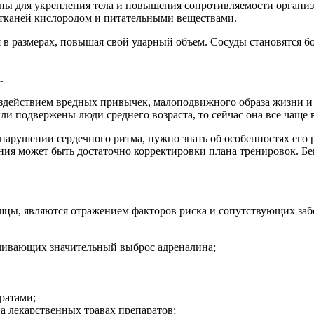
ны для укрепления тела и повышения сопротивляемости органи
 тканей кислородом и питательными веществами.
я в размерах, повышая свой ударный объем. Сосуды становятся 
.
д воздействием вредных привычек, малоподвижного образа жизни
и подвержены люди среднего возраста, то сейчас она все чаще в
арушении сердечного ритма, нужно знать об особенностях его р
ия может быть достаточно корректировки плана тренировок. Бег
ы, являются отражением факторов риска и сопутствующих забо
ечивающих значительный выброс адреналина;
ратами;
 лекарственных травах препаратов;