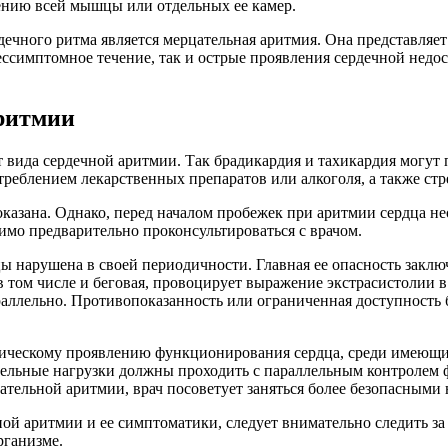
нию всей мышцы или отдельных ее камер.
ечного ритма является мерцательная аритмия. Она представляе
ссимптомное течение, так и острые проявления сердечной недос
аритмии
вида сердечной аритмии. Так брадикардия и тахикардия могут п
треблением лекарственных препаратов или алкоголя, а также ст
показана. Однако, перед началом пробежек при аритмии сердца н
мо предварительно проконсультироваться с врачом.
нарушена в своей периодичности. Главная ее опасность заключа
 в том числе и беговая, провоцирует выражение экстрасистолии
ллельно. Противопоказанность или ограниченная доступность б
гическому проявлению функционирования сердца, среди имеющих
льные нагрузки должны проходить с параллельным контролем ф
тельной аритмии, врач посоветует заняться более безопасными 
ой аритмии и ее симптоматики, следует внимательно следить за с
рганизме.