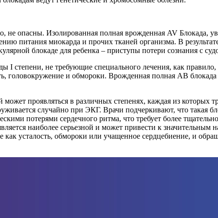
о, не опасны. Изолированная полная врожденная AV Блокада, ув
нию питания миокарда и прочих тканей организма. В результате
лярной блокаде для ребенка – приступы потери сознания с судо
ы I степени, не требующие специального лечения, как правило,
ь, головокружение и обмороки. Врожденная полная АВ блокада у
й может проявляться в различных степенях, каждая из которых тр
уживается случайно при ЭКГ. Врачи подчеркивают, что такая бло
скими потерями сердечного ритма, что требует более тщательно
, является наиболее серьезной и может привести к значительным
е как усталость, обмороки или учащенное сердцебиение, и обр