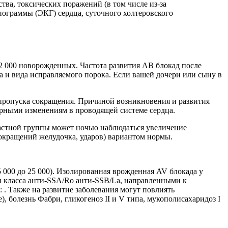
ва, токсических поражений (в том числе из-за
иограммы (ЭКГ) сердца, суточного холтеровского
22 000 новорожденных. Частота развития АВ блокад после
а и вида исправляемого порока. Если вашей дочери или сыну в
о пропуска сокращения. Причиной возникновения и развития
урными изменениям в проводящей системе сердца.
зрастной группы может ночью наблюдаться увеличение
 сокращений желудочка, ударов) вариантом нормы.
 000 до 25 000). Изолированная врожденная AV блокада у
 класса анти-SSA/Ro анти-SSB/La, направленными к
 Также на развитие заболевания могут повлиять
, болезнь Фабри, гликогеноз II и V типа, мукополисахаридоз I