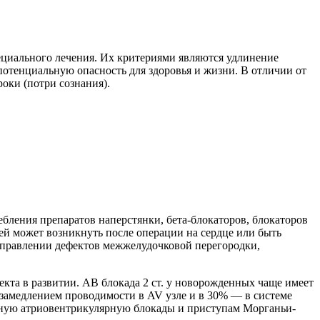
пециального лечения. Их критериями являются удлинение
потенциальную опасность для здоровья и жизни. В отличии от
оки (потри сознания).
ебления препаратов наперстянки, бета-блокаторов, блокаторов
тей может возникнуть после операции на сердце или быть
справлении дефектов межжелудочковой перегородки,
кта в развитии. АВ блокада 2 ст. у новорожденных чаще имеет
 замедлением проводимости в AV узле и в 30% — в системе
полную атриовентрикулярную блокады и приступам Морганьи-