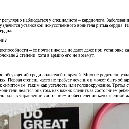
ет регулярно наблюдаться у специалиста – кардиолога. Заболев
у (лечится установкой искусственного водителя ритма сердца, И
ердца.
ени?
оспособности – ее почти никогда не дают даже при установке к
локаде 2 степени, хотя в армию его не возьмут.
о обсуждений среди родителей и врачей. Многие родители, узна
нях. Первая степень часто не требует лечения и может быть обна
к симптомам, таким как усталость или головокружение. Третья с
Родители делятся опытом, как важно следить за состоянием ребе
 роль в управлении состоянием и обеспечении качественной жи