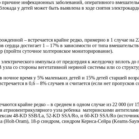
о причине инфекционных заболеваний, оперативного вмешательст
локада у детей может быть выявлена в ходе снятия электрокард
врожденной – встречается крайне редко, примерно в 1 случае на 
 сердца достигает 1 – 17% в зависимости от типа вмешательств
ер (пройти суточное холтеровское мониторирование).
я электрического импульса от предсердия к желудочку вплоть д
 узла со стороны вегетативной нервной системы или со структ
, в ночное время у 5% маленьких детей и 15% детей старшей во
 встречается в 0,6 – 8% случаев и считается (если нет пропусков
тся крайне редко – в среднем в одном случае из 22 000 (от 15
я атриовентрикулярного узла ребенка материнскими антителами
ам 48-KD SSB/La, 52-KD SSA/Ro, и 60-KD SSA/Ro (источник: .
Holt-Oram), 18-p синдром, синдром Кернса-Сейра (Kearns-Sayre)