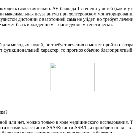
ходить самостоятельно. AV блокада 1 степени у детей (как и у в
и максимальная пауза ритма при холтеровском мониторировании 
судистой дистонии с ваготонией сама не уйдет, но требует лече
ие может быть врожденным – наследуемым генетически.
 для молодых людей, не требует лечения и может пройти с возра
т функциональный характер, то прогноз обычно благоприятный –
нка?
нной или нет, можно только в ходе медицинского исследования. 
тителами класса анти-SSA/Ro анти-SSB/L, а приобретенная – в
локадам ведут генетические и хромосомные болезни.