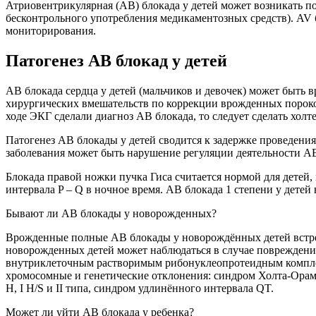
Атриовентрикулярная (АВ) блокада у детей может возникать п
бесконтрольного употребления медикаментозных средств). AV б
мониторирования.
Патогенез АВ блокад у детей
АВ блокада сердца у детей (мальчиков и девочек) может быть 
хирургических вмешательств по коррекции врожденных пороков
ходе ЭКГ сделали диагноз АВ блокада, то следует сделать холт
Патогенез АВ блокады у детей сводится к задержке проведени
заболевания может быть нарушение регуляции деятельности АВ
Блокада правой ножки пучка Гиса считается нормой для детей
интервала P – Q в ночное время. АВ блокада 1 степени у детей
Бывают ли АВ блокады у новорожденных?
Врожденные полные АВ блокады у новорождённых детей встречаю
новорожденных детей может наблюдаться в случае повреждени
внутриклеточным растворимым рибонуклеопротеидным комплекс
хромосомные и генетические отклонения: синдром Холта-Орама (
H, I H/S и II типа, синдром удлинённого интервала QT.
Может ли уйти АВ блокада у ребенка?