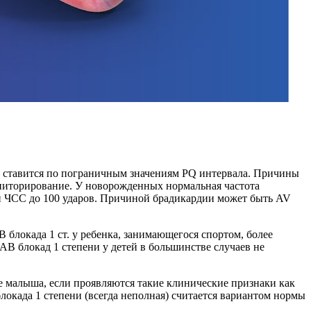
ноз ставится по пограничным значениям PQ интервала. Причины
мониторирование. У новорожденных нормальная частота
нии ЧСС до 100 ударов. Причиной брадикардии может быть AV
В блокада 1 ст. у ребенка, занимающегося спортом, более
АВ блокад 1 степени у детей в большинстве случаев не
овье малыша, если проявляются такие клинические признаки как
блокада 1 степени (всегда неполная) считается вариантом нормы