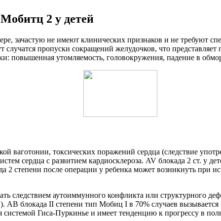
 Мобитц 2 у детей
тере, зачастую не имеют клинических признаков и не требуют с
ут случатся пропуски сокращений желудочков, что представляет 
ки: повышенная утомляемость, головокружения, падение в обмор
ской ваготонии, токсических поражений сердца (следствие употр
тем сердца с развитием кардиосклероза. AV блокада 2 ст. у де
да 2 степени после операции у ребенка может возникнуть при и
ать следствием аутоиммунного конфликта или структурного дефе
 АВ блокада II степени тип Мобиц I в 70% случаев вызывается
тся системой Гиса-Пуркинье и имеет тенденцию к прогрессу в 