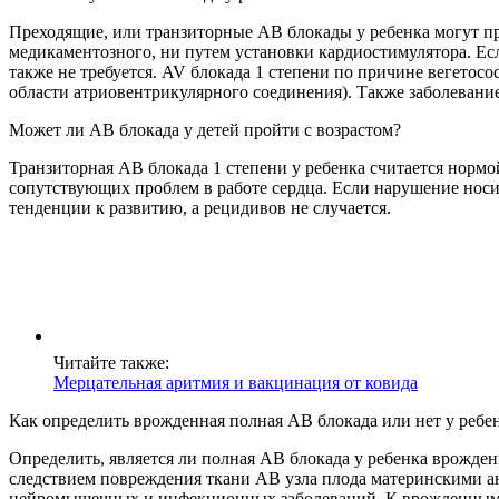
Преходящие, или транзиторные АВ блокады у ребенка могут про
медикаментозного, ни путем установки кардиостимулятора. Есл
также не требуется. AV блокада 1 степени по причине вегетосо
области атриовентрикулярного соединения). Также заболеван
Может ли АВ блокада у детей пройти с возрастом?
Транзиторная АВ блокада 1 степени у ребенка считается нормой
сопутствующих проблем в работе сердца. Если нарушение носи
тенденции к развитию, а рецидивов не случается.
Читайте также:
Мерцательная аритмия и вакцинация от ковида
Как определить врожденная полная АВ блокада или нет у ребе
Определить, является ли полная АВ блокада у ребенка врожде
следствием повреждения ткани АВ узла плода материнскими ан
нейромышечных и инфекционных заболеваний. К врожденным б