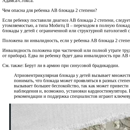
Адамса-Стокса.
Чем опасна для ребенка АВ блокада 2 степени?
Если ребенку поставили диагноз АВ блокада 2 степени, следу
утомляемостью, а типа Мобитц II – переходом в полную блокад
блокады у детей с ограниченной или структурной патологией с
Положена ли инвалидность, если у ребенка АВ блокада 2 степ
Инвалидность положена при частичной или полной утрате труд
от прибора). Едва ли ребенку будет дана инвалидность при АВ б
См. также: Берут ли в армию при синусовой брадикардии.
Атриовентрикулярная блокада у детей вызывает множеств
понимать, что блокада может проявляться в разных степе
вызывает большее беспокойство, так как может привести 
наблюдения и, возможно, установки кардиостимулятора. 
рекомендации и поддержка специалистов играют ключевую