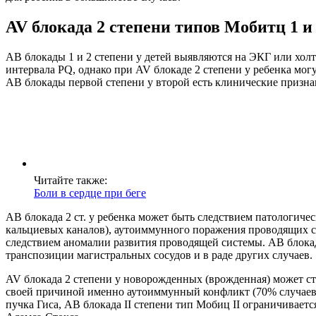
AV блокада 2 степени типов Мобитц 1 и
АВ блокады 1 и 2 степени у детей выявляются на ЭКГ или хол
интервала PQ, однако при AV блокаде 2 степени у ребенка мог
АВ блокады первой степени у второй есть клинические призна
Читайте также:
Боли в сердце при беге
АВ блокада 2 ст. у ребенка может быть следствием патологиче
кальциевых каналов), аутоиммунного поражения проводящих сис
следствием аномалии развития проводящей системы. АВ блока
транспозиции магистральных сосудов и в раде других случаев.
AV блокада 2 степени у новорожденных (врожденная) может ст
своей причиной именно аутоиммунный конфликт (70% случаев).
пучка Гиса, АВ блокада II степени тип Мобиц II ограничивае