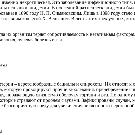
 язвенно-некротическая. Это заболевание инфекционного типа,
ожны вспышки эпидемии. В последний раз всплеск эпидемии был
рованы в 1890 году Н. П. Симановским. Лишь в 1898 году стало 
 со своим коллегой Х. Венсаном. В честь этих трех ученых, кот
огда их организм теряет сопротивляемость к негативным фактор
логия, лучевая болезнь и т. д.
терии – веретенообразные бациллы и спирохеты. Их относят к 
а, которую провоцируют прочие заболевания, пренебрежение г
у, поражающую слизистую оболочку гортани и рта. По одному вз
, которые страдают от проблем с зубами. Зафиксированы случаи,
е благоприятную среду для увеличения численности веретенооб