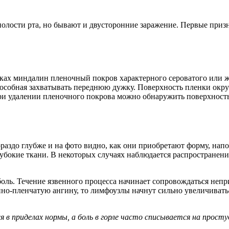
лости рта, но бывают и двусторонние заражение. Первые призн
ках миндалин пленочный покров характерного сероватого или ж
пособная захватывать переднюю дужку. Поверхность пленки окру
ри удалении пленочного покрова можно обнаружить поверхност
раздо глубже и на фото видно, как они приобретают форму, нап
окие ткани. В некоторых случаях наблюдается распространение 
оль. Течение язвенного процесса начинает сопровождаться неп
енно-пленчатую ангину, то лимфоузлы начнут сильно увеличиват
 в приделах нормы, а боль в горле часто списывается на просту