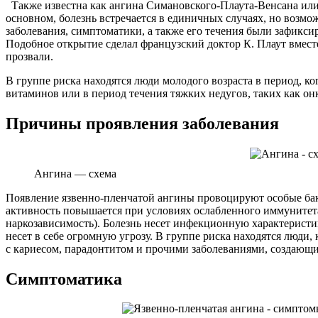
Также известна как ангина Симановского-Плаута-Венсана или
основном, болезнь встречается в единичных случаях, но возм
заболевания, симптоматики, а также его течения были зафикси
Подобное открытие сделал французский доктор К. Плаут вместе
прозвали.
В группе риска находятся люди молодого возраста в период, к
витаминов или в период течения тяжких недугов, таких как онко
Причины проявления заболевания
Ангина — схема
Появление язвенно-пленчатой ангины провоцируют особые бак
активность повышается при условиях ослабленного иммунитет
наркозависимость). Болезнь несет инфекционную характеристик
несет в себе огромную угрозу. В группе риска находятся люди
с кариесом, парадонтитом и прочими заболеваниями, создающи
Симптоматика