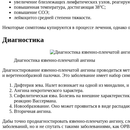
увеличение близлежащих лимфатических узлов, реагир
повышенная температура, достигающая 38°C;
повышение СОЭ;
лейкоцитоз средней степени тяжкости.
Некоторые симптомы купируются в процессе лечения, однако 
Диагностика
Диагностика язвенно-пленчатой ангины
Диагностирование язвенно-пленчатой ангины проводиться метод
и веретенообразной палочки. Это заболевание имеет набор си
Дифтерия зева. Налет возникает на одной из миндалин,
Ангина некротического характера.
Сифилитическая язва. Болезнь на внешние характеристик
реакцию Вассермана.
Новообразование. Оно может проявиться в виде распада
Вторичная ангина.
Дабы точно продиагностировать язвенно-пленчатую ангину, сл
заболеваний, но и не спутать с такими заболеваниями, как ОРВИ