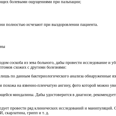
ующих болевыми ощущениями при пальпации;
они полностью исчезают при выздоровлении пациента.
ом соскоба из зева больного, дабы провести исследование и уб
мптомов схожих с другими болезнями:
 и лишь по данным бактериологического анализа обнаруженные я
и похожа на язвенно-пленчатую ангину, фото которой можно уви
ющейся миндалины. Дабы удостоверится в диагнозе, рекомендует
едует провести ряд клинических исследований и манипуляций. О
, скарлатина, грипп и т. д.