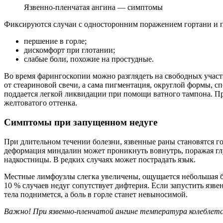
Язвенно-пленчатая ангина — симптомы
Фиксируются случаи с односторонним поражением гортани и по
першение в горле;
дискомфорт при глотании;
слабые боли, похожие на простудные.
Во время фарингоскопии можно разглядеть на свободных участ
от стеариновой свечи, а сама пигментация, округлой формы, с
поддается легкой ликвидации при помощи ватного тампона. П
желтоватого оттенка.
Симптомы при запущенном недуге
При длительном течении болезни, язвенные раны становятся го
деформация миндалин может проникнуть вовнутрь, поражая глуб
надкостницы. В редких случаях может пострадать язык.
Местные лимфоузлы слегка увеличены, ощущается небольшая б
10 % случаев недуг сопутствует дифтерия. Если запустить язв
тела поднимется, а боль в горле станет невыносимой.
Важно! При язвенно-пленчатой ангине температура колеблется