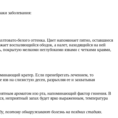
аки заболевания:
елтовато-белого оттенка. Цвет напоминает пятно, оставшиеся
жает воспаляющийся ободок, а налет, находящийся на ней
ь, покрытую мелкими неглубокими язвами с четкими краями,
оминающий кратер. Если пренебрегать лечением, то
язв на слизистую десен, разрыхляя ее и захватывая
риятным ароматом изо рта, напоминающий фактор гниения. В
ься, неприятный запах будет ярко выраженным, температура
ду, поэтому обнаруживают болезнь на поздних стадиях.