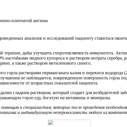
оведенных анализов и исследований пациенту ставиться окончат
 терапии, дабы улучшить сопротивляемость иммунитета. Активн
 настойками медного купороса и раствором нитрата серебра, раз
рине, а также раствором метиленового синего.
 горла растворами перманганата калия и перекиси водорода (2
ок улучшения не наблюдается, поврежденную поверхность горла п
 зависимости от возрастных показателей пациента.
далин сладким раствором, который создает для возбудителей за
дражающую горло еду, богатую на витамины и минералы.
 помощью к специалистам, которые после проведения необходимы
организма и индивидуальную непереносимость любого из компоне