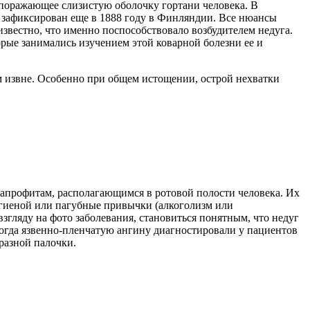
 поражающее слизистую оболочку гортани человека. В
 зафиксирован еще в 1888 году в Финляндии. Все нюансы
известно, что именно поспособствовало возбудителем недуга.
орые занимались изучением этой коварной болезни ее и
ам извне. Особенно при общем истощении, острой нехватки
сапрофитам, располагающимся в ротовой полости человека. Их
игиеной или пагубные привычки (алкоголизм или
гляду на фото заболевания, становиться понятным, что недуг
 когда язвенно-пленчатую ангину диагностировали у пациентов
разной палочки.