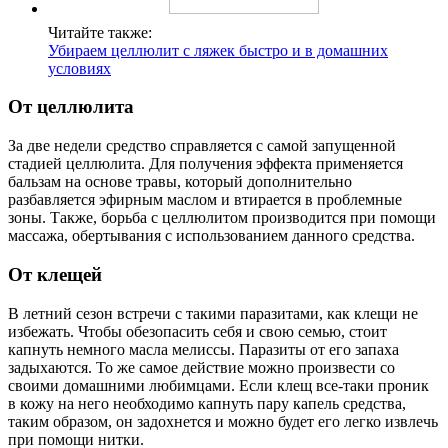
Читайте также:
Убираем целлюлит с ляжек быстро и в домашних
условиях
От целлюлита
За две недели средство справляется с самой запущенной
стадией целлюлита. Для получения эффекта применяется
бальзам на основе травы, который дополнительно
разбавляется эфирным маслом и втирается в проблемные
зоны. Также, борьба с целлюлитом производится при помощи
массажа, обертывания с использованием данного средства.
От клещей
В летний сезон встречи с такими паразитами, как клещи не
избежать. Чтобы обезопасить себя и свою семью, стоит
капнуть немного масла мелиссы. Паразиты от его запаха
задыхаются. То же самое действие можно произвести со
своими домашними любимцами. Если клещ все-таки проник
в кожу на него необходимо капнуть пару капель средства,
таким образом, он задохнется и можно будет его легко извлечь
при помощи нитки.