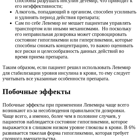
способны разрушать инсулин детемир, что приводит к
его неэффективности;
Алкоголь, попадающий в организм, способен усиливать
и удлинять период действия препарата;
Сам по себе Левемир не мешает пациентам управлять
транспортом или иными механизмами. Но поскольку
его неправильная дозировка может спровоцировать
состояние гипогликемии или гипергликемии, которые
способны снижать концентрацию, то важно оценивать
все риски и целесообразность данных действий во
время приема препарата.
Таким образом, если пациент решил использовать Левемир
для стабилизации уровня инсулина в крови, то ему следует
учитывать все указанные особенности препарата.
Побочные эффекты
Побочные эффекты при применении Левемира чаще всего
возникают из-за несоблюдения правильности дозировки.
Чаще всего, а именно, более чем в половине случаев, у
пациентов наблюдается состояние гипогликемии, которое
выражается в слишком низком уровне глюкозы в крови. В 6%
развивается тяжелая форма гипогликемии, которая требует
срочного вмешательства.